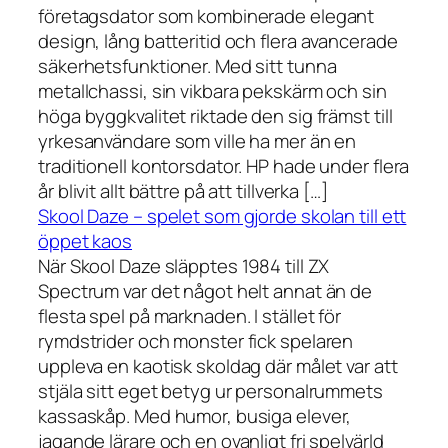
företagsdator som kombinerade elegant
design, lång batteritid och flera avancerade
säkerhetsfunktioner. Med sitt tunna
metallchassi, sin vikbara pekskärm och sin
höga byggkvalitet riktade den sig främst till
yrkesanvändare som ville ha mer än en
traditionell kontorsdator. HP hade under flera
år blivit allt bättre på att tillverka […]
Skool Daze – spelet som gjorde skolan till ett
öppet kaos
När Skool Daze släpptes 1984 till ZX
Spectrum var det något helt annat än de
flesta spel på marknaden. I stället för
rymdstrider och monster fick spelaren
uppleva en kaotisk skoldag där målet var att
stjäla sitt eget betyg ur personalrummets
kassaskåp. Med humor, busiga elever,
jagande lärare och en ovanligt fri spelvärld