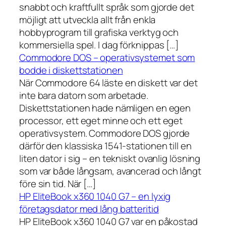
snabbt och kraftfullt språk som gjorde det
möjligt att utveckla allt från enkla
hobbyprogram till grafiska verktyg och
kommersiella spel. I dag förknippas […]
Commodore DOS – operativsystemet som
bodde i diskettstationen
När Commodore 64 läste en diskett var det
inte bara datorn som arbetade.
Diskettstationen hade nämligen en egen
processor, ett eget minne och ett eget
operativsystem. Commodore DOS gjorde
därför den klassiska 1541-stationen till en
liten dator i sig – en tekniskt ovanlig lösning
som var både långsam, avancerad och långt
före sin tid. När […]
HP EliteBook x360 1040 G7 – en lyxig
företagsdator med lång batteritid
HP EliteBook x360 1040 G7 var en påkostad