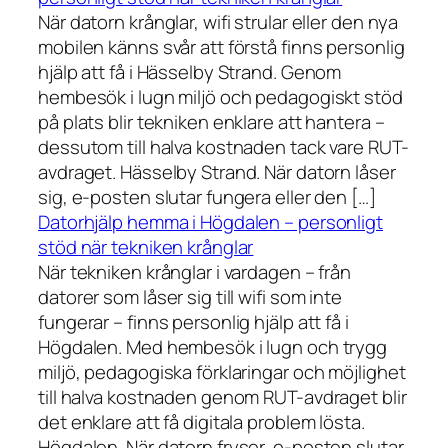
När datorn krånglar, wifi strular eller den nya
mobilen känns svår att förstå finns personlig
hjälp att få i Hässelby Strand. Genom
hembesök i lugn miljö och pedagogiskt stöd
på plats blir tekniken enklare att hantera –
dessutom till halva kostnaden tack vare RUT-
avdraget. Hässelby Strand. När datorn låser
sig, e-posten slutar fungera eller den […]
Datorhjälp hemma i Högdalen – personligt
stöd när tekniken krånglar
När tekniken krånglar i vardagen – från
datorer som låser sig till wifi som inte
fungerar – finns personlig hjälp att få i
Högdalen. Med hembesök i lugn och trygg
miljö, pedagogiska förklaringar och möjlighet
till halva kostnaden genom RUT-avdraget blir
det enklare att få digitala problem lösta.
Högdalen. När datorn fryser, e-posten slutar