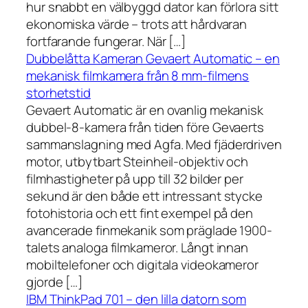
hur snabbt en välbyggd dator kan förlora sitt
ekonomiska värde – trots att hårdvaran
fortfarande fungerar. När […]
Dubbelåtta Kameran Gevaert Automatic – en
mekanisk filmkamera från 8 mm-filmens
storhetstid
Gevaert Automatic är en ovanlig mekanisk
dubbel-8-kamera från tiden före Gevaerts
sammanslagning med Agfa. Med fjäderdriven
motor, utbytbart Steinheil-objektiv och
filmhastigheter på upp till 32 bilder per
sekund är den både ett intressant stycke
fotohistoria och ett fint exempel på den
avancerade finmekanik som präglade 1900-
talets analoga filmkameror. Långt innan
mobiltelefoner och digitala videokameror
gjorde […]
IBM ThinkPad 701 – den lilla datorn som