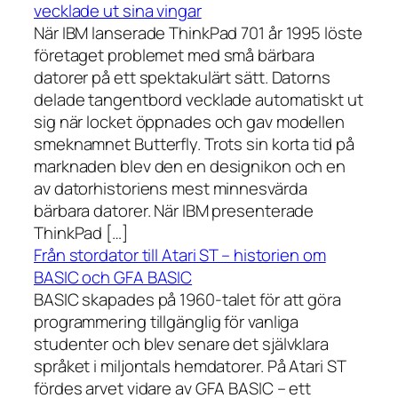
vecklade ut sina vingar
När IBM lanserade ThinkPad 701 år 1995 löste
företaget problemet med små bärbara
datorer på ett spektakulärt sätt. Datorns
delade tangentbord vecklade automatiskt ut
sig när locket öppnades och gav modellen
smeknamnet Butterfly. Trots sin korta tid på
marknaden blev den en designikon och en
av datorhistoriens mest minnesvärda
bärbara datorer. När IBM presenterade
ThinkPad […]
Från stordator till Atari ST – historien om
BASIC och GFA BASIC
BASIC skapades på 1960-talet för att göra
programmering tillgänglig för vanliga
studenter och blev senare det självklara
språket i miljontals hemdatorer. På Atari ST
fördes arvet vidare av GFA BASIC – ett