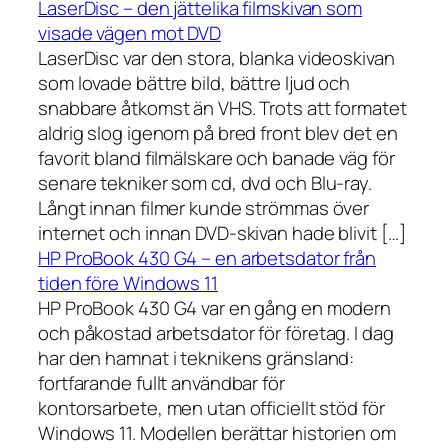
LaserDisc – den jättelika filmskivan som
visade vägen mot DVD
LaserDisc var den stora, blanka videoskivan
som lovade bättre bild, bättre ljud och
snabbare åtkomst än VHS. Trots att formatet
aldrig slog igenom på bred front blev det en
favorit bland filmälskare och banade väg för
senare tekniker som cd, dvd och Blu-ray.
Långt innan filmer kunde strömmas över
internet och innan DVD-skivan hade blivit […]
HP ProBook 430 G4 – en arbetsdator från
tiden före Windows 11
HP ProBook 430 G4 var en gång en modern
och påkostad arbetsdator för företag. I dag
har den hamnat i teknikens gränsland:
fortfarande fullt användbar för
kontorsarbete, men utan officiellt stöd för
Windows 11. Modellen berättar historien om