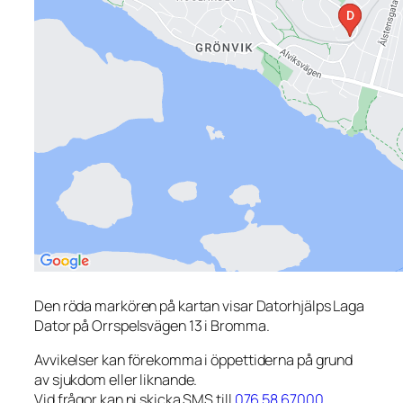
Den röda markören på kartan visar Datorhjälps Laga
Dator på Orrspelsvägen 13 i Bromma.
Avvikelser kan förekomma i öppettiderna på grund
av sjukdom eller liknande.
Vid frågor kan ni skicka SMS till
076 58 67000
.