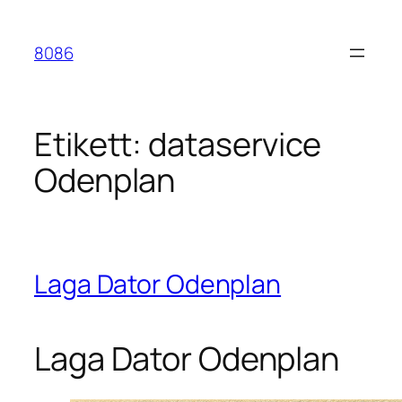
Hoppa
till
8086
innehåll
Etikett:
dataservice
Odenplan
Laga Dator Odenplan
Laga Dator Odenplan