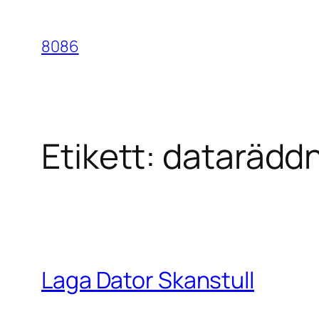
Hoppa
till
8086
innehåll
Etikett:
dataräddn
Laga Dator Skanstull