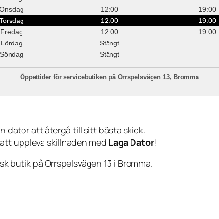
Onsdag
12:00
19:00
Torsdag
12:00
19:00
Fredag
12:00
19:00
Lördag
Stängt
Söndag
Stängt
Öppettider för servicebutiken på Orrspelsvägen 13, Bromma
 dator att återgå till sitt bästa skick.
 att uppleva skillnaden med
Laga Dator
!
sisk butik på Orrspelsvägen 13 i Bromma.