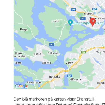
Den blå markören på kartan visar Skanstull
, som ligger nära Laga Dator på Orrspelsvägen 1