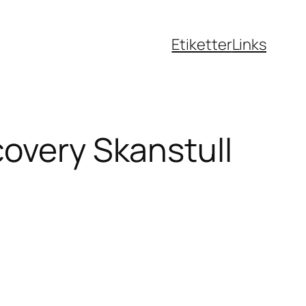
Etiketter
Links
overy Skanstull