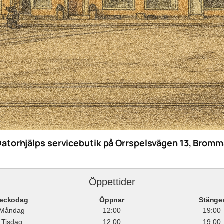
Datorhjälps servicebutik på Orrspelsvägen 13, Bromm
Öppettider
eckodag
Öppnar
Stänge
Måndag
12:00
19:00
Tisdag
12:00
19:00