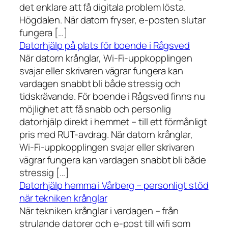
det enklare att få digitala problem lösta.
Högdalen. När datorn fryser, e-posten slutar
fungera […]
Datorhjälp på plats för boende i Rågsved
När datorn krånglar, Wi-Fi-uppkopplingen
svajar eller skrivaren vägrar fungera kan
vardagen snabbt bli både stressig och
tidskrävande. För boende i Rågsved finns nu
möjlighet att få snabb och personlig
datorhjälp direkt i hemmet – till ett förmånligt
pris med RUT-avdrag. När datorn krånglar,
Wi-Fi-uppkopplingen svajar eller skrivaren
vägrar fungera kan vardagen snabbt bli både
stressig […]
Datorhjälp hemma i Vårberg – personligt stöd
när tekniken krånglar
När tekniken krånglar i vardagen – från
strulande datorer och e-post till wifi som