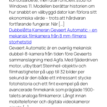
kontorsarbete, men utan officiellt stöd för
Windows 11. Modellen berättar historien om
hur snabbt en välbyggd dator kan förlora sitt
ekonomiska värde – trots att hårdvaran
fortfarande fungerar. När […]
Dubbelåtta Kameran Gevaert Automatic – en
mekanisk filmkamera från 8 mm-filmens
storhetstid
Gevaert Automatic är en ovanlig mekanisk
dubbel-8-kamera från tiden före Gevaerts
sammanslagning med Agfa. Med fjäderdriven
motor, utbytbart Steinheil-objektiv och
filmhastigheter på upp till 32 bilder per
sekund är den både ett intressant stycke
fotohistoria och ett fint exempel på den
avancerade finmekanik som präglade 1900-
talets analoga filmkameror. Långt innan
mobiltelefoner och digitala videokameror