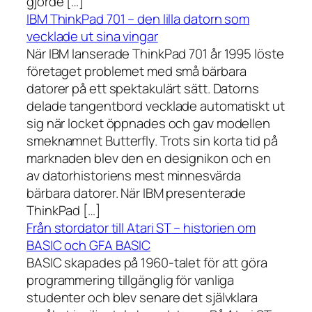
gjorde […]
IBM ThinkPad 701 – den lilla datorn som
vecklade ut sina vingar
När IBM lanserade ThinkPad 701 år 1995 löste
företaget problemet med små bärbara
datorer på ett spektakulärt sätt. Datorns
delade tangentbord vecklade automatiskt ut
sig när locket öppnades och gav modellen
smeknamnet Butterfly. Trots sin korta tid på
marknaden blev den en designikon och en
av datorhistoriens mest minnesvärda
bärbara datorer. När IBM presenterade
ThinkPad […]
Från stordator till Atari ST – historien om
BASIC och GFA BASIC
BASIC skapades på 1960-talet för att göra
programmering tillgänglig för vanliga
studenter och blev senare det självklara