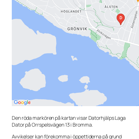
Den röda markören på kartan visar Datorhjälps Laga
Dator på Orrspelsvägen 13 i Bromma.
Avvikelser kan förekomma i öppettiderna på grund