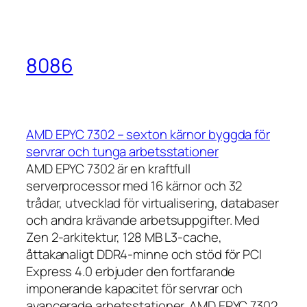
8086
AMD EPYC 7302 – sexton kärnor byggda för
servrar och tunga arbetsstationer
AMD EPYC 7302 är en kraftfull
serverprocessor med 16 kärnor och 32
trådar, utvecklad för virtualisering, databaser
och andra krävande arbetsuppgifter. Med
Zen 2-arkitektur, 128 MB L3-cache,
åttakanaligt DDR4-minne och stöd för PCI
Express 4.0 erbjuder den fortfarande
imponerande kapacitet för servrar och
avancerade arbetsstationer. AMD EPYC 7302