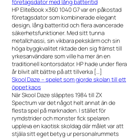
företagsdator med lång batteritid
HP EliteBook x360 1040 G7 var en påkostad
företagsdator som kombinerade elegant
design, lång batteritid och flera avancerade
säkerhetsfunktioner. Med sitt tunna
metallchassi, sin vikbara pekskärm och sin
höga byggkvalitet riktade den sig främst till
yrkesanvändare som ville ha mer än en
traditionell kontorsdator. HP hade under flera
år blivit allt bättre på att tillverka […]
Skool Daze – spelet som gjorde skolan till ett
öppet kaos
När Skool Daze släpptes 1984 till ZX
Spectrum var det något helt annat än de
flesta spel på marknaden. I stället för
rymdstrider och monster fick spelaren
uppleva en kaotisk skoldag där målet var att
stjäla sitt eget betyg ur personalrummets