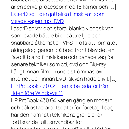
är en serverprocessor med 16 kärnor och […]
LaserDisc – den jättelika filmskivan som
visade vägen mot DVD
LaserDisc var den stora, blanka videoskivan
som lovade bättre bild, bättre ljud och
snabbare åtkomst än VHS. Trots att formatet
aldrig slog igenom på bred front blev det en
favorit bland filmälskare och banade väg för
senare tekniker som cd, dvd och Blu-ray.
Långt innan filmer kunde strömmas över
internet och innan DVD-skivan hade blivit […]
HP ProBook 430 G4 – en arbetsdator från
tiden före Windows 11
HP ProBook 430 G4 var en gång en modern
och påkostad arbetsdator för företag. I dag
har den hamnat i teknikens gränsland:
fortfarande fullt användbar för