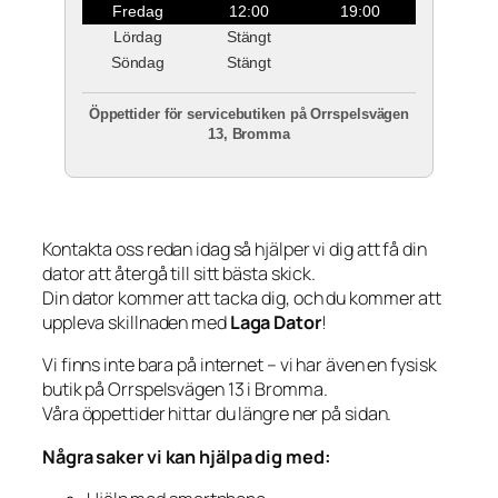
Fredag
12:00
19:00
Lördag
Stängt
Söndag
Stängt
Öppettider för servicebutiken på Orrspelsvägen
13, Bromma
Kontakta oss redan idag så hjälper vi dig att få din
dator att återgå till sitt bästa skick.
Din dator kommer att tacka dig, och du kommer att
uppleva skillnaden med
Laga Dator
!
Vi finns inte bara på internet – vi har även en fysisk
butik på Orrspelsvägen 13 i Bromma.
Våra öppettider hittar du längre ner på sidan.
Några saker vi kan hjälpa dig med: