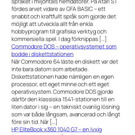
språket i miljontals hemdatorer. På Atari ST
fördes arvet vidare av GFA BASIC – ett
snabbt och kraftfullt språk som gjorde det
möjligt att utveckla allt från enkla
hobbyprogram till grafiska verktyg och
kommersiella spel. I dag förknippas […]
Commodore DOS – operativsystemet som
bodde i diskettstationen
När Commodore 64 läste en diskett var det
inte bara datorn som arbetade.
Diskettstationen hade nämligen en egen
processor, ett eget minne och ett eget
operativsystem. Commodore DOS gjorde
därför den klassiska 1541-stationen till en
liten dator i sig – en tekniskt ovanlig lösning
som var både långsam, avancerad och långt
före sin tid. När […]
HP EliteBook x360 1040 G7 – en lyxig