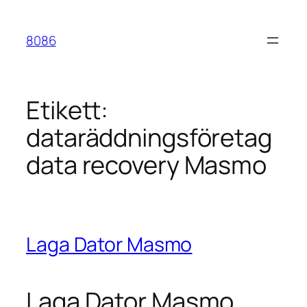
Hoppa
till
8086
innehåll
Etikett:
dataräddningsföretag
data recovery Masmo
Laga Dator Masmo
Laga Dator Masmo