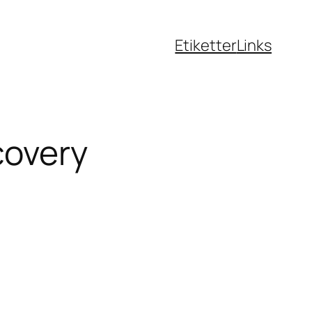
Etiketter
Links
covery