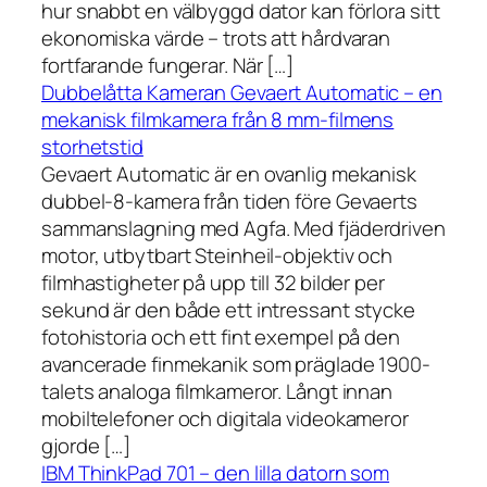
hur snabbt en välbyggd dator kan förlora sitt
ekonomiska värde – trots att hårdvaran
fortfarande fungerar. När […]
Dubbelåtta Kameran Gevaert Automatic – en
mekanisk filmkamera från 8 mm-filmens
storhetstid
Gevaert Automatic är en ovanlig mekanisk
dubbel-8-kamera från tiden före Gevaerts
sammanslagning med Agfa. Med fjäderdriven
motor, utbytbart Steinheil-objektiv och
filmhastigheter på upp till 32 bilder per
sekund är den både ett intressant stycke
fotohistoria och ett fint exempel på den
avancerade finmekanik som präglade 1900-
talets analoga filmkameror. Långt innan
mobiltelefoner och digitala videokameror
gjorde […]
IBM ThinkPad 701 – den lilla datorn som