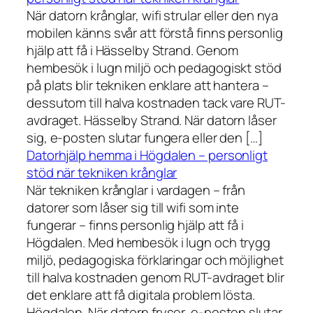
När datorn krånglar, wifi strular eller den nya
mobilen känns svår att förstå finns personlig
hjälp att få i Hässelby Strand. Genom
hembesök i lugn miljö och pedagogiskt stöd
på plats blir tekniken enklare att hantera –
dessutom till halva kostnaden tack vare RUT-
avdraget. Hässelby Strand. När datorn låser
sig, e-posten slutar fungera eller den […]
Datorhjälp hemma i Högdalen – personligt
stöd när tekniken krånglar
När tekniken krånglar i vardagen – från
datorer som låser sig till wifi som inte
fungerar – finns personlig hjälp att få i
Högdalen. Med hembesök i lugn och trygg
miljö, pedagogiska förklaringar och möjlighet
till halva kostnaden genom RUT-avdraget blir
det enklare att få digitala problem lösta.
Högdalen. När datorn fryser, e-posten slutar