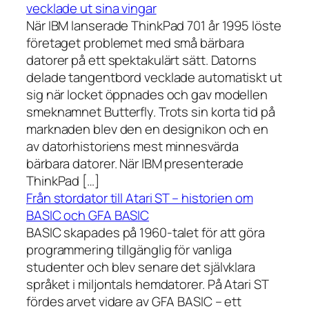
vecklade ut sina vingar
När IBM lanserade ThinkPad 701 år 1995 löste
företaget problemet med små bärbara
datorer på ett spektakulärt sätt. Datorns
delade tangentbord vecklade automatiskt ut
sig när locket öppnades och gav modellen
smeknamnet Butterfly. Trots sin korta tid på
marknaden blev den en designikon och en
av datorhistoriens mest minnesvärda
bärbara datorer. När IBM presenterade
ThinkPad […]
Från stordator till Atari ST – historien om
BASIC och GFA BASIC
BASIC skapades på 1960-talet för att göra
programmering tillgänglig för vanliga
studenter och blev senare det självklara
språket i miljontals hemdatorer. På Atari ST
fördes arvet vidare av GFA BASIC – ett