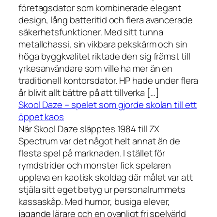
företagsdator som kombinerade elegant
design, lång batteritid och flera avancerade
säkerhetsfunktioner. Med sitt tunna
metallchassi, sin vikbara pekskärm och sin
höga byggkvalitet riktade den sig främst till
yrkesanvändare som ville ha mer än en
traditionell kontorsdator. HP hade under flera
år blivit allt bättre på att tillverka […]
Skool Daze – spelet som gjorde skolan till ett
öppet kaos
När Skool Daze släpptes 1984 till ZX
Spectrum var det något helt annat än de
flesta spel på marknaden. I stället för
rymdstrider och monster fick spelaren
uppleva en kaotisk skoldag där målet var att
stjäla sitt eget betyg ur personalrummets
kassaskåp. Med humor, busiga elever,
jagande lärare och en ovanligt fri spelvärld