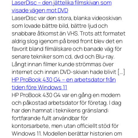
LaserDisc – den jättelika filmskivan som
visade vägen mot DVD
LaserDisc var den stora, blanka videoskivan
som lovade bättre bild, bättre ljud och
snabbare åtkomst än VHS. Trots att formatet
aldrig slog igenom på bred front blev det en
favorit bland filmälskare och banade väg för
senare tekniker som cd, dvd och Blu-ray.
Långt innan filmer kunde strömmas över
internet och innan DVD-skivan hade blivit […]
HP ProBook 430 G4 – en arbetsdator från
tiden före Windows 11
HP ProBook 430 G4 var en gång en modern
och påkostad arbetsdator för företag. I dag
har den hamnat i teknikens gränsland:
fortfarande fullt användbar för
kontorsarbete, men utan officiellt stöd för
Windows 11. Modellen berättar historien om