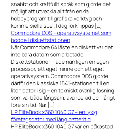
snabbt och kraftfullt språk som gjorde det
möjligt att utveckla allt från enkla
hobbyprogram till grafiska verktyg och
kommersiella spel. I dag förknippas […]
Commodore DOS – operativsystemet som
bodde i diskettstationen
När Commodore 64 läste en diskett var det
inte bara datorn som arbetade.
Diskettstationen hade nämligen en egen
processor, ett eget minne och ett eget
operativsystem. Commodore DOS gjorde
därför den klassiska 1541-stationen till en
liten dator i sig – en tekniskt ovanlig lösning
som var både långsam, avancerad och långt
före sin tid. När […]
HP EliteBook x360 1040 G7 – en lyxig
företagsdator med lång batteritid
HP EliteBook x360 1040 G7 var en påkostad