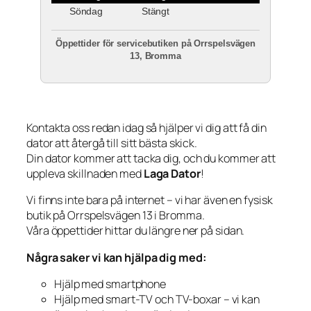
Söndag
Stängt
Öppettider för servicebutiken på Orrspelsvägen
13, Bromma
Kontakta oss redan idag så hjälper vi dig att få din
dator att återgå till sitt bästa skick.
Din dator kommer att tacka dig, och du kommer att
uppleva skillnaden med
Laga Dator
!
Vi finns inte bara på internet – vi har även en fysisk
butik på Orrspelsvägen 13 i Bromma.
Våra öppettider hittar du längre ner på sidan.
Några saker vi kan hjälpa dig med:
Hjälp med smartphone
Hjälp med smart-TV och TV-boxar – vi kan