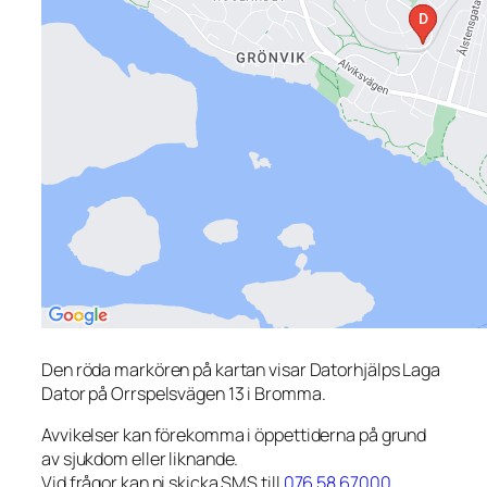
Den röda markören på kartan visar Datorhjälps Laga
Dator på Orrspelsvägen 13 i Bromma.
Avvikelser kan förekomma i öppettiderna på grund
av sjukdom eller liknande.
Vid frågor kan ni skicka SMS till
076 58 67000
.