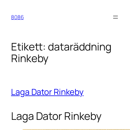
Hoppa
till
8086
innehåll
Etikett:
dataräddning
Rinkeby
Laga Dator Rinkeby
Laga Dator Rinkeby