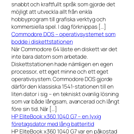
snabbt och kraftfullt språk som gjorde det
möjligt att utveckla allt från enkla
hobbyprogram till grafiska verktyg och
kommersiella spel. I dag förknippas […]
Commodore DOS – operativsystemet som
bodde i diskettstationen
När Commodore 64 läste en diskett var det
inte bara datorn som arbetade.
Diskettstationen hade nämligen en egen
processor, ett eget minne och ett eget
operativsystem. Commodore DOS gjorde
därför den klassiska 1541-stationen till en
liten dator i sig – en tekniskt ovanlig lösning
som var både långsam, avancerad och långt
före sin tid. När […]
HP EliteBook x360 1040 G7 – en lyxig
företagsdator med lång batteritid
HP EliteBook x360 1040 G7 var en påkostad