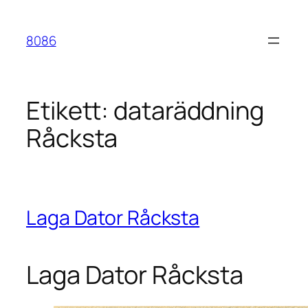
Hoppa
till
8086
innehåll
Etikett:
dataräddning
Råcksta
Laga Dator Råcksta
Laga Dator Råcksta