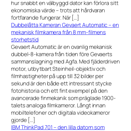
hur snabbt en välbyggd dator kan förlora sitt
ekonomiska värde – trots att hårdvaran
fortfarande fungerar. När […]
Dubbelåtta Kameran Gevaert Automatic – en
mekanisk filmkamera från 8 mm-filmens
storhetstid
Gevaert Automatic är en ovanlig mekanisk
dubbel-8-kamera från tiden före Gevaerts
sammanslagning med Agfa. Med fjäderdriven
motor, utbytbart Steinheil-objektiv och
filmhastigheter på upp till 32 bilder per
sekund är den både ett intressant stycke
fotohistoria och ett fint exempel på den
avancerade finmekanik som präglade 1900-
talets analoga filmkameror. Långt innan
mobiltelefoner och digitala videokameror
gjorde […]
IBM ThinkPad 701 – den lilla datorn som