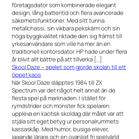
företagsdator som kombinerade elegant
design, lång batteritid och flera avancerade
säkerhetsfunktioner. Med sitt tunna
metallchassi, sin vikbara pekskärm och sin
höga byggkvalitet riktade den sig främst till
yrkesanvändare som ville ha mer än en
traditionell kontorsdator. HP hade under flera
år blivit allt bättre på att tillverka […]
Skool Daze – spelet som gjorde skolan till ett
öppet kaos
När Skool Daze släpptes 1984 till ZX
Spectrum var det något helt annat än de
flesta spel på marknaden. I stället för
rymdstrider och monster fick spelaren
uppleva en kaotisk skoldag där målet var att
stjäla sitt eget betyg ur personalrummets
kassaskåp. Med humor, busiga elever,
jagande lärare och en ovanligt fri spelvärld