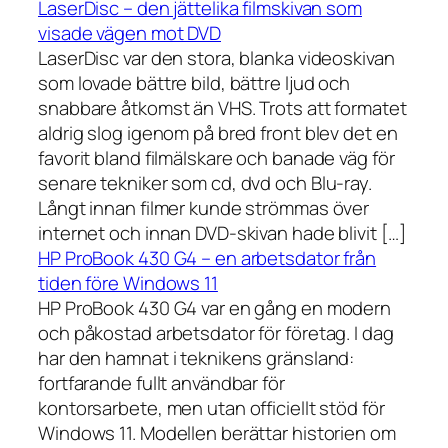
LaserDisc – den jättelika filmskivan som
visade vägen mot DVD
LaserDisc var den stora, blanka videoskivan
som lovade bättre bild, bättre ljud och
snabbare åtkomst än VHS. Trots att formatet
aldrig slog igenom på bred front blev det en
favorit bland filmälskare och banade väg för
senare tekniker som cd, dvd och Blu-ray.
Långt innan filmer kunde strömmas över
internet och innan DVD-skivan hade blivit […]
HP ProBook 430 G4 – en arbetsdator från
tiden före Windows 11
HP ProBook 430 G4 var en gång en modern
och påkostad arbetsdator för företag. I dag
har den hamnat i teknikens gränsland:
fortfarande fullt användbar för
kontorsarbete, men utan officiellt stöd för
Windows 11. Modellen berättar historien om