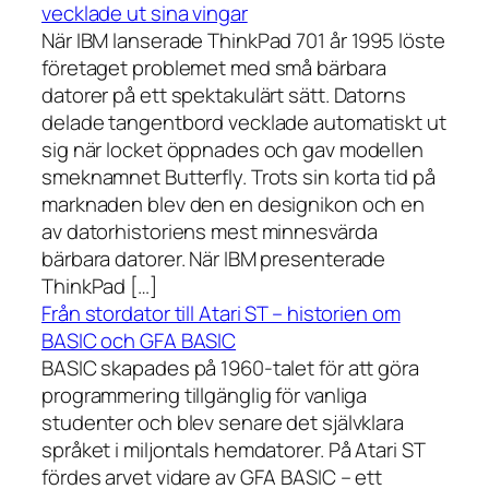
vecklade ut sina vingar
När IBM lanserade ThinkPad 701 år 1995 löste
företaget problemet med små bärbara
datorer på ett spektakulärt sätt. Datorns
delade tangentbord vecklade automatiskt ut
sig när locket öppnades och gav modellen
smeknamnet Butterfly. Trots sin korta tid på
marknaden blev den en designikon och en
av datorhistoriens mest minnesvärda
bärbara datorer. När IBM presenterade
ThinkPad […]
Från stordator till Atari ST – historien om
BASIC och GFA BASIC
BASIC skapades på 1960-talet för att göra
programmering tillgänglig för vanliga
studenter och blev senare det självklara
språket i miljontals hemdatorer. På Atari ST
fördes arvet vidare av GFA BASIC – ett