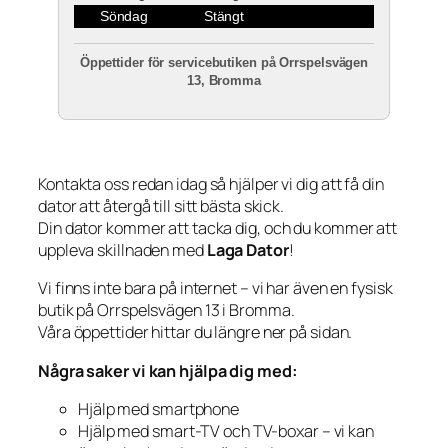
Söndag
Stängt
Öppettider för servicebutiken på Orrspelsvägen
13, Bromma
Kontakta oss redan idag så hjälper vi dig att få din
dator att återgå till sitt bästa skick.
Din dator kommer att tacka dig, och du kommer att
uppleva skillnaden med
Laga Dator
!
Vi finns inte bara på internet – vi har även en fysisk
butik på Orrspelsvägen 13 i Bromma.
Våra öppettider hittar du längre ner på sidan.
Några saker vi kan hjälpa dig med:
Hjälp med smartphone
Hjälp med smart-TV och TV-boxar – vi kan