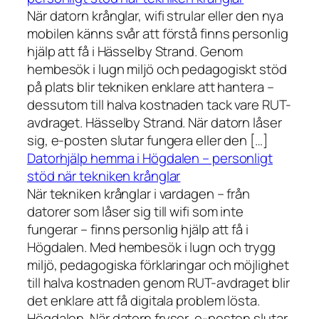
När datorn krånglar, wifi strular eller den nya
mobilen känns svår att förstå finns personlig
hjälp att få i Hässelby Strand. Genom
hembesök i lugn miljö och pedagogiskt stöd
på plats blir tekniken enklare att hantera –
dessutom till halva kostnaden tack vare RUT-
avdraget. Hässelby Strand. När datorn låser
sig, e-posten slutar fungera eller den […]
Datorhjälp hemma i Högdalen – personligt
stöd när tekniken krånglar
När tekniken krånglar i vardagen – från
datorer som låser sig till wifi som inte
fungerar – finns personlig hjälp att få i
Högdalen. Med hembesök i lugn och trygg
miljö, pedagogiska förklaringar och möjlighet
till halva kostnaden genom RUT-avdraget blir
det enklare att få digitala problem lösta.
Högdalen. När datorn fryser, e-posten slutar