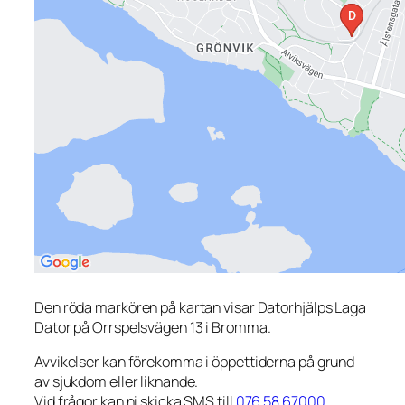
Den röda markören på kartan visar Datorhjälps Laga
Dator på Orrspelsvägen 13 i Bromma.
Avvikelser kan förekomma i öppettiderna på grund
av sjukdom eller liknande.
Vid frågor kan ni skicka SMS till
076 58 67000
.