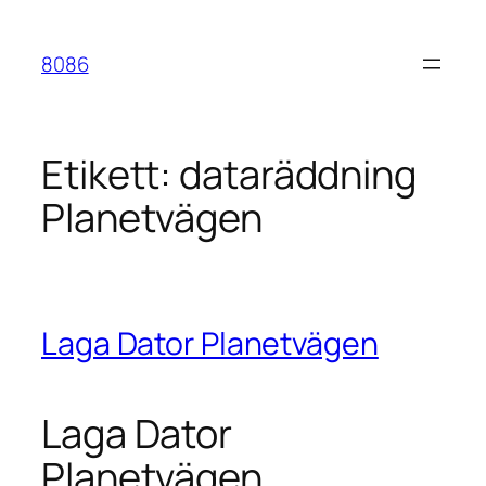
Hoppa
till
8086
innehåll
Etikett:
dataräddning
Planetvägen
Laga Dator Planetvägen
Laga Dator
Planetvägen