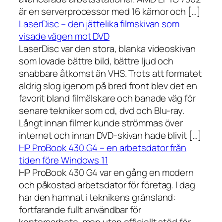
är en serverprocessor med 16 kärnor och […]
LaserDisc – den jättelika filmskivan som
visade vägen mot DVD
LaserDisc var den stora, blanka videoskivan
som lovade bättre bild, bättre ljud och
snabbare åtkomst än VHS. Trots att formatet
aldrig slog igenom på bred front blev det en
favorit bland filmälskare och banade väg för
senare tekniker som cd, dvd och Blu-ray.
Långt innan filmer kunde strömmas över
internet och innan DVD-skivan hade blivit […]
HP ProBook 430 G4 – en arbetsdator från
tiden före Windows 11
HP ProBook 430 G4 var en gång en modern
och påkostad arbetsdator för företag. I dag
har den hamnat i teknikens gränsland:
fortfarande fullt användbar för