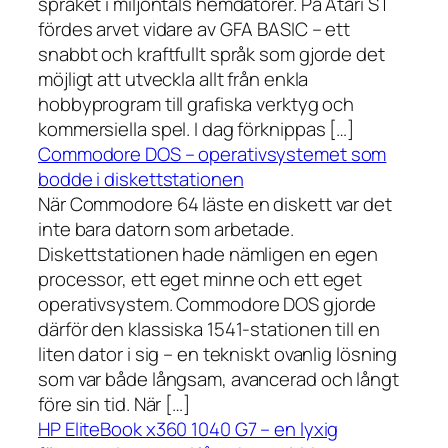
språket i miljontals hemdatorer. På Atari ST
fördes arvet vidare av GFA BASIC – ett
snabbt och kraftfullt språk som gjorde det
möjligt att utveckla allt från enkla
hobbyprogram till grafiska verktyg och
kommersiella spel. I dag förknippas […]
Commodore DOS – operativsystemet som
bodde i diskettstationen
När Commodore 64 läste en diskett var det
inte bara datorn som arbetade.
Diskettstationen hade nämligen en egen
processor, ett eget minne och ett eget
operativsystem. Commodore DOS gjorde
därför den klassiska 1541-stationen till en
liten dator i sig – en tekniskt ovanlig lösning
som var både långsam, avancerad och långt
före sin tid. När […]
HP EliteBook x360 1040 G7 – en lyxig