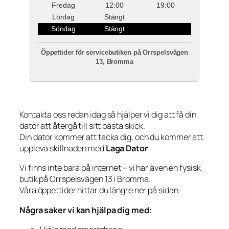
Fredag
12:00
19:00
Lördag
Stängt
Söndag
Stängt
Öppettider för servicebutiken på Orrspelsvägen
13, Bromma
Kontakta oss redan idag så hjälper vi dig att få din
dator att återgå till sitt bästa skick.
Din dator kommer att tacka dig, och du kommer att
uppleva skillnaden med
Laga Dator
!
Vi finns inte bara på internet – vi har även en fysisk
butik på Orrspelsvägen 13 i Bromma.
Våra öppettider hittar du längre ner på sidan.
Några saker vi kan hjälpa dig med: