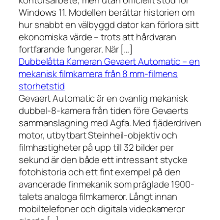
kontorsarbete, men utan officiellt stöd för
Windows 11. Modellen berättar historien om
hur snabbt en välbyggd dator kan förlora sitt
ekonomiska värde – trots att hårdvaran
fortfarande fungerar. När […]
Dubbelåtta Kameran Gevaert Automatic – en
mekanisk filmkamera från 8 mm-filmens
storhetstid
Gevaert Automatic är en ovanlig mekanisk
dubbel-8-kamera från tiden före Gevaerts
sammanslagning med Agfa. Med fjäderdriven
motor, utbytbart Steinheil-objektiv och
filmhastigheter på upp till 32 bilder per
sekund är den både ett intressant stycke
fotohistoria och ett fint exempel på den
avancerade finmekanik som präglade 1900-
talets analoga filmkameror. Långt innan
mobiltelefoner och digitala videokameror