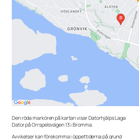
Den röda markören på kartan visar Datorhjälps Laga
Dator på Orrspelsvägen 13 i Bromma.
Avvikelser kan förekomma i öppettiderna på grund