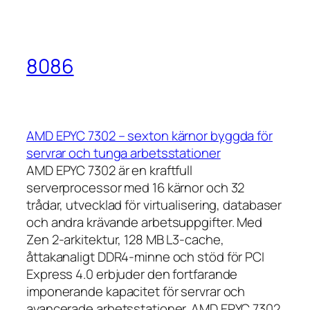
8086
AMD EPYC 7302 – sexton kärnor byggda för
servrar och tunga arbetsstationer
AMD EPYC 7302 är en kraftfull
serverprocessor med 16 kärnor och 32
trådar, utvecklad för virtualisering, databaser
och andra krävande arbetsuppgifter. Med
Zen 2-arkitektur, 128 MB L3-cache,
åttakanaligt DDR4-minne och stöd för PCI
Express 4.0 erbjuder den fortfarande
imponerande kapacitet för servrar och
avancerade arbetsstationer. AMD EPYC 7302