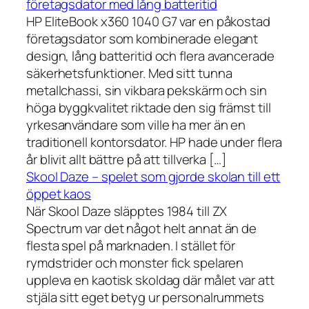
företagsdator med lång batteritid
HP EliteBook x360 1040 G7 var en påkostad
företagsdator som kombinerade elegant
design, lång batteritid och flera avancerade
säkerhetsfunktioner. Med sitt tunna
metallchassi, sin vikbara pekskärm och sin
höga byggkvalitet riktade den sig främst till
yrkesanvändare som ville ha mer än en
traditionell kontorsdator. HP hade under flera
år blivit allt bättre på att tillverka […]
Skool Daze – spelet som gjorde skolan till ett
öppet kaos
När Skool Daze släpptes 1984 till ZX
Spectrum var det något helt annat än de
flesta spel på marknaden. I stället för
rymdstrider och monster fick spelaren
uppleva en kaotisk skoldag där målet var att
stjäla sitt eget betyg ur personalrummets