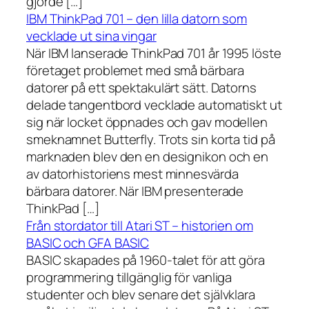
gjorde […]
IBM ThinkPad 701 – den lilla datorn som
vecklade ut sina vingar
När IBM lanserade ThinkPad 701 år 1995 löste
företaget problemet med små bärbara
datorer på ett spektakulärt sätt. Datorns
delade tangentbord vecklade automatiskt ut
sig när locket öppnades och gav modellen
smeknamnet Butterfly. Trots sin korta tid på
marknaden blev den en designikon och en
av datorhistoriens mest minnesvärda
bärbara datorer. När IBM presenterade
ThinkPad […]
Från stordator till Atari ST – historien om
BASIC och GFA BASIC
BASIC skapades på 1960-talet för att göra
programmering tillgänglig för vanliga
studenter och blev senare det självklara