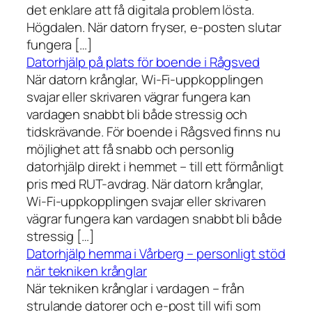
det enklare att få digitala problem lösta.
Högdalen. När datorn fryser, e-posten slutar
fungera […]
Datorhjälp på plats för boende i Rågsved
När datorn krånglar, Wi-Fi-uppkopplingen
svajar eller skrivaren vägrar fungera kan
vardagen snabbt bli både stressig och
tidskrävande. För boende i Rågsved finns nu
möjlighet att få snabb och personlig
datorhjälp direkt i hemmet – till ett förmånligt
pris med RUT-avdrag. När datorn krånglar,
Wi-Fi-uppkopplingen svajar eller skrivaren
vägrar fungera kan vardagen snabbt bli både
stressig […]
Datorhjälp hemma i Vårberg – personligt stöd
när tekniken krånglar
När tekniken krånglar i vardagen – från
strulande datorer och e-post till wifi som