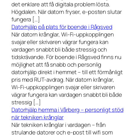
det enklare att få digitala problem lösta.
Högdalen. När datorn fryser, e-posten slutar
fungera […]
Datorhjälp på plats för boende i Rågsved
När datorn krånglar, Wi-Fi-uppkopplingen
svajar eller skrivaren vägrar fungera kan
vardagen snabbt bli både stressig och
tidskrävande. För boende i Rågsved finns nu
möjlighet att få snabb och personlig
datorhjälp direkt i hemmet – till ett förmånligt
pris med RUT-avdrag. När datorn krånglar,
Wi-Fi-uppkopplingen svajar eller skrivaren
vägrar fungera kan vardagen snabbt bli både
stressig […]
Datorhjälp hemma i Vårberg – personligt stöd
när tekniken krånglar
När tekniken krånglar i vardagen – från
strulande datorer och e-post till wifi som