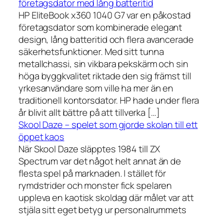
företagsdator med lång batteritid
HP EliteBook x360 1040 G7 var en påkostad
företagsdator som kombinerade elegant
design, lång batteritid och flera avancerade
säkerhetsfunktioner. Med sitt tunna
metallchassi, sin vikbara pekskärm och sin
höga byggkvalitet riktade den sig främst till
yrkesanvändare som ville ha mer än en
traditionell kontorsdator. HP hade under flera
år blivit allt bättre på att tillverka […]
Skool Daze – spelet som gjorde skolan till ett
öppet kaos
När Skool Daze släpptes 1984 till ZX
Spectrum var det något helt annat än de
flesta spel på marknaden. I stället för
rymdstrider och monster fick spelaren
uppleva en kaotisk skoldag där målet var att
stjäla sitt eget betyg ur personalrummets