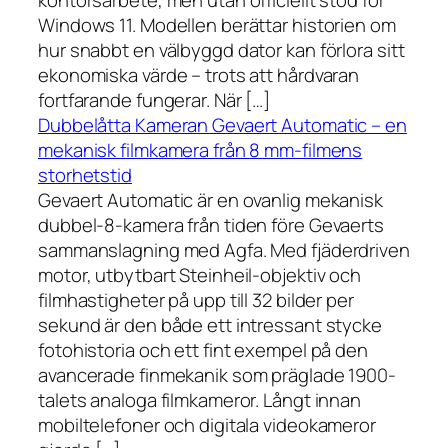
kontorsarbete, men utan officiellt stöd för
Windows 11. Modellen berättar historien om
hur snabbt en välbyggd dator kan förlora sitt
ekonomiska värde – trots att hårdvaran
fortfarande fungerar. När […]
Dubbelåtta Kameran Gevaert Automatic – en
mekanisk filmkamera från 8 mm-filmens
storhetstid
Gevaert Automatic är en ovanlig mekanisk
dubbel-8-kamera från tiden före Gevaerts
sammanslagning med Agfa. Med fjäderdriven
motor, utbytbart Steinheil-objektiv och
filmhastigheter på upp till 32 bilder per
sekund är den både ett intressant stycke
fotohistoria och ett fint exempel på den
avancerade finmekanik som präglade 1900-
talets analoga filmkameror. Långt innan
mobiltelefoner och digitala videokameror