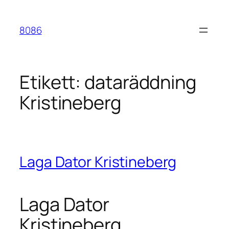
Hoppa
till
8086
innehåll
Etikett:
dataräddning
Kristineberg
Laga Dator Kristineberg
Laga Dator
Kristineberg