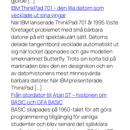
gjorde […]
IBM ThinkPad 701 – den lilla datorn som
vecklade ut sina vingar
När IBM lanserade ThinkPad 701 år 1995 löste
företaget problemet med små bärbara
datorer på ett spektakulärt sätt. Datorns
delade tangentbord vecklade automatiskt ut
sig när locket öppnades och gav modellen
smeknamnet Butterfly. Trots sin korta tid på
marknaden blev den en designikon och en
av datorhistoriens mest minnesvärda
bärbara datorer. När IBM presenterade
ThinkPad […]
Från stordator till Atari ST – historien om
BASIC och GFA BASIC
BASIC skapades på 1960-talet för att göra
programmering tillgänglig för vanliga
studenter och blev senare det självklara