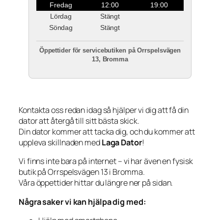
Fredag
12:00
19:00
Lördag
Stängt
Söndag
Stängt
Öppettider för servicebutiken på Orrspelsvägen
13, Bromma
Kontakta oss redan idag så hjälper vi dig att få din
dator att återgå till sitt bästa skick.
Din dator kommer att tacka dig, och du kommer att
uppleva skillnaden med
Laga Dator
!
Vi finns inte bara på internet – vi har även en fysisk
butik på Orrspelsvägen 13 i Bromma.
Våra öppettider hittar du längre ner på sidan.
Några saker vi kan hjälpa dig med: