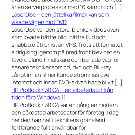
är en serverprocessor med 16 kärnor och […]
LaserDisc – den jättelika filmskivan som
visade vägen mot DVD
LaserDisc var den stora, blanka videoskivan
som lovade bättre bild, bättre ljud och
snabbare åtkomst än VHS. Trots att formatet
aldrig slog igenom på bred front blev det en
favorit bland filmälskare och banade väg för
senare tekniker som cd, dvd och Blu-ray.
Långt innan filmer kunde strömmas över
internet och innan DVD-skivan hade blivit […]
HP ProBook 430 G4 – en arbetsdator från
tiden före Windows 11
HP ProBook 430 G4 var en gång en modern
och påkostad arbetsdator för företag. I dag
har den hamnat i teknikens gränsland:
fortfarande fullt användbar för