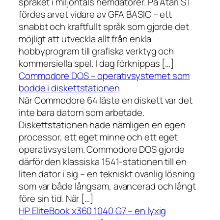
språket i miljontals hemdatorer. På Atari ST
fördes arvet vidare av GFA BASIC – ett
snabbt och kraftfullt språk som gjorde det
möjligt att utveckla allt från enkla
hobbyprogram till grafiska verktyg och
kommersiella spel. I dag förknippas […]
Commodore DOS – operativsystemet som
bodde i diskettstationen
När Commodore 64 läste en diskett var det
inte bara datorn som arbetade.
Diskettstationen hade nämligen en egen
processor, ett eget minne och ett eget
operativsystem. Commodore DOS gjorde
därför den klassiska 1541-stationen till en
liten dator i sig – en tekniskt ovanlig lösning
som var både långsam, avancerad och långt
före sin tid. När […]
HP EliteBook x360 1040 G7 – en lyxig