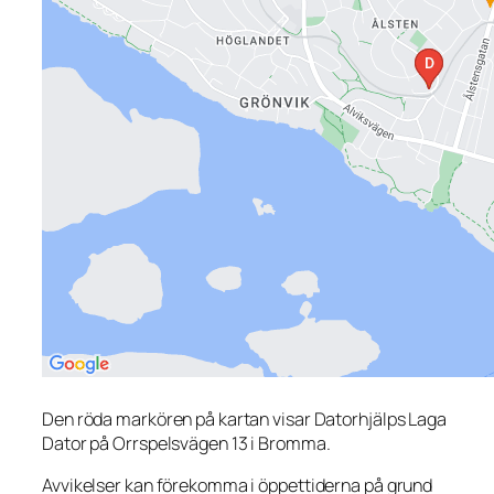
Den röda markören på kartan visar Datorhjälps Laga
Dator på Orrspelsvägen 13 i Bromma.
Avvikelser kan förekomma i öppettiderna på grund