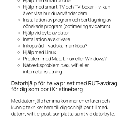
Hjälp med smartphone
Hjälp med smart-TV och TV-boxar – vi kan
även visa hur du använder dem
Installation av program och borttagning av
oönskade program (optimering av datorn)
Hjälp vid byte av dator
Installation av skrivare
Inköpsråd – vad ska man köpa?
Hjälp med Linux
Problem med Mac, Linux eller Windows?
Nätverksproblem, t.ex. wifi eller
internetanslutning
Datorhjälp för halva priset med RUT-avdrag
för dig som bor i Kristineberg
Med datorhjälp hemma kommer en erfaren och
kunnig tekniker hem till dig och hjälper till med:
datorn, wifi, e-post, surfplatta samt vid datorbyte.