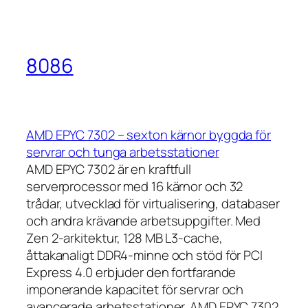
8086
AMD EPYC 7302 – sexton kärnor byggda för
servrar och tunga arbetsstationer
AMD EPYC 7302 är en kraftfull
serverprocessor med 16 kärnor och 32
trådar, utvecklad för virtualisering, databaser
och andra krävande arbetsuppgifter. Med
Zen 2-arkitektur, 128 MB L3-cache,
åttakanaligt DDR4-minne och stöd för PCI
Express 4.0 erbjuder den fortfarande
imponerande kapacitet för servrar och
avancerade arbetsstationer. AMD EPYC 7302