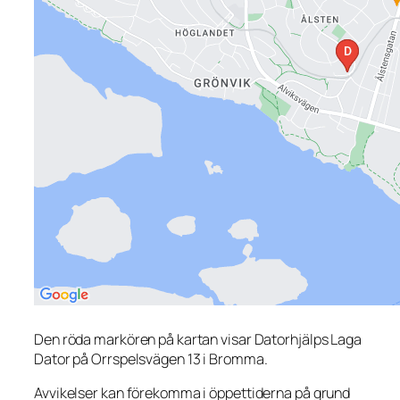
Den röda markören på kartan visar Datorhjälps Laga
Dator på Orrspelsvägen 13 i Bromma.
Avvikelser kan förekomma i öppettiderna på grund