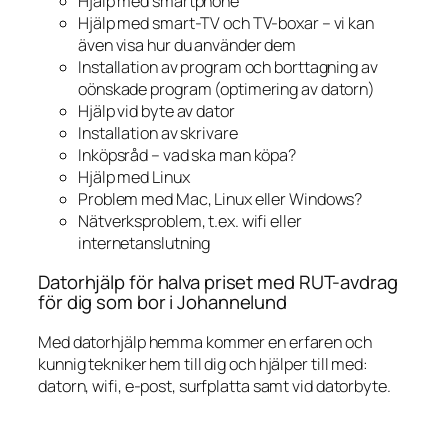
Hjälp med smartphone
Hjälp med smart-TV och TV-boxar – vi kan
även visa hur du använder dem
Installation av program och borttagning av
oönskade program (optimering av datorn)
Hjälp vid byte av dator
Installation av skrivare
Inköpsråd – vad ska man köpa?
Hjälp med Linux
Problem med Mac, Linux eller Windows?
Nätverksproblem, t.ex. wifi eller
internetanslutning
Datorhjälp för halva priset med RUT-avdrag
för dig som bor i Johannelund
Med datorhjälp hemma kommer en erfaren och
kunnig tekniker hem till dig och hjälper till med:
datorn, wifi, e-post, surfplatta samt vid datorbyte.