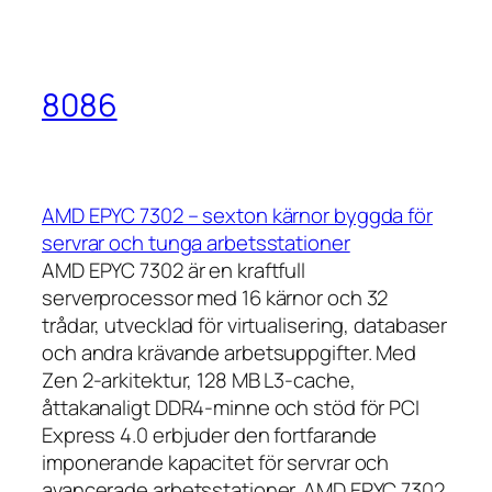
8086
AMD EPYC 7302 – sexton kärnor byggda för
servrar och tunga arbetsstationer
AMD EPYC 7302 är en kraftfull
serverprocessor med 16 kärnor och 32
trådar, utvecklad för virtualisering, databaser
och andra krävande arbetsuppgifter. Med
Zen 2-arkitektur, 128 MB L3-cache,
åttakanaligt DDR4-minne och stöd för PCI
Express 4.0 erbjuder den fortfarande
imponerande kapacitet för servrar och
avancerade arbetsstationer. AMD EPYC 7302