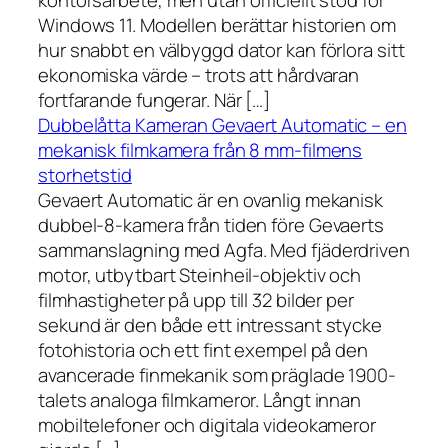
kontorsarbete, men utan officiellt stöd för
Windows 11. Modellen berättar historien om
hur snabbt en välbyggd dator kan förlora sitt
ekonomiska värde – trots att hårdvaran
fortfarande fungerar. När […]
Dubbelåtta Kameran Gevaert Automatic – en
mekanisk filmkamera från 8 mm-filmens
storhetstid
Gevaert Automatic är en ovanlig mekanisk
dubbel-8-kamera från tiden före Gevaerts
sammanslagning med Agfa. Med fjäderdriven
motor, utbytbart Steinheil-objektiv och
filmhastigheter på upp till 32 bilder per
sekund är den både ett intressant stycke
fotohistoria och ett fint exempel på den
avancerade finmekanik som präglade 1900-
talets analoga filmkameror. Långt innan
mobiltelefoner och digitala videokameror