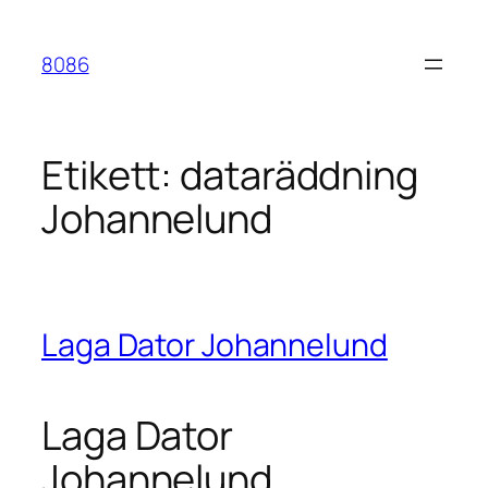
Hoppa
till
8086
innehåll
Etikett:
dataräddning
Johannelund
Laga Dator Johannelund
Laga Dator
Johannelund