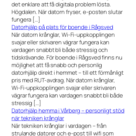
det enklare att få digitala problem lösta.
Högdalen. När datorn fryser, e-posten slutar
fungera […]
Datorhjälp på plats för boende i Rågsved
När datorn krånglar, Wi-Fi-uppkopplingen
svajar eller skrivaren vägrar fungera kan
vardagen snabbt bli både stressig och
tidskrävande. För boende i Rågsved finns nu
möjlighet att få snabb och personlig
datorhjälp direkt i hemmet – till ett förmånligt
pris med RUT-avdrag. När datorn krånglar,
Wi-Fi-uppkopplingen svajar eller skrivaren
vägrar fungera kan vardagen snabbt bli både
stressig […]
Datorhjälp hemma i Vårberg – personligt stöd
när tekniken krånglar
När tekniken krånglar i vardagen – från
strulande datorer och e-post till wifi som