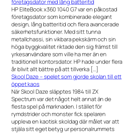
företagsdator med lång batteritid
HP EliteBook x360 1040 G7 var en påkostad
företagsdator som kombinerade elegant
design, lång batteritid och flera avancerade
säkerhetsfunktioner. Med sitt tunna
metallchassi, sin vikbara pekskärm och sin
höga byggkvalitet riktade den sig främst till
yrkesanvändare som ville ha mer än en
traditionell kontorsdator. HP hade under flera
år blivit allt bättre på att tillverka […]
Skool Daze – spelet som gjorde skolan till ett
öppet kaos
När Skool Daze släpptes 1984 till ZX
Spectrum var det något helt annat än de
flesta spel på marknaden. I stället för
rymdstrider och monster fick spelaren
uppleva en kaotisk skoldag där målet var att
stjäla sitt eget betyg ur personalrummets