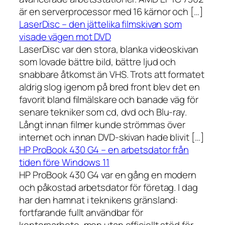
är en serverprocessor med 16 kärnor och […]
LaserDisc – den jättelika filmskivan som
visade vägen mot DVD
LaserDisc var den stora, blanka videoskivan
som lovade bättre bild, bättre ljud och
snabbare åtkomst än VHS. Trots att formatet
aldrig slog igenom på bred front blev det en
favorit bland filmälskare och banade väg för
senare tekniker som cd, dvd och Blu-ray.
Långt innan filmer kunde strömmas över
internet och innan DVD-skivan hade blivit […]
HP ProBook 430 G4 – en arbetsdator från
tiden före Windows 11
HP ProBook 430 G4 var en gång en modern
och påkostad arbetsdator för företag. I dag
har den hamnat i teknikens gränsland:
fortfarande fullt användbar för