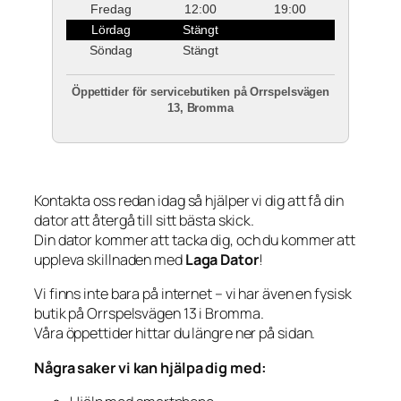
Fredag
12:00
19:00
Lördag
Stängt
Söndag
Stängt
Öppettider för servicebutiken på Orrspelsvägen
13, Bromma
Kontakta oss redan idag så hjälper vi dig att få din
dator att återgå till sitt bästa skick.
Din dator kommer att tacka dig, och du kommer att
uppleva skillnaden med
Laga Dator
!
Vi finns inte bara på internet – vi har även en fysisk
butik på Orrspelsvägen 13 i Bromma.
Våra öppettider hittar du längre ner på sidan.
Några saker vi kan hjälpa dig med: