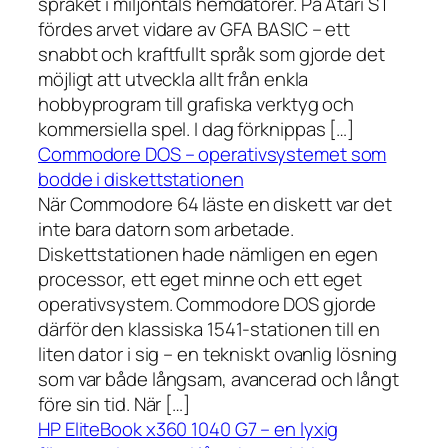
språket i miljontals hemdatorer. På Atari ST
fördes arvet vidare av GFA BASIC – ett
snabbt och kraftfullt språk som gjorde det
möjligt att utveckla allt från enkla
hobbyprogram till grafiska verktyg och
kommersiella spel. I dag förknippas […]
Commodore DOS – operativsystemet som
bodde i diskettstationen
När Commodore 64 läste en diskett var det
inte bara datorn som arbetade.
Diskettstationen hade nämligen en egen
processor, ett eget minne och ett eget
operativsystem. Commodore DOS gjorde
därför den klassiska 1541-stationen till en
liten dator i sig – en tekniskt ovanlig lösning
som var både långsam, avancerad och långt
före sin tid. När […]
HP EliteBook x360 1040 G7 – en lyxig