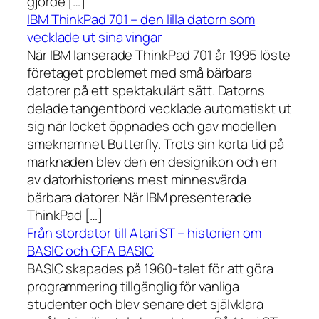
gjorde […]
IBM ThinkPad 701 – den lilla datorn som
vecklade ut sina vingar
När IBM lanserade ThinkPad 701 år 1995 löste
företaget problemet med små bärbara
datorer på ett spektakulärt sätt. Datorns
delade tangentbord vecklade automatiskt ut
sig när locket öppnades och gav modellen
smeknamnet Butterfly. Trots sin korta tid på
marknaden blev den en designikon och en
av datorhistoriens mest minnesvärda
bärbara datorer. När IBM presenterade
ThinkPad […]
Från stordator till Atari ST – historien om
BASIC och GFA BASIC
BASIC skapades på 1960-talet för att göra
programmering tillgänglig för vanliga
studenter och blev senare det självklara