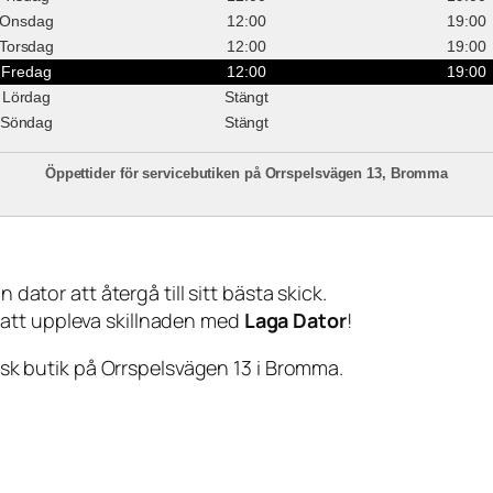
Onsdag
12:00
19:00
Torsdag
12:00
19:00
Fredag
12:00
19:00
Lördag
Stängt
Söndag
Stängt
Öppettider för servicebutiken på Orrspelsvägen 13, Bromma
 dator att återgå till sitt bästa skick.
 att uppleva skillnaden med
Laga Dator
!
sisk butik på Orrspelsvägen 13 i Bromma.