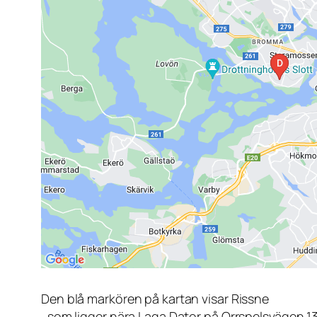
Den blå markören på kartan visar Rissne
, som ligger nära Laga Dator på Orrspelsvägen 1