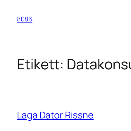
Hoppa
till
8086
innehåll
Etikett:
Datakonsu
Laga Dator Rissne