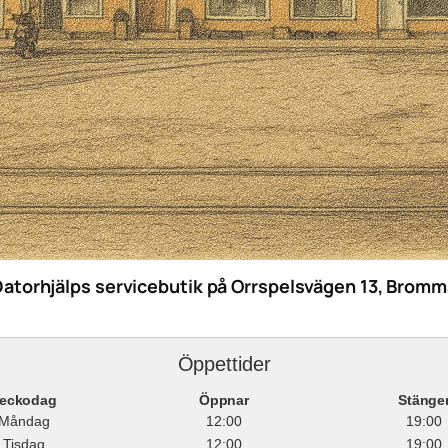
Datorhjälps servicebutik på Orrspelsvägen 13, Bromm
Öppettider
eckodag
Öppnar
Stänge
Måndag
12:00
19:00
Tisdag
12:00
19:00