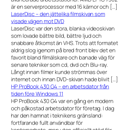
är en serverprocessor med 16 kärnor och […]
LaserDisc – den jättelika filmskivan som
visade vägen mot DVD
LaserDisc var den stora, blanka videoskivan
som lovade bättre bild, bättre ljud och
snabbare åtkomst än VHS. Trots att formatet
aldrig slog igenom på bred front blev det en
favorit bland filmälskare och banade väg för
senare tekniker som cd, dvd och Blu-ray.
Långt innan filmer kunde strömmas över
internet och innan DVD-skivan hade blivit […]
HP ProBook 430 G4 – en arbetsdator från
tiden före Windows 11
HP ProBook 430 G4 var en gång en modern
och påkostad arbetsdator för företag. I dag
har den hamnat i teknikens gränsland:
fortfarande fullt användbar för