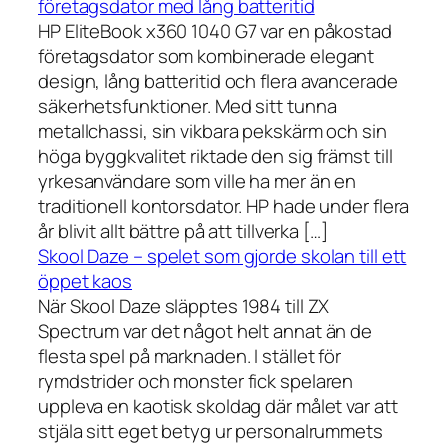
företagsdator med lång batteritid
HP EliteBook x360 1040 G7 var en påkostad
företagsdator som kombinerade elegant
design, lång batteritid och flera avancerade
säkerhetsfunktioner. Med sitt tunna
metallchassi, sin vikbara pekskärm och sin
höga byggkvalitet riktade den sig främst till
yrkesanvändare som ville ha mer än en
traditionell kontorsdator. HP hade under flera
år blivit allt bättre på att tillverka […]
Skool Daze – spelet som gjorde skolan till ett
öppet kaos
När Skool Daze släpptes 1984 till ZX
Spectrum var det något helt annat än de
flesta spel på marknaden. I stället för
rymdstrider och monster fick spelaren
uppleva en kaotisk skoldag där målet var att
stjäla sitt eget betyg ur personalrummets