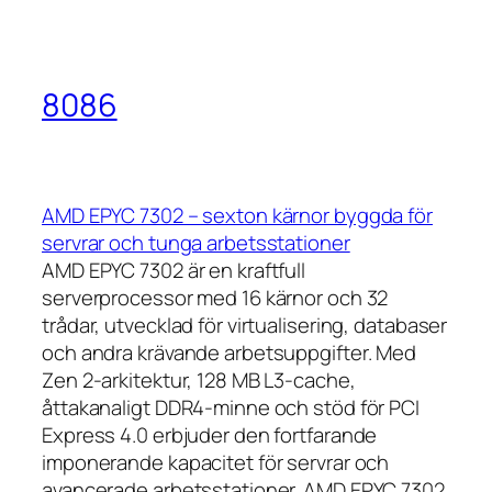
8086
AMD EPYC 7302 – sexton kärnor byggda för
servrar och tunga arbetsstationer
AMD EPYC 7302 är en kraftfull
serverprocessor med 16 kärnor och 32
trådar, utvecklad för virtualisering, databaser
och andra krävande arbetsuppgifter. Med
Zen 2-arkitektur, 128 MB L3-cache,
åttakanaligt DDR4-minne och stöd för PCI
Express 4.0 erbjuder den fortfarande
imponerande kapacitet för servrar och
avancerade arbetsstationer. AMD EPYC 7302