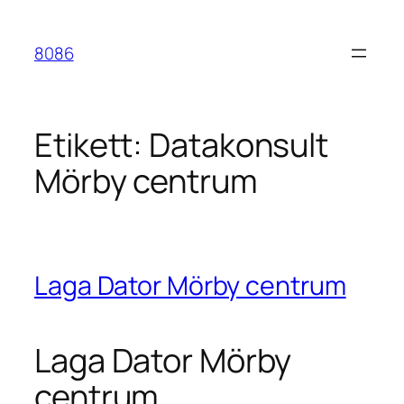
Hoppa
till
8086
innehåll
Etikett:
Datakonsult
Mörby centrum
Laga Dator Mörby centrum
Laga Dator Mörby
centrum