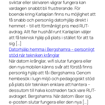
sviktar eller skrivaren vägrar fungera kan
vardagen snabbt bli frustrerande. För
boende kring Karlaplan finns nu möjlighet att
få snabb och personlig datorhjälp direkt i
hemmet – till ett förmånligt pris med RUT-
avdrag. Allt fler hushåll runt Karlaplan väljer
att få teknisk hjälp på plats i stället för att ta
sig […]
Datorhjälp hemma i Bergshamra – personligt
stöd när tekniken krånglar
När datorn krånglar, wifi slutar fungera eller
den nya mobilen känns svår att förstå finns
personlig hjälp att få i Bergshamra. Genom
hembesök i lugn miljö och pedagogiskt stöd
på plats blir tekniken enklare att hantera –
dessutom till halva kostnaden tack vare RUT-
avdraget. Bergshamra. När datorn låser sig,
e-posten slutar fungera eller den nya […]