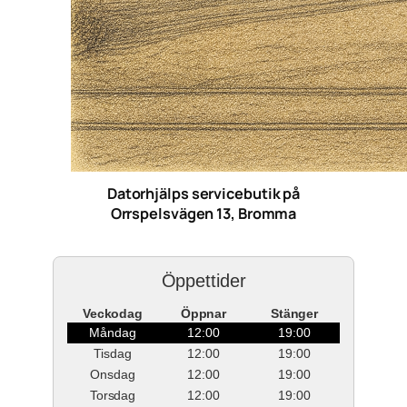
Datorhjälps servicebutik på
Orrspelsvägen 13, Bromma
Öppettider
Veckodag
Öppnar
Stänger
Måndag
12:00
19:00
Tisdag
12:00
19:00
Onsdag
12:00
19:00
Torsdag
12:00
19:00