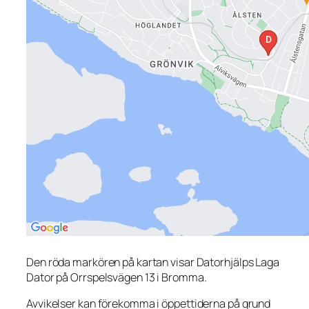
Den röda markören på kartan visar Datorhjälps Laga
Dator på Orrspelsvägen 13 i Bromma.
Avvikelser kan förekomma i öppettiderna på grund