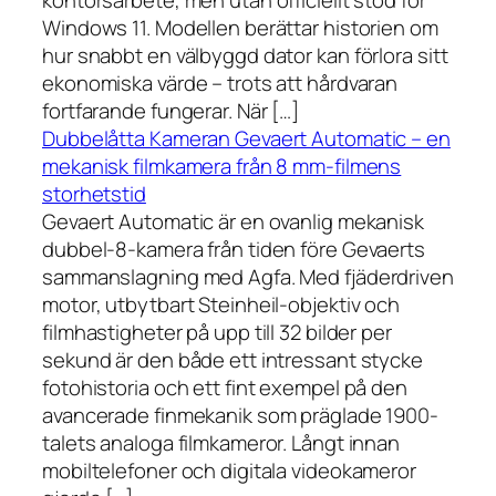
kontorsarbete, men utan officiellt stöd för
Windows 11. Modellen berättar historien om
hur snabbt en välbyggd dator kan förlora sitt
ekonomiska värde – trots att hårdvaran
fortfarande fungerar. När […]
Dubbelåtta Kameran Gevaert Automatic – en
mekanisk filmkamera från 8 mm-filmens
storhetstid
Gevaert Automatic är en ovanlig mekanisk
dubbel-8-kamera från tiden före Gevaerts
sammanslagning med Agfa. Med fjäderdriven
motor, utbytbart Steinheil-objektiv och
filmhastigheter på upp till 32 bilder per
sekund är den både ett intressant stycke
fotohistoria och ett fint exempel på den
avancerade finmekanik som präglade 1900-
talets analoga filmkameror. Långt innan
mobiltelefoner och digitala videokameror