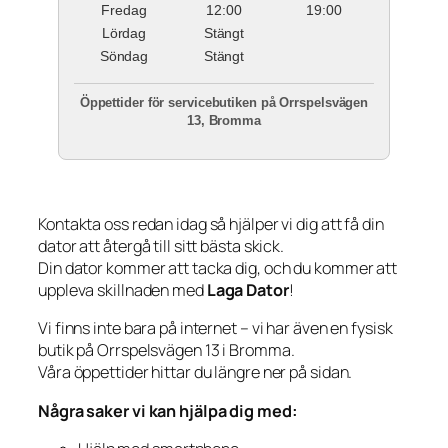
Fredag
12:00
19:00
Lördag
Stängt
Söndag
Stängt
Öppettider för servicebutiken på Orrspelsvägen
13, Bromma
Kontakta oss redan idag så hjälper vi dig att få din
dator att återgå till sitt bästa skick.
Din dator kommer att tacka dig, och du kommer att
uppleva skillnaden med
Laga Dator
!
Vi finns inte bara på internet – vi har även en fysisk
butik på Orrspelsvägen 13 i Bromma.
Våra öppettider hittar du längre ner på sidan.
Några saker vi kan hjälpa dig med: