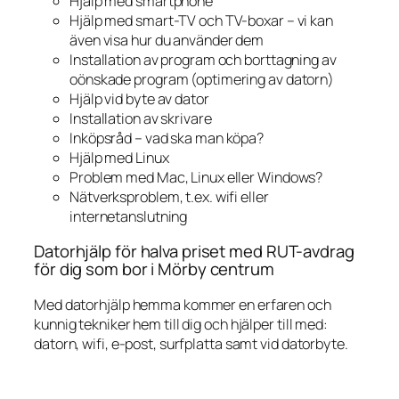
Hjälp med smartphone
Hjälp med smart-TV och TV-boxar – vi kan
även visa hur du använder dem
Installation av program och borttagning av
oönskade program (optimering av datorn)
Hjälp vid byte av dator
Installation av skrivare
Inköpsråd – vad ska man köpa?
Hjälp med Linux
Problem med Mac, Linux eller Windows?
Nätverksproblem, t.ex. wifi eller
internetanslutning
Datorhjälp för halva priset med RUT-avdrag
för dig som bor i Mörby centrum
Med datorhjälp hemma kommer en erfaren och
kunnig tekniker hem till dig och hjälper till med:
datorn, wifi, e-post, surfplatta samt vid datorbyte.