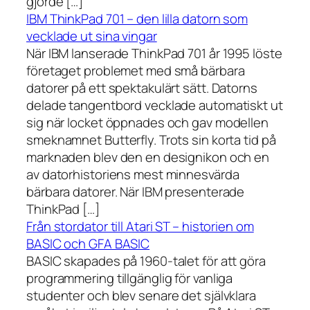
gjorde […]
IBM ThinkPad 701 – den lilla datorn som
vecklade ut sina vingar
När IBM lanserade ThinkPad 701 år 1995 löste
företaget problemet med små bärbara
datorer på ett spektakulärt sätt. Datorns
delade tangentbord vecklade automatiskt ut
sig när locket öppnades och gav modellen
smeknamnet Butterfly. Trots sin korta tid på
marknaden blev den en designikon och en
av datorhistoriens mest minnesvärda
bärbara datorer. När IBM presenterade
ThinkPad […]
Från stordator till Atari ST – historien om
BASIC och GFA BASIC
BASIC skapades på 1960-talet för att göra
programmering tillgänglig för vanliga
studenter och blev senare det självklara