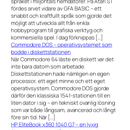
språket i miljontals hemdatorer. På Atari ST
fördes arvet vidare av GFA BASIC – ett
snabbt och kraftfullt språk som gjorde det
möjligt att utveckla allt från enkla
hobbyprogram till grafiska verktyg och
kommersiella spel. I dag förknippas […]
Commodore DOS – operativsystemet som
bodde i diskettstationen
När Commodore 64 läste en diskett var det
inte bara datorn som arbetade.
Diskettstationen hade nämligen en egen
processor, ett eget minne och ett eget
operativsystem. Commodore DOS gjorde
därför den klassiska 1541-stationen till en
liten dator i sig – en tekniskt ovanlig lösning
som var både långsam, avancerad och långt
före sin tid. När […]
HP EliteBook x360 1040 G7 – en lyxig