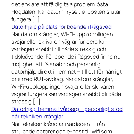
det enklare att få digitala problem lösta.
Högdalen. När datorn fryser, e-posten slutar
fungera […]
Datorhjälp på plats för boende i Rågsved
När datorn krånglar, Wi-Fi-uppkopplingen
svajar eller skrivaren vägrar fungera kan
vardagen snabbt bli både stressig och
tidskrävande. För boende i Rågsved finns nu
möjlighet att få snabb och personlig
datorhjälp direkt i hemmet – till ett förmånligt
pris med RUT-avdrag. När datorn krånglar,
Wi-Fi-uppkopplingen svajar eller skrivaren
vägrar fungera kan vardagen snabbt bli både
stressig […]
Datorhjälp hemma i Vårberg – personligt stöd
när tekniken krånglar
När tekniken krånglar i vardagen – från
strulande datorer och e-post till wifi som