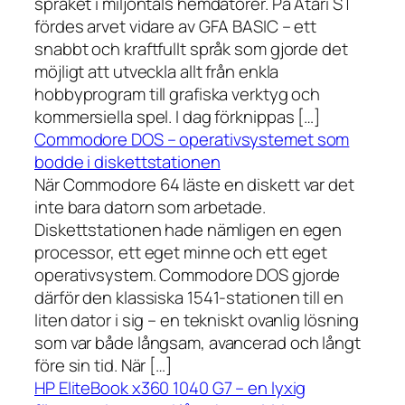
språket i miljontals hemdatorer. På Atari ST
fördes arvet vidare av GFA BASIC – ett
snabbt och kraftfullt språk som gjorde det
möjligt att utveckla allt från enkla
hobbyprogram till grafiska verktyg och
kommersiella spel. I dag förknippas […]
Commodore DOS – operativsystemet som
bodde i diskettstationen
När Commodore 64 läste en diskett var det
inte bara datorn som arbetade.
Diskettstationen hade nämligen en egen
processor, ett eget minne och ett eget
operativsystem. Commodore DOS gjorde
därför den klassiska 1541-stationen till en
liten dator i sig – en tekniskt ovanlig lösning
som var både långsam, avancerad och långt
före sin tid. När […]
HP EliteBook x360 1040 G7 – en lyxig