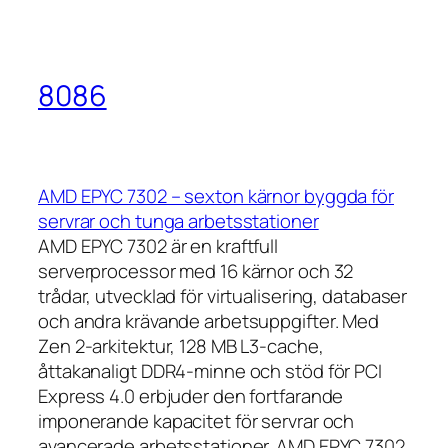
8086
AMD EPYC 7302 – sexton kärnor byggda för
servrar och tunga arbetsstationer
AMD EPYC 7302 är en kraftfull
serverprocessor med 16 kärnor och 32
trådar, utvecklad för virtualisering, databaser
och andra krävande arbetsuppgifter. Med
Zen 2-arkitektur, 128 MB L3-cache,
åttakanaligt DDR4-minne och stöd för PCI
Express 4.0 erbjuder den fortfarande
imponerande kapacitet för servrar och
avancerade arbetsstationer. AMD EPYC 7302