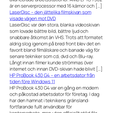
är en serverprocessor med 16 kärnor och […]
LaserDisc – den jättelika filmskivan som
visade vägen mot DVD
LaserDisc var den stora, blanka videoskivan
som lovade bättre bild, bättre ljud och
snabbare åtkomst än VHS. Trots att formatet
aldrig slog igenom på bred front blev det en
favorit bland filmälskare och banade väg för
senare tekniker som cd, dvd och Blu-ray.
Långt innan filmer kunde strömmas över
internet och innan DVD-skivan hade blivit […]
HP ProBook 430 G4 – en arbetsdator från
tiden före Windows 11
HP ProBook 430 G4 var en gång en modern
och påkostad arbetsdator för företag. I dag
har den hamnat i teknikens gränsland:
fortfarande fullt användbar för