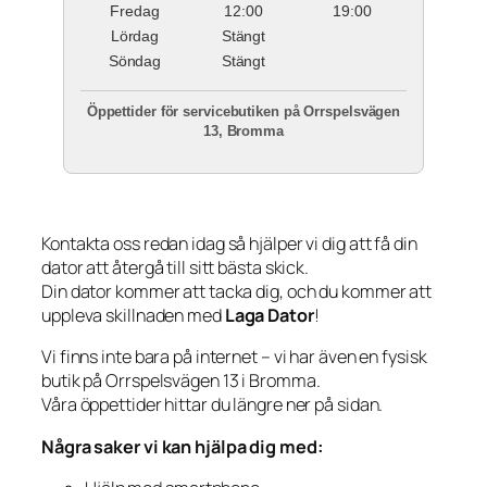
Fredag
12:00
19:00
Lördag
Stängt
Söndag
Stängt
Öppettider för servicebutiken på Orrspelsvägen
13, Bromma
Kontakta oss redan idag så hjälper vi dig att få din
dator att återgå till sitt bästa skick.
Din dator kommer att tacka dig, och du kommer att
uppleva skillnaden med
Laga Dator
!
Vi finns inte bara på internet – vi har även en fysisk
butik på Orrspelsvägen 13 i Bromma.
Våra öppettider hittar du längre ner på sidan.
Några saker vi kan hjälpa dig med: