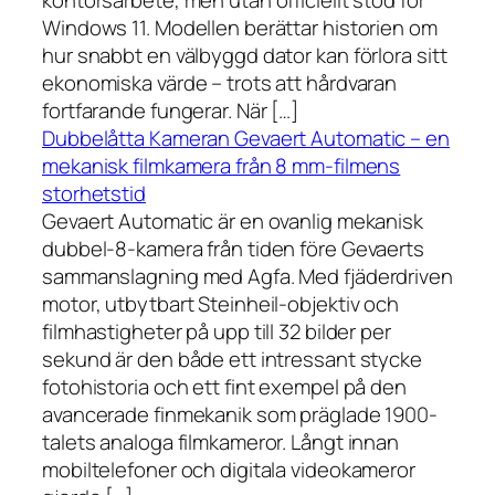
kontorsarbete, men utan officiellt stöd för
Windows 11. Modellen berättar historien om
hur snabbt en välbyggd dator kan förlora sitt
ekonomiska värde – trots att hårdvaran
fortfarande fungerar. När […]
Dubbelåtta Kameran Gevaert Automatic – en
mekanisk filmkamera från 8 mm-filmens
storhetstid
Gevaert Automatic är en ovanlig mekanisk
dubbel-8-kamera från tiden före Gevaerts
sammanslagning med Agfa. Med fjäderdriven
motor, utbytbart Steinheil-objektiv och
filmhastigheter på upp till 32 bilder per
sekund är den både ett intressant stycke
fotohistoria och ett fint exempel på den
avancerade finmekanik som präglade 1900-
talets analoga filmkameror. Långt innan
mobiltelefoner och digitala videokameror