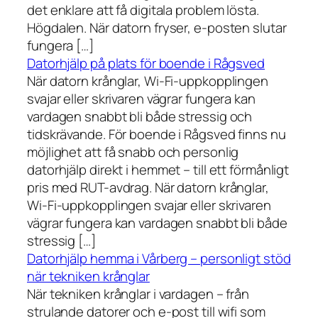
det enklare att få digitala problem lösta.
Högdalen. När datorn fryser, e-posten slutar
fungera […]
Datorhjälp på plats för boende i Rågsved
När datorn krånglar, Wi-Fi-uppkopplingen
svajar eller skrivaren vägrar fungera kan
vardagen snabbt bli både stressig och
tidskrävande. För boende i Rågsved finns nu
möjlighet att få snabb och personlig
datorhjälp direkt i hemmet – till ett förmånligt
pris med RUT-avdrag. När datorn krånglar,
Wi-Fi-uppkopplingen svajar eller skrivaren
vägrar fungera kan vardagen snabbt bli både
stressig […]
Datorhjälp hemma i Vårberg – personligt stöd
när tekniken krånglar
När tekniken krånglar i vardagen – från
strulande datorer och e-post till wifi som