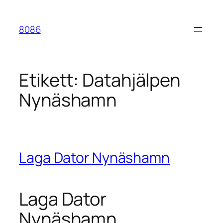
Hoppa
till
8086
innehåll
Etikett:
Datahjälpen
Nynäshamn
Laga Dator Nynäshamn
Laga Dator
Nynäshamn