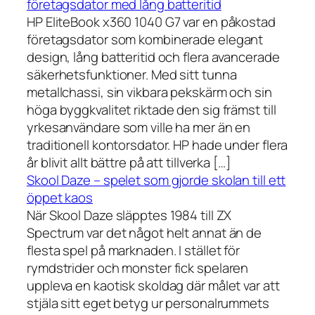
företagsdator med lång batteritid
HP EliteBook x360 1040 G7 var en påkostad
företagsdator som kombinerade elegant
design, lång batteritid och flera avancerade
säkerhetsfunktioner. Med sitt tunna
metallchassi, sin vikbara pekskärm och sin
höga byggkvalitet riktade den sig främst till
yrkesanvändare som ville ha mer än en
traditionell kontorsdator. HP hade under flera
år blivit allt bättre på att tillverka […]
Skool Daze – spelet som gjorde skolan till ett
öppet kaos
När Skool Daze släpptes 1984 till ZX
Spectrum var det något helt annat än de
flesta spel på marknaden. I stället för
rymdstrider och monster fick spelaren
uppleva en kaotisk skoldag där målet var att
stjäla sitt eget betyg ur personalrummets