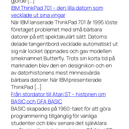
gjorde […]
IBM ThinkPad 701 – den lilla datorn som
vecklade ut sina vingar
När IBM lanserade ThinkPad 701 år 1995 löste
företaget problemet med små bärbara
datorer på ett spektakulärt sätt. Datorns
delade tangentbord vecklade automatiskt ut
sig när locket öppnades och gav modellen
smeknamnet Butterfly. Trots sin korta tid på
marknaden blev den en designikon och en
av datorhistoriens mest minnesvärda
bärbara datorer. När IBM presenterade
ThinkPad […]
Från stordator till Atari ST – historien om
BASIC och GFA BASIC
BASIC skapades på 1960-talet för att göra
programmering tillgänglig för vanliga
studenter och blev senare det självklara