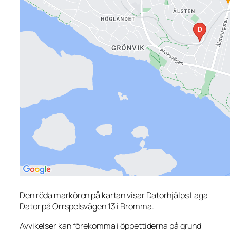
Den röda markören på kartan visar Datorhjälps Laga
Dator på Orrspelsvägen 13 i Bromma.
Avvikelser kan förekomma i öppettiderna på grund