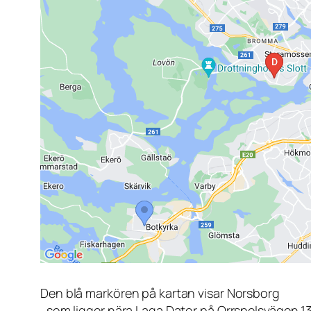
Den blå markören på kartan visar Norsborg
, som ligger nära Laga Dator på Orrspelsvägen 1