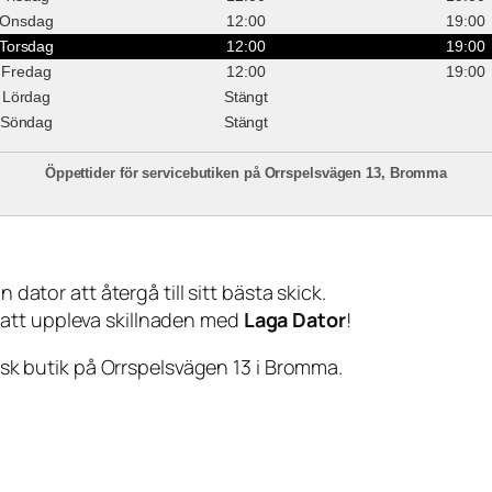
Onsdag
12:00
19:00
Torsdag
12:00
19:00
Fredag
12:00
19:00
Lördag
Stängt
Söndag
Stängt
Öppettider för servicebutiken på Orrspelsvägen 13, Bromma
 dator att återgå till sitt bästa skick.
 att uppleva skillnaden med
Laga Dator
!
sisk butik på Orrspelsvägen 13 i Bromma.