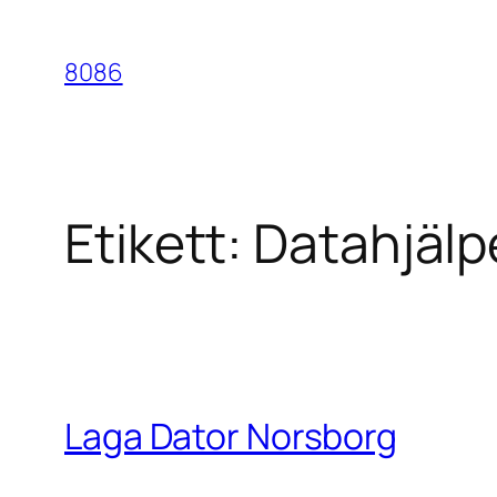
Hoppa
till
8086
innehåll
Etikett:
Datahjälp
Laga Dator Norsborg