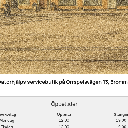
Datorhjälps servicebutik på Orrspelsvägen 13, Bromm
Öppettider
eckodag
Öppnar
Stänge
Måndag
12:00
19:00
Tisdag
12:00
19:00