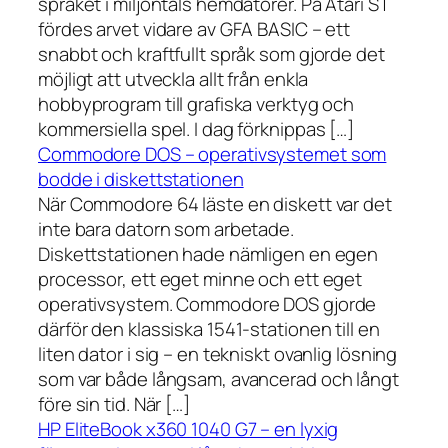
språket i miljontals hemdatorer. På Atari ST
fördes arvet vidare av GFA BASIC – ett
snabbt och kraftfullt språk som gjorde det
möjligt att utveckla allt från enkla
hobbyprogram till grafiska verktyg och
kommersiella spel. I dag förknippas […]
Commodore DOS – operativsystemet som
bodde i diskettstationen
När Commodore 64 läste en diskett var det
inte bara datorn som arbetade.
Diskettstationen hade nämligen en egen
processor, ett eget minne och ett eget
operativsystem. Commodore DOS gjorde
därför den klassiska 1541-stationen till en
liten dator i sig – en tekniskt ovanlig lösning
som var både långsam, avancerad och långt
före sin tid. När […]
HP EliteBook x360 1040 G7 – en lyxig