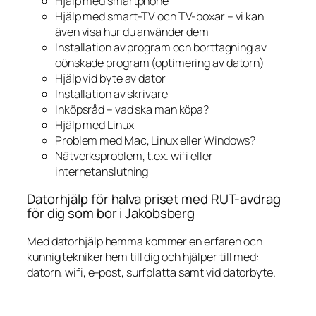
Hjälp med smartphone
Hjälp med smart-TV och TV-boxar – vi kan
även visa hur du använder dem
Installation av program och borttagning av
oönskade program (optimering av datorn)
Hjälp vid byte av dator
Installation av skrivare
Inköpsråd – vad ska man köpa?
Hjälp med Linux
Problem med Mac, Linux eller Windows?
Nätverksproblem, t.ex. wifi eller
internetanslutning
Datorhjälp för halva priset med RUT-avdrag
för dig som bor i Jakobsberg
Med datorhjälp hemma kommer en erfaren och
kunnig tekniker hem till dig och hjälper till med:
datorn, wifi, e-post, surfplatta samt vid datorbyte.