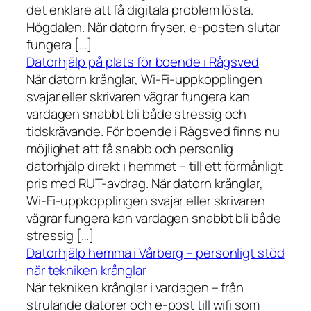
det enklare att få digitala problem lösta.
Högdalen. När datorn fryser, e-posten slutar
fungera […]
Datorhjälp på plats för boende i Rågsved
När datorn krånglar, Wi-Fi-uppkopplingen
svajar eller skrivaren vägrar fungera kan
vardagen snabbt bli både stressig och
tidskrävande. För boende i Rågsved finns nu
möjlighet att få snabb och personlig
datorhjälp direkt i hemmet – till ett förmånligt
pris med RUT-avdrag. När datorn krånglar,
Wi-Fi-uppkopplingen svajar eller skrivaren
vägrar fungera kan vardagen snabbt bli både
stressig […]
Datorhjälp hemma i Vårberg – personligt stöd
när tekniken krånglar
När tekniken krånglar i vardagen – från
strulande datorer och e-post till wifi som