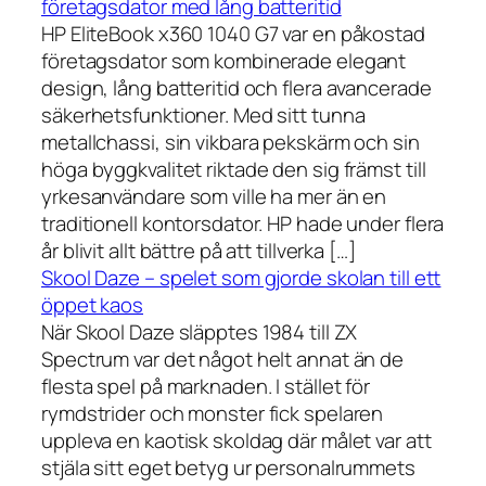
företagsdator med lång batteritid
HP EliteBook x360 1040 G7 var en påkostad
företagsdator som kombinerade elegant
design, lång batteritid och flera avancerade
säkerhetsfunktioner. Med sitt tunna
metallchassi, sin vikbara pekskärm och sin
höga byggkvalitet riktade den sig främst till
yrkesanvändare som ville ha mer än en
traditionell kontorsdator. HP hade under flera
år blivit allt bättre på att tillverka […]
Skool Daze – spelet som gjorde skolan till ett
öppet kaos
När Skool Daze släpptes 1984 till ZX
Spectrum var det något helt annat än de
flesta spel på marknaden. I stället för
rymdstrider och monster fick spelaren
uppleva en kaotisk skoldag där målet var att
stjäla sitt eget betyg ur personalrummets