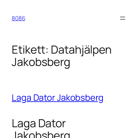
Hoppa
till
8086
innehåll
Etikett:
Datahjälpen
Jakobsberg
Laga Dator Jakobsberg
Laga Dator
Jakobsberg