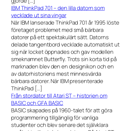
gjorde […]
IBM ThinkPad 701 – den lilla datorn som
vecklade ut sina vingar
När IBM lanserade ThinkPad 701 år 1995 löste
företaget problemet med små bärbara
datorer på ett spektakulärt sätt. Datorns
delade tangentbord vecklade automatiskt ut
sig när locket öppnades och gav modellen
smeknamnet Butterfly. Trots sin korta tid på
marknaden blev den en designikon och en
av datorhistoriens mest minnesvärda
bärbara datorer. När IBM presenterade
ThinkPad […]
Från stordator till Atari ST – historien om
BASIC och GFA BASIC
BASIC skapades på 1960-talet för att göra
programmering tillgänglig för vanliga
studenter och blev senare det självklara