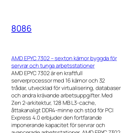
8086
AMD EPYC 7302 – sexton kärnor byggda för
servrar och tunga arbetsstationer
AMD EPYC 7302 är en kraftfull
serverprocessor med 16 kärnor och 32
trådar, utvecklad för virtualisering, databaser
och andra krävande arbetsuppgifter. Med
Zen 2-arkitektur, 128 MB L3-cache,
åttakanaligt DDR4-minne och stöd för PCI
Express 4.0 erbjuder den fortfarande
imponerande kapacitet för servrar och
avancerade arbetsstationer. AMD EPYC 7302