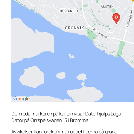
Den röda markören på kartan visar Datorhjälps Laga
Dator på Orrspelsvägen 13 i Bromma.
Avvikelser kan förekomma i öppettiderna på grund