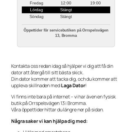
Fredag
12:00
19:00
Lördag
Stängt
Söndag
Stängt
Öppettider för servicebutiken på Orrspelsvägen
13, Bromma
Kontakta oss redan idag så hjälper vi dig att få din
dator att återgå till sitt bästa skick.
Din dator kommer att tacka dig, och du kommer att
uppleva skillnaden med
Laga Dator
!
Vi finns inte bara på internet – vi har även en fysisk
butik på Orrspelsvägen 13 i Bromma.
Våra öppettider hittar du längre ner på sidan.
Några saker vi kan hjälpa dig med: