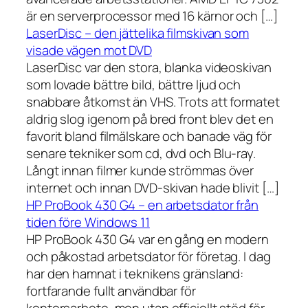
är en serverprocessor med 16 kärnor och […]
LaserDisc – den jättelika filmskivan som
visade vägen mot DVD
LaserDisc var den stora, blanka videoskivan
som lovade bättre bild, bättre ljud och
snabbare åtkomst än VHS. Trots att formatet
aldrig slog igenom på bred front blev det en
favorit bland filmälskare och banade väg för
senare tekniker som cd, dvd och Blu-ray.
Långt innan filmer kunde strömmas över
internet och innan DVD-skivan hade blivit […]
HP ProBook 430 G4 – en arbetsdator från
tiden före Windows 11
HP ProBook 430 G4 var en gång en modern
och påkostad arbetsdator för företag. I dag
har den hamnat i teknikens gränsland:
fortfarande fullt användbar för