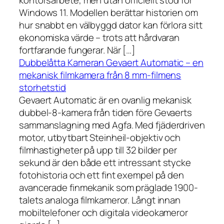
kontorsarbete, men utan officiellt stöd för
Windows 11. Modellen berättar historien om
hur snabbt en välbyggd dator kan förlora sitt
ekonomiska värde – trots att hårdvaran
fortfarande fungerar. När […]
Dubbelåtta Kameran Gevaert Automatic – en
mekanisk filmkamera från 8 mm-filmens
storhetstid
Gevaert Automatic är en ovanlig mekanisk
dubbel-8-kamera från tiden före Gevaerts
sammanslagning med Agfa. Med fjäderdriven
motor, utbytbart Steinheil-objektiv och
filmhastigheter på upp till 32 bilder per
sekund är den både ett intressant stycke
fotohistoria och ett fint exempel på den
avancerade finmekanik som präglade 1900-
talets analoga filmkameror. Långt innan
mobiltelefoner och digitala videokameror