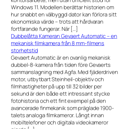
kontorsarbete, men utan officiellt stöd för
Windows 11. Modellen berättar historien om
hur snabbt en välbyggd dator kan förlora sitt
ekonomiska värde – trots att hårdvaran
fortfarande fungerar. När […]
Dubbelåtta Kameran Gevaert Automatic – en
mekanisk filmkamera från 8 mm-filmens
storhetstid
Gevaert Automatic är en ovanlig mekanisk
dubbel-8-kamera från tiden före Gevaerts
sammanslagning med Agfa. Med fjäderdriven
motor, utbytbart Steinheil-objektiv och
filmhastigheter på upp till 32 bilder per
sekund är den både ett intressant stycke
fotohistoria och ett fint exempel på den
avancerade finmekanik som präglade 1900-
talets analoga filmkameror. Långt innan
mobiltelefoner och digitala videokameror