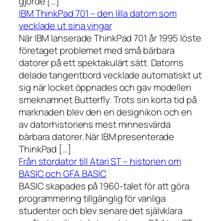
gjorde […]
IBM ThinkPad 701 – den lilla datorn som
vecklade ut sina vingar
När IBM lanserade ThinkPad 701 år 1995 löste
företaget problemet med små bärbara
datorer på ett spektakulärt sätt. Datorns
delade tangentbord vecklade automatiskt ut
sig när locket öppnades och gav modellen
smeknamnet Butterfly. Trots sin korta tid på
marknaden blev den en designikon och en
av datorhistoriens mest minnesvärda
bärbara datorer. När IBM presenterade
ThinkPad […]
Från stordator till Atari ST – historien om
BASIC och GFA BASIC
BASIC skapades på 1960-talet för att göra
programmering tillgänglig för vanliga
studenter och blev senare det självklara