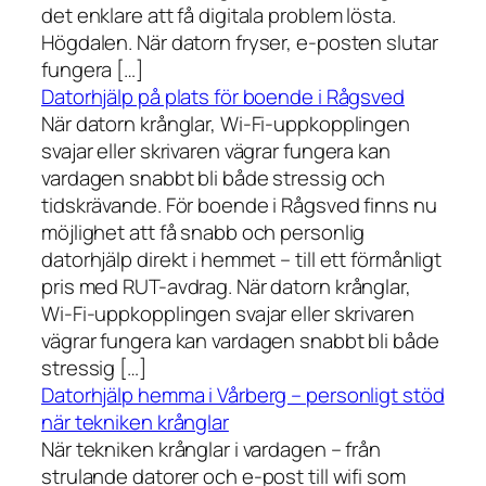
det enklare att få digitala problem lösta.
Högdalen. När datorn fryser, e-posten slutar
fungera […]
Datorhjälp på plats för boende i Rågsved
När datorn krånglar, Wi-Fi-uppkopplingen
svajar eller skrivaren vägrar fungera kan
vardagen snabbt bli både stressig och
tidskrävande. För boende i Rågsved finns nu
möjlighet att få snabb och personlig
datorhjälp direkt i hemmet – till ett förmånligt
pris med RUT-avdrag. När datorn krånglar,
Wi-Fi-uppkopplingen svajar eller skrivaren
vägrar fungera kan vardagen snabbt bli både
stressig […]
Datorhjälp hemma i Vårberg – personligt stöd
när tekniken krånglar
När tekniken krånglar i vardagen – från
strulande datorer och e-post till wifi som