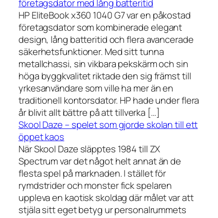
företagsdator med lång batteritid
HP EliteBook x360 1040 G7 var en påkostad
företagsdator som kombinerade elegant
design, lång batteritid och flera avancerade
säkerhetsfunktioner. Med sitt tunna
metallchassi, sin vikbara pekskärm och sin
höga byggkvalitet riktade den sig främst till
yrkesanvändare som ville ha mer än en
traditionell kontorsdator. HP hade under flera
år blivit allt bättre på att tillverka […]
Skool Daze – spelet som gjorde skolan till ett
öppet kaos
När Skool Daze släpptes 1984 till ZX
Spectrum var det något helt annat än de
flesta spel på marknaden. I stället för
rymdstrider och monster fick spelaren
uppleva en kaotisk skoldag där målet var att
stjäla sitt eget betyg ur personalrummets