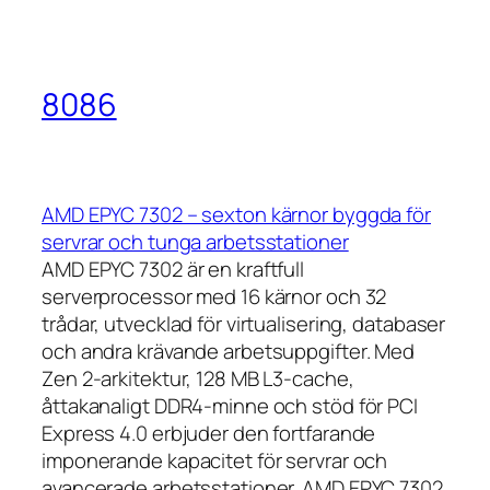
8086
AMD EPYC 7302 – sexton kärnor byggda för
servrar och tunga arbetsstationer
AMD EPYC 7302 är en kraftfull
serverprocessor med 16 kärnor och 32
trådar, utvecklad för virtualisering, databaser
och andra krävande arbetsuppgifter. Med
Zen 2-arkitektur, 128 MB L3-cache,
åttakanaligt DDR4-minne och stöd för PCI
Express 4.0 erbjuder den fortfarande
imponerande kapacitet för servrar och
avancerade arbetsstationer. AMD EPYC 7302