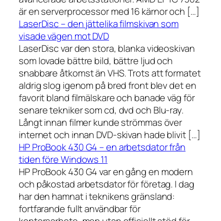
är en serverprocessor med 16 kärnor och […]
LaserDisc – den jättelika filmskivan som
visade vägen mot DVD
LaserDisc var den stora, blanka videoskivan
som lovade bättre bild, bättre ljud och
snabbare åtkomst än VHS. Trots att formatet
aldrig slog igenom på bred front blev det en
favorit bland filmälskare och banade väg för
senare tekniker som cd, dvd och Blu-ray.
Långt innan filmer kunde strömmas över
internet och innan DVD-skivan hade blivit […]
HP ProBook 430 G4 – en arbetsdator från
tiden före Windows 11
HP ProBook 430 G4 var en gång en modern
och påkostad arbetsdator för företag. I dag
har den hamnat i teknikens gränsland:
fortfarande fullt användbar för