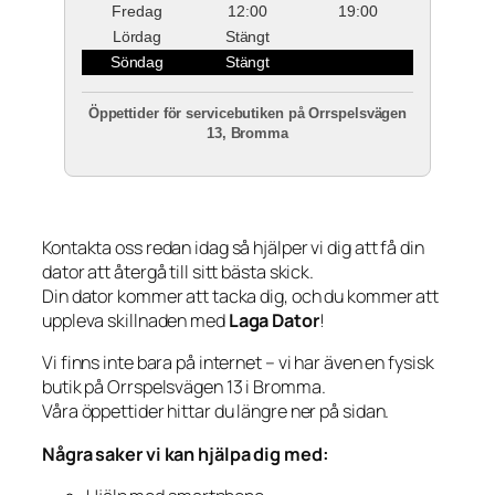
Fredag
12:00
19:00
Lördag
Stängt
Söndag
Stängt
Öppettider för servicebutiken på Orrspelsvägen
13, Bromma
Kontakta oss redan idag så hjälper vi dig att få din
dator att återgå till sitt bästa skick.
Din dator kommer att tacka dig, och du kommer att
uppleva skillnaden med
Laga Dator
!
Vi finns inte bara på internet – vi har även en fysisk
butik på Orrspelsvägen 13 i Bromma.
Våra öppettider hittar du längre ner på sidan.
Några saker vi kan hjälpa dig med: