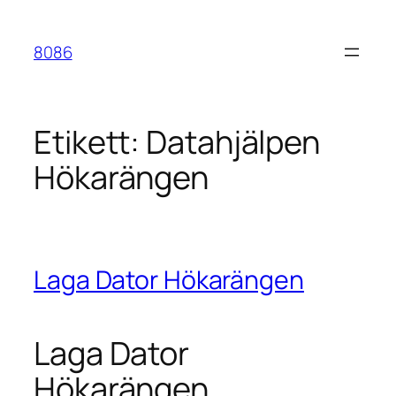
Hoppa
till
8086
innehåll
Etikett:
Datahjälpen
Hökarängen
Laga Dator Hökarängen
Laga Dator
Hökarängen