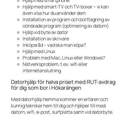
Hjälp med smartphone
Hjälp med smart-TV och TV-boxar – vi kan
även visa hur du använder dem
Installation av program och borttagning av
oönskade program (optimering av datorn)
Hjälp vid byte av dator
Installation av skrivare
Inköpsråd – vad ska man köpa?
Hjälp med Linux
Problem med Mac, Linux eller Windows?
Nätverksproblem, t.ex. wifi eller
internetanslutning
Datorhjälp för halva priset med RUT-avdrag
för dig som bor i Hökarängen
Med datorhjälp hemma kommer en erfaren och
kunnig tekniker hem till dig och hjälper till med:
datorn, wifi, e-post, surfplatta samt vid datorbyte.