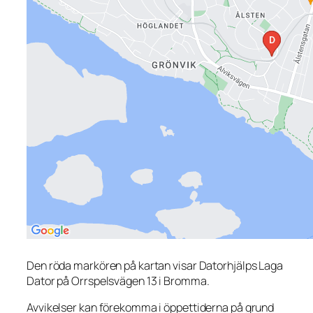
Den röda markören på kartan visar Datorhjälps Laga
Dator på Orrspelsvägen 13 i Bromma.
Avvikelser kan förekomma i öppettiderna på grund