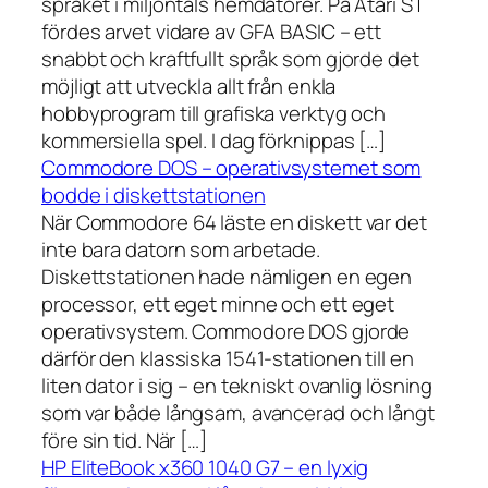
språket i miljontals hemdatorer. På Atari ST
fördes arvet vidare av GFA BASIC – ett
snabbt och kraftfullt språk som gjorde det
möjligt att utveckla allt från enkla
hobbyprogram till grafiska verktyg och
kommersiella spel. I dag förknippas […]
Commodore DOS – operativsystemet som
bodde i diskettstationen
När Commodore 64 läste en diskett var det
inte bara datorn som arbetade.
Diskettstationen hade nämligen en egen
processor, ett eget minne och ett eget
operativsystem. Commodore DOS gjorde
därför den klassiska 1541-stationen till en
liten dator i sig – en tekniskt ovanlig lösning
som var både långsam, avancerad och långt
före sin tid. När […]
HP EliteBook x360 1040 G7 – en lyxig