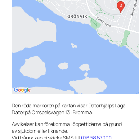
Den röda markören på kartan visar Datorhjälps Laga
Dator på Orrspelsvägen 13 i Bromma.
Avvikelser kan förekomma i öppettiderna på grund
av sjukdom eller liknande.
Vid frågor kan ni skicka SMS till
076 58 67000
.