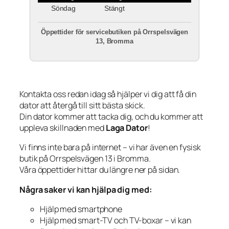
Söndag
Stängt
Öppettider för servicebutiken på Orrspelsvägen
13, Bromma
Kontakta oss redan idag så hjälper vi dig att få din
dator att återgå till sitt bästa skick.
Din dator kommer att tacka dig, och du kommer att
uppleva skillnaden med
Laga Dator
!
Vi finns inte bara på internet – vi har även en fysisk
butik på Orrspelsvägen 13 i Bromma.
Våra öppettider hittar du längre ner på sidan.
Några saker vi kan hjälpa dig med:
Hjälp med smartphone
Hjälp med smart-TV och TV-boxar – vi kan