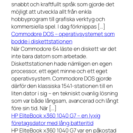
snabbt och kraftfullt språk som gjorde det
möjligt att utveckla allt från enkla
hobbyprogram till grafiska verktyg och
kommersiella spel. I dag förknippas […]
Commodore DOS – operativsystemet som
bodde i diskettstationen
När Commodore 64 läste en diskett var det
inte bara datorn som arbetade.
Diskettstationen hade nämligen en egen
processor, ett eget minne och ett eget
operativsystem. Commodore DOS gjorde
därför den klassiska 1541-stationen till en
liten dator i sig – en tekniskt ovanlig lösning
som var både långsam, avancerad och långt
före sin tid. När […]
HP EliteBook x360 1040 G7 – en lyxig
företagsdator med lång batteritid
HP EliteBook x360 1040 G7 var en påkostad