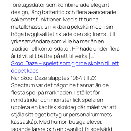
företagsdator som kombinerade elegant
design, lång batteritid och flera avancerade
säkerhetsfunktioner. Med sitt tunna
metallchassi, sin vikbara pekskärm och sin
höga byggkvalitet riktade den sig främst till
yrkesanvändare som ville ha mer än en
traditionell kontorsdator. HP hade under flera
år blivit allt bättre på att tillverka […]
Skool Daze – spelet som gjorde skolan till ett
öppet kaos
När Skool Daze släpptes 1984 till ZX
Spectrum var det något helt annat än de
flesta spel på marknaden. I stället för
rymdstrider och monster fick spelaren
uppleva en kaotisk skoldag där målet var att
stjäla sitt eget betyg ur personalrummets
kassaskåp. Med humor, busiga elever,
jagande lärare och en ovanligt fri spelvärld