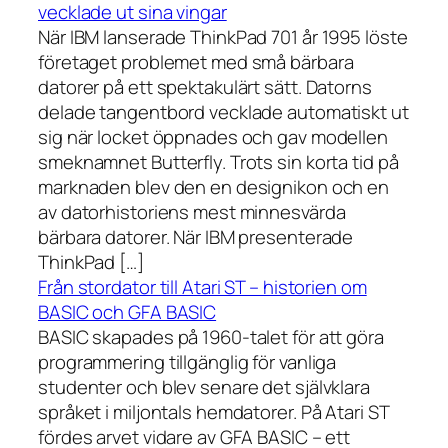
vecklade ut sina vingar
När IBM lanserade ThinkPad 701 år 1995 löste
företaget problemet med små bärbara
datorer på ett spektakulärt sätt. Datorns
delade tangentbord vecklade automatiskt ut
sig när locket öppnades och gav modellen
smeknamnet Butterfly. Trots sin korta tid på
marknaden blev den en designikon och en
av datorhistoriens mest minnesvärda
bärbara datorer. När IBM presenterade
ThinkPad […]
Från stordator till Atari ST – historien om
BASIC och GFA BASIC
BASIC skapades på 1960-talet för att göra
programmering tillgänglig för vanliga
studenter och blev senare det självklara
språket i miljontals hemdatorer. På Atari ST
fördes arvet vidare av GFA BASIC – ett