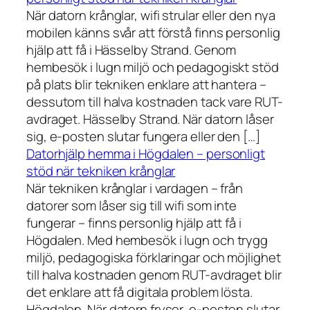
När datorn krånglar, wifi strular eller den nya
mobilen känns svår att förstå finns personlig
hjälp att få i Hässelby Strand. Genom
hembesök i lugn miljö och pedagogiskt stöd
på plats blir tekniken enklare att hantera –
dessutom till halva kostnaden tack vare RUT-
avdraget. Hässelby Strand. När datorn låser
sig, e-posten slutar fungera eller den […]
Datorhjälp hemma i Högdalen – personligt
stöd när tekniken krånglar
När tekniken krånglar i vardagen – från
datorer som låser sig till wifi som inte
fungerar – finns personlig hjälp att få i
Högdalen. Med hembesök i lugn och trygg
miljö, pedagogiska förklaringar och möjlighet
till halva kostnaden genom RUT-avdraget blir
det enklare att få digitala problem lösta.
Högdalen. När datorn fryser, e-posten slutar