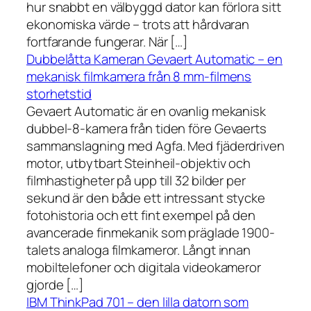
hur snabbt en välbyggd dator kan förlora sitt
ekonomiska värde – trots att hårdvaran
fortfarande fungerar. När […]
Dubbelåtta Kameran Gevaert Automatic – en
mekanisk filmkamera från 8 mm-filmens
storhetstid
Gevaert Automatic är en ovanlig mekanisk
dubbel-8-kamera från tiden före Gevaerts
sammanslagning med Agfa. Med fjäderdriven
motor, utbytbart Steinheil-objektiv och
filmhastigheter på upp till 32 bilder per
sekund är den både ett intressant stycke
fotohistoria och ett fint exempel på den
avancerade finmekanik som präglade 1900-
talets analoga filmkameror. Långt innan
mobiltelefoner och digitala videokameror
gjorde […]
IBM ThinkPad 701 – den lilla datorn som