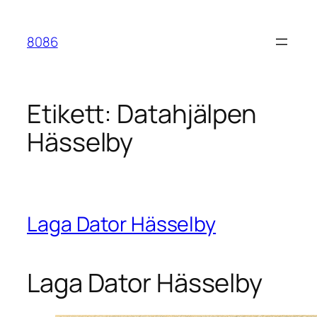
Hoppa
till
8086
innehåll
Etikett:
Datahjälpen
Hässelby
Laga Dator Hässelby
Laga Dator Hässelby