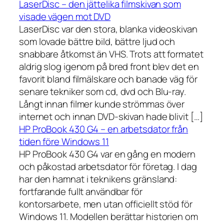
LaserDisc – den jättelika filmskivan som
visade vägen mot DVD
LaserDisc var den stora, blanka videoskivan
som lovade bättre bild, bättre ljud och
snabbare åtkomst än VHS. Trots att formatet
aldrig slog igenom på bred front blev det en
favorit bland filmälskare och banade väg för
senare tekniker som cd, dvd och Blu-ray.
Långt innan filmer kunde strömmas över
internet och innan DVD-skivan hade blivit […]
HP ProBook 430 G4 – en arbetsdator från
tiden före Windows 11
HP ProBook 430 G4 var en gång en modern
och påkostad arbetsdator för företag. I dag
har den hamnat i teknikens gränsland:
fortfarande fullt användbar för
kontorsarbete, men utan officiellt stöd för
Windows 11. Modellen berättar historien om