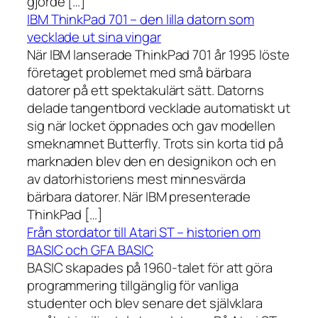
gjorde […]
IBM ThinkPad 701 – den lilla datorn som
vecklade ut sina vingar
När IBM lanserade ThinkPad 701 år 1995 löste
företaget problemet med små bärbara
datorer på ett spektakulärt sätt. Datorns
delade tangentbord vecklade automatiskt ut
sig när locket öppnades och gav modellen
smeknamnet Butterfly. Trots sin korta tid på
marknaden blev den en designikon och en
av datorhistoriens mest minnesvärda
bärbara datorer. När IBM presenterade
ThinkPad […]
Från stordator till Atari ST – historien om
BASIC och GFA BASIC
BASIC skapades på 1960-talet för att göra
programmering tillgänglig för vanliga
studenter och blev senare det självklara