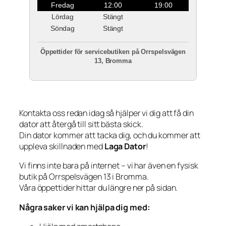
Fredag
12:00
19:00
Lördag
Stängt
Söndag
Stängt
Öppettider för servicebutiken på Orrspelsvägen
13, Bromma
Kontakta oss redan idag så hjälper vi dig att få din
dator att återgå till sitt bästa skick.
Din dator kommer att tacka dig, och du kommer att
uppleva skillnaden med
Laga Dator
!
Vi finns inte bara på internet – vi har även en fysisk
butik på Orrspelsvägen 13 i Bromma.
Våra öppettider hittar du längre ner på sidan.
Några saker vi kan hjälpa dig med: