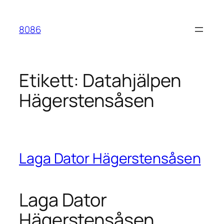
Hoppa
till
8086
innehåll
Etikett:
Datahjälpen
Hägerstensåsen
Laga Dator Hägerstensåsen
Laga Dator
Hägerstensåsen