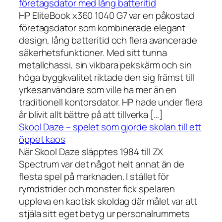
företagsdator med lång batteritid
HP EliteBook x360 1040 G7 var en påkostad
företagsdator som kombinerade elegant
design, lång batteritid och flera avancerade
säkerhetsfunktioner. Med sitt tunna
metallchassi, sin vikbara pekskärm och sin
höga byggkvalitet riktade den sig främst till
yrkesanvändare som ville ha mer än en
traditionell kontorsdator. HP hade under flera
år blivit allt bättre på att tillverka […]
Skool Daze – spelet som gjorde skolan till ett
öppet kaos
När Skool Daze släpptes 1984 till ZX
Spectrum var det något helt annat än de
flesta spel på marknaden. I stället för
rymdstrider och monster fick spelaren
uppleva en kaotisk skoldag där målet var att
stjäla sitt eget betyg ur personalrummets