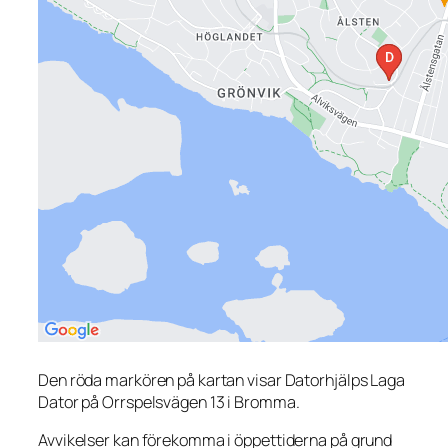
Den röda markören på kartan visar Datorhjälps Laga
Dator på Orrspelsvägen 13 i Bromma.
Avvikelser kan förekomma i öppettiderna på grund