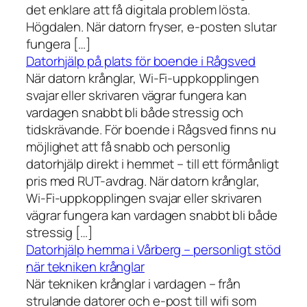
det enklare att få digitala problem lösta.
Högdalen. När datorn fryser, e-posten slutar
fungera […]
Datorhjälp på plats för boende i Rågsved
När datorn krånglar, Wi-Fi-uppkopplingen
svajar eller skrivaren vägrar fungera kan
vardagen snabbt bli både stressig och
tidskrävande. För boende i Rågsved finns nu
möjlighet att få snabb och personlig
datorhjälp direkt i hemmet – till ett förmånligt
pris med RUT-avdrag. När datorn krånglar,
Wi-Fi-uppkopplingen svajar eller skrivaren
vägrar fungera kan vardagen snabbt bli både
stressig […]
Datorhjälp hemma i Vårberg – personligt stöd
när tekniken krånglar
När tekniken krånglar i vardagen – från
strulande datorer och e-post till wifi som