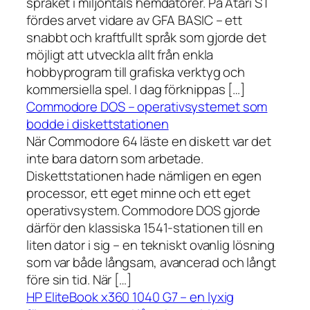
språket i miljontals hemdatorer. På Atari ST
fördes arvet vidare av GFA BASIC – ett
snabbt och kraftfullt språk som gjorde det
möjligt att utveckla allt från enkla
hobbyprogram till grafiska verktyg och
kommersiella spel. I dag förknippas […]
Commodore DOS – operativsystemet som
bodde i diskettstationen
När Commodore 64 läste en diskett var det
inte bara datorn som arbetade.
Diskettstationen hade nämligen en egen
processor, ett eget minne och ett eget
operativsystem. Commodore DOS gjorde
därför den klassiska 1541-stationen till en
liten dator i sig – en tekniskt ovanlig lösning
som var både långsam, avancerad och långt
före sin tid. När […]
HP EliteBook x360 1040 G7 – en lyxig