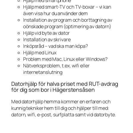
Hjälp med smartphone
Hjälp med smart-TV och TV-boxar – vi kan
även visa hur du använder dem
Installation av program och borttagning av
oönskade program (optimering av datorn)
Hjälp vid byte av dator
Installation av skrivare
Inköpsråd – vad ska man köpa?
Hjälp med Linux
Problem med Mac, Linux eller Windows?
Nätverksproblem, t.ex. wifi eller
internetanslutning
Datorhjälp för halva priset med RUT-avdrag
för dig som bor i Hägerstensåsen
Med datorhjälp hemma kommer en erfaren och
kunnig tekniker hem till dig och hjälper till med:
datorn, wifi, e-post, surfplatta samt vid datorbyte.