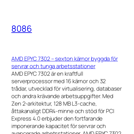
8086
AMD EPYC 7302 – sexton kärnor byggda för
servrar och tunga arbetsstationer
AMD EPYC 7302 är en kraftfull
serverprocessor med 16 kärnor och 32
trådar, utvecklad för virtualisering, databaser
och andra krävande arbetsuppgifter. Med
Zen 2-arkitektur, 128 MB L3-cache,
åttakanaligt DDR4-minne och stöd för PCI
Express 4.0 erbjuder den fortfarande
imponerande kapacitet för servrar och
avancerade arbetsstationer. AMD EPYC 7302