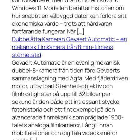
kontorsarbete, men utan officiellt stöd för
Windows 11. Modellen berättar historien om
hur snabbt en välbyggd dator kan förlora sitt
ekonomiska värde – trots att hårdvaran
fortfarande fungerar. När […]
Dubbelåtta Kameran Gevaert Automatic – en
mekanisk filmkamera från 8 mm-filmens
storhetstid
Gevaert Automatic är en ovanlig mekanisk
dubbel-8-kamera från tiden före Gevaerts
sammanslagning med Agfa. Med fjäderdriven
motor, utbytbart Steinheil-objektiv och
filmhastigheter på upp till 32 bilder per
sekund är den både ett intressant stycke
fotohistoria och ett fint exempel på den
avancerade finmekanik som präglade 1900-
talets analoga filmkameror. Långt innan
mobiltelefoner och digitala videokameror