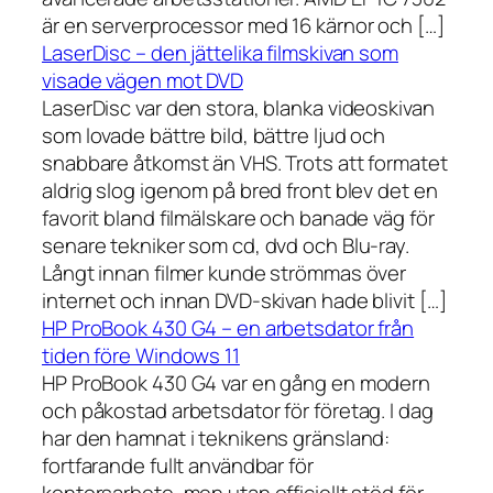
är en serverprocessor med 16 kärnor och […]
LaserDisc – den jättelika filmskivan som
visade vägen mot DVD
LaserDisc var den stora, blanka videoskivan
som lovade bättre bild, bättre ljud och
snabbare åtkomst än VHS. Trots att formatet
aldrig slog igenom på bred front blev det en
favorit bland filmälskare och banade väg för
senare tekniker som cd, dvd och Blu-ray.
Långt innan filmer kunde strömmas över
internet och innan DVD-skivan hade blivit […]
HP ProBook 430 G4 – en arbetsdator från
tiden före Windows 11
HP ProBook 430 G4 var en gång en modern
och påkostad arbetsdator för företag. I dag
har den hamnat i teknikens gränsland:
fortfarande fullt användbar för