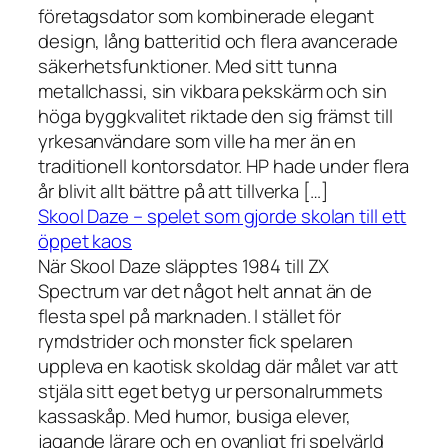
företagsdator som kombinerade elegant
design, lång batteritid och flera avancerade
säkerhetsfunktioner. Med sitt tunna
metallchassi, sin vikbara pekskärm och sin
höga byggkvalitet riktade den sig främst till
yrkesanvändare som ville ha mer än en
traditionell kontorsdator. HP hade under flera
år blivit allt bättre på att tillverka […]
Skool Daze – spelet som gjorde skolan till ett
öppet kaos
När Skool Daze släpptes 1984 till ZX
Spectrum var det något helt annat än de
flesta spel på marknaden. I stället för
rymdstrider och monster fick spelaren
uppleva en kaotisk skoldag där målet var att
stjäla sitt eget betyg ur personalrummets
kassaskåp. Med humor, busiga elever,
jagande lärare och en ovanligt fri spelvärld