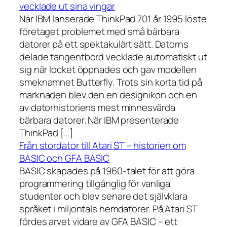
vecklade ut sina vingar
När IBM lanserade ThinkPad 701 år 1995 löste
företaget problemet med små bärbara
datorer på ett spektakulärt sätt. Datorns
delade tangentbord vecklade automatiskt ut
sig när locket öppnades och gav modellen
smeknamnet Butterfly. Trots sin korta tid på
marknaden blev den en designikon och en
av datorhistoriens mest minnesvärda
bärbara datorer. När IBM presenterade
ThinkPad […]
Från stordator till Atari ST – historien om
BASIC och GFA BASIC
BASIC skapades på 1960-talet för att göra
programmering tillgänglig för vanliga
studenter och blev senare det självklara
språket i miljontals hemdatorer. På Atari ST
fördes arvet vidare av GFA BASIC – ett