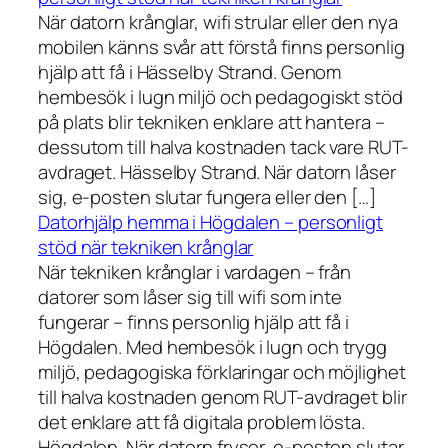
När datorn krånglar, wifi strular eller den nya
mobilen känns svår att förstå finns personlig
hjälp att få i Hässelby Strand. Genom
hembesök i lugn miljö och pedagogiskt stöd
på plats blir tekniken enklare att hantera –
dessutom till halva kostnaden tack vare RUT-
avdraget. Hässelby Strand. När datorn låser
sig, e-posten slutar fungera eller den […]
Datorhjälp hemma i Högdalen – personligt
stöd när tekniken krånglar
När tekniken krånglar i vardagen – från
datorer som låser sig till wifi som inte
fungerar – finns personlig hjälp att få i
Högdalen. Med hembesök i lugn och trygg
miljö, pedagogiska förklaringar och möjlighet
till halva kostnaden genom RUT-avdraget blir
det enklare att få digitala problem lösta.
Högdalen. När datorn fryser, e-posten slutar