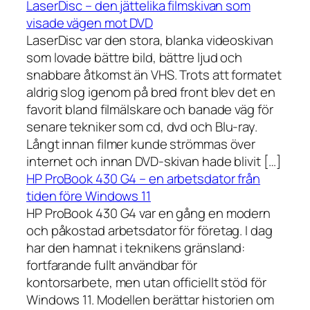
LaserDisc – den jättelika filmskivan som
visade vägen mot DVD
LaserDisc var den stora, blanka videoskivan
som lovade bättre bild, bättre ljud och
snabbare åtkomst än VHS. Trots att formatet
aldrig slog igenom på bred front blev det en
favorit bland filmälskare och banade väg för
senare tekniker som cd, dvd och Blu-ray.
Långt innan filmer kunde strömmas över
internet och innan DVD-skivan hade blivit […]
HP ProBook 430 G4 – en arbetsdator från
tiden före Windows 11
HP ProBook 430 G4 var en gång en modern
och påkostad arbetsdator för företag. I dag
har den hamnat i teknikens gränsland:
fortfarande fullt användbar för
kontorsarbete, men utan officiellt stöd för
Windows 11. Modellen berättar historien om