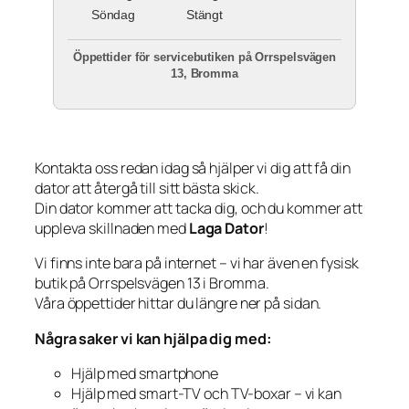
Söndag
Stängt
Öppettider för servicebutiken på Orrspelsvägen
13, Bromma
Kontakta oss redan idag så hjälper vi dig att få din
dator att återgå till sitt bästa skick.
Din dator kommer att tacka dig, och du kommer att
uppleva skillnaden med
Laga Dator
!
Vi finns inte bara på internet – vi har även en fysisk
butik på Orrspelsvägen 13 i Bromma.
Våra öppettider hittar du längre ner på sidan.
Några saker vi kan hjälpa dig med:
Hjälp med smartphone
Hjälp med smart-TV och TV-boxar – vi kan