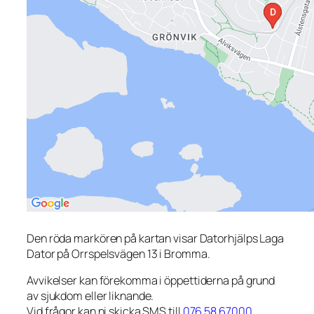
Den röda markören på kartan visar Datorhjälps Laga
Dator på Orrspelsvägen 13 i Bromma.
Avvikelser kan förekomma i öppettiderna på grund
av sjukdom eller liknande.
Vid frågor kan ni skicka SMS till
076 58 67000
.