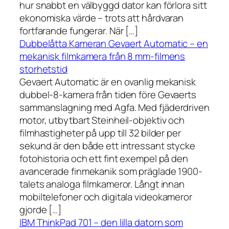
hur snabbt en välbyggd dator kan förlora sitt
ekonomiska värde – trots att hårdvaran
fortfarande fungerar. När […]
Dubbelåtta Kameran Gevaert Automatic – en
mekanisk filmkamera från 8 mm-filmens
storhetstid
Gevaert Automatic är en ovanlig mekanisk
dubbel-8-kamera från tiden före Gevaerts
sammanslagning med Agfa. Med fjäderdriven
motor, utbytbart Steinheil-objektiv och
filmhastigheter på upp till 32 bilder per
sekund är den både ett intressant stycke
fotohistoria och ett fint exempel på den
avancerade finmekanik som präglade 1900-
talets analoga filmkameror. Långt innan
mobiltelefoner och digitala videokameror
gjorde […]
IBM ThinkPad 701 – den lilla datorn som