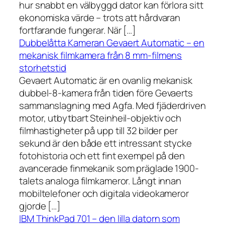
hur snabbt en välbyggd dator kan förlora sitt
ekonomiska värde – trots att hårdvaran
fortfarande fungerar. När […]
Dubbelåtta Kameran Gevaert Automatic – en
mekanisk filmkamera från 8 mm-filmens
storhetstid
Gevaert Automatic är en ovanlig mekanisk
dubbel-8-kamera från tiden före Gevaerts
sammanslagning med Agfa. Med fjäderdriven
motor, utbytbart Steinheil-objektiv och
filmhastigheter på upp till 32 bilder per
sekund är den både ett intressant stycke
fotohistoria och ett fint exempel på den
avancerade finmekanik som präglade 1900-
talets analoga filmkameror. Långt innan
mobiltelefoner och digitala videokameror
gjorde […]
IBM ThinkPad 701 – den lilla datorn som