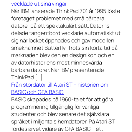
vecklade ut sina vingar
När IBM lanserade ThinkPad 701 år 1995 löste
företaget problemet med små bärbara
datorer på ett spektakulärt sätt. Datorns
delade tangentbord vecklade automatiskt ut
sig när locket öppnades och gav modellen
smeknamnet Butterfly. Trots sin korta tid på
marknaden blev den en designikon och en
av datorhistoriens mest minnesvärda
bärbara datorer. När IBM presenterade
ThinkPad […]
Från stordator till Atari ST – historien om
BASIC och GFA BASIC
BASIC skapades på 1960-talet för att göra
programmering tillgänglig för vanliga
studenter och blev senare det självklara
språket i miljontals hemdatorer. På Atari ST
fördes arvet vidare av GFA BASIC – ett