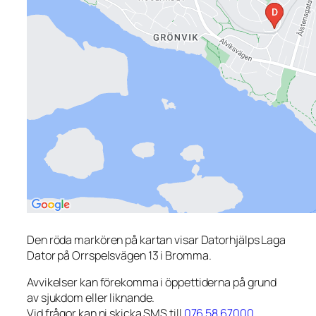
Den röda markören på kartan visar Datorhjälps Laga
Dator på Orrspelsvägen 13 i Bromma.
Avvikelser kan förekomma i öppettiderna på grund
av sjukdom eller liknande.
Vid frågor kan ni skicka SMS till
076 58 67000
.