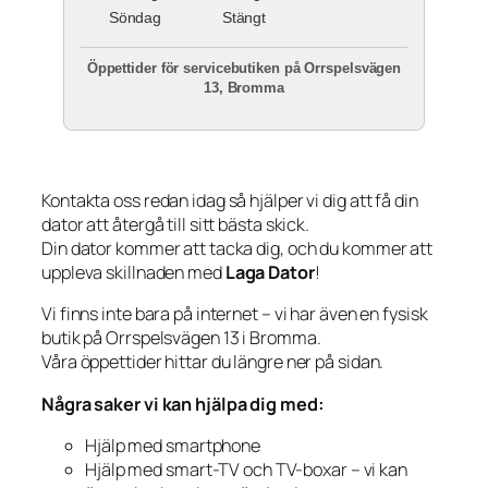
Söndag
Stängt
Öppettider för servicebutiken på Orrspelsvägen
13, Bromma
Kontakta oss redan idag så hjälper vi dig att få din
dator att återgå till sitt bästa skick.
Din dator kommer att tacka dig, och du kommer att
uppleva skillnaden med
Laga Dator
!
Vi finns inte bara på internet – vi har även en fysisk
butik på Orrspelsvägen 13 i Bromma.
Våra öppettider hittar du längre ner på sidan.
Några saker vi kan hjälpa dig med:
Hjälp med smartphone
Hjälp med smart-TV och TV-boxar – vi kan