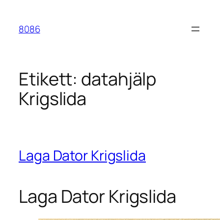
Hoppa
till
8086
innehåll
Etikett:
datahjälp
Krigslida
Laga Dator Krigslida
Laga Dator Krigslida