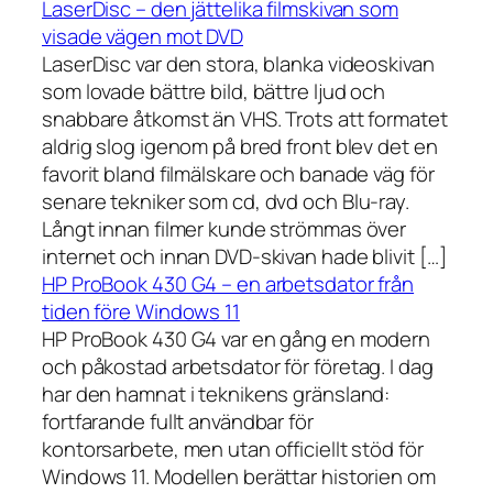
LaserDisc – den jättelika filmskivan som
visade vägen mot DVD
LaserDisc var den stora, blanka videoskivan
som lovade bättre bild, bättre ljud och
snabbare åtkomst än VHS. Trots att formatet
aldrig slog igenom på bred front blev det en
favorit bland filmälskare och banade väg för
senare tekniker som cd, dvd och Blu-ray.
Långt innan filmer kunde strömmas över
internet och innan DVD-skivan hade blivit […]
HP ProBook 430 G4 – en arbetsdator från
tiden före Windows 11
HP ProBook 430 G4 var en gång en modern
och påkostad arbetsdator för företag. I dag
har den hamnat i teknikens gränsland:
fortfarande fullt användbar för
kontorsarbete, men utan officiellt stöd för
Windows 11. Modellen berättar historien om