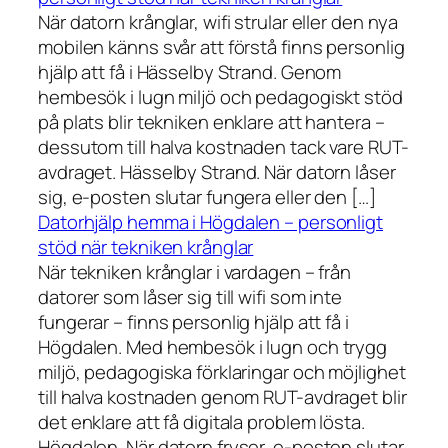
När datorn krånglar, wifi strular eller den nya
mobilen känns svår att förstå finns personlig
hjälp att få i Hässelby Strand. Genom
hembesök i lugn miljö och pedagogiskt stöd
på plats blir tekniken enklare att hantera –
dessutom till halva kostnaden tack vare RUT-
avdraget. Hässelby Strand. När datorn låser
sig, e-posten slutar fungera eller den […]
Datorhjälp hemma i Högdalen – personligt
stöd när tekniken krånglar
När tekniken krånglar i vardagen – från
datorer som låser sig till wifi som inte
fungerar – finns personlig hjälp att få i
Högdalen. Med hembesök i lugn och trygg
miljö, pedagogiska förklaringar och möjlighet
till halva kostnaden genom RUT-avdraget blir
det enklare att få digitala problem lösta.
Högdalen. När datorn fryser, e-posten slutar