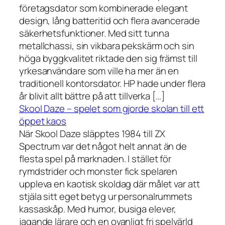
företagsdator som kombinerade elegant
design, lång batteritid och flera avancerade
säkerhetsfunktioner. Med sitt tunna
metallchassi, sin vikbara pekskärm och sin
höga byggkvalitet riktade den sig främst till
yrkesanvändare som ville ha mer än en
traditionell kontorsdator. HP hade under flera
år blivit allt bättre på att tillverka […]
Skool Daze – spelet som gjorde skolan till ett
öppet kaos
När Skool Daze släpptes 1984 till ZX
Spectrum var det något helt annat än de
flesta spel på marknaden. I stället för
rymdstrider och monster fick spelaren
uppleva en kaotisk skoldag där målet var att
stjäla sitt eget betyg ur personalrummets
kassaskåp. Med humor, busiga elever,
jagande lärare och en ovanligt fri spelvärld