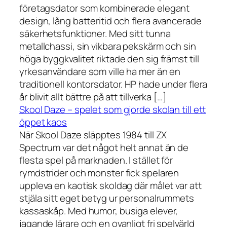
företagsdator som kombinerade elegant
design, lång batteritid och flera avancerade
säkerhetsfunktioner. Med sitt tunna
metallchassi, sin vikbara pekskärm och sin
höga byggkvalitet riktade den sig främst till
yrkesanvändare som ville ha mer än en
traditionell kontorsdator. HP hade under flera
år blivit allt bättre på att tillverka […]
Skool Daze – spelet som gjorde skolan till ett
öppet kaos
När Skool Daze släpptes 1984 till ZX
Spectrum var det något helt annat än de
flesta spel på marknaden. I stället för
rymdstrider och monster fick spelaren
uppleva en kaotisk skoldag där målet var att
stjäla sitt eget betyg ur personalrummets
kassaskåp. Med humor, busiga elever,
jagande lärare och en ovanligt fri spelvärld