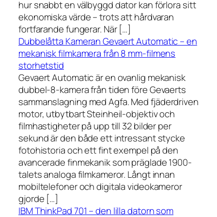
hur snabbt en välbyggd dator kan förlora sitt
ekonomiska värde – trots att hårdvaran
fortfarande fungerar. När […]
Dubbelåtta Kameran Gevaert Automatic – en
mekanisk filmkamera från 8 mm-filmens
storhetstid
Gevaert Automatic är en ovanlig mekanisk
dubbel-8-kamera från tiden före Gevaerts
sammanslagning med Agfa. Med fjäderdriven
motor, utbytbart Steinheil-objektiv och
filmhastigheter på upp till 32 bilder per
sekund är den både ett intressant stycke
fotohistoria och ett fint exempel på den
avancerade finmekanik som präglade 1900-
talets analoga filmkameror. Långt innan
mobiltelefoner och digitala videokameror
gjorde […]
IBM ThinkPad 701 – den lilla datorn som