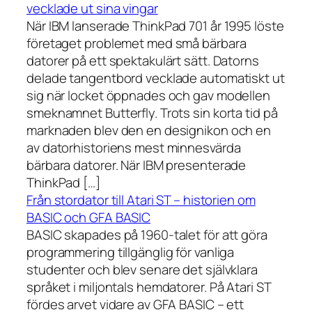
vecklade ut sina vingar
När IBM lanserade ThinkPad 701 år 1995 löste
företaget problemet med små bärbara
datorer på ett spektakulärt sätt. Datorns
delade tangentbord vecklade automatiskt ut
sig när locket öppnades och gav modellen
smeknamnet Butterfly. Trots sin korta tid på
marknaden blev den en designikon och en
av datorhistoriens mest minnesvärda
bärbara datorer. När IBM presenterade
ThinkPad […]
Från stordator till Atari ST – historien om
BASIC och GFA BASIC
BASIC skapades på 1960-talet för att göra
programmering tillgänglig för vanliga
studenter och blev senare det självklara
språket i miljontals hemdatorer. På Atari ST
fördes arvet vidare av GFA BASIC – ett