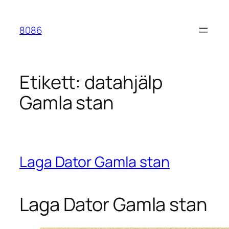
Hoppa
till
8086
innehåll
Etikett:
datahjälp
Gamla stan
Laga Dator Gamla stan
Laga Dator Gamla stan