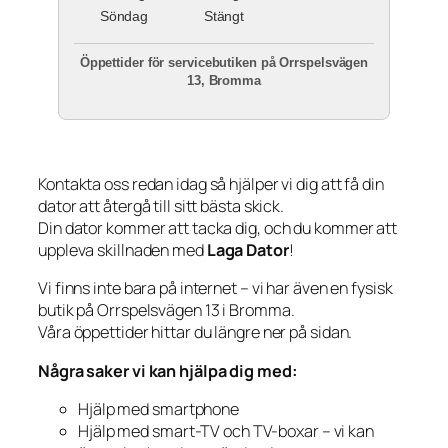
Söndag
Stängt
Öppettider för servicebutiken på Orrspelsvägen
13, Bromma
Kontakta oss redan idag så hjälper vi dig att få din
dator att återgå till sitt bästa skick.
Din dator kommer att tacka dig, och du kommer att
uppleva skillnaden med
Laga Dator
!
Vi finns inte bara på internet – vi har även en fysisk
butik på Orrspelsvägen 13 i Bromma.
Våra öppettider hittar du längre ner på sidan.
Några saker vi kan hjälpa dig med:
Hjälp med smartphone
Hjälp med smart-TV och TV-boxar – vi kan