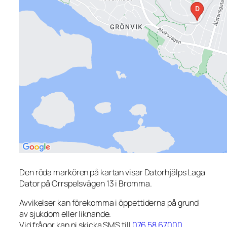
Den röda markören på kartan visar Datorhjälps Laga
Dator på Orrspelsvägen 13 i Bromma.
Avvikelser kan förekomma i öppettiderna på grund
av sjukdom eller liknande.
Vid frågor kan ni skicka SMS till
076 58 67000
.