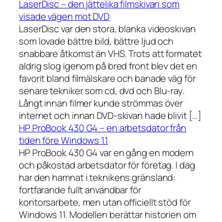
LaserDisc – den jättelika filmskivan som
visade vägen mot DVD
LaserDisc var den stora, blanka videoskivan
som lovade bättre bild, bättre ljud och
snabbare åtkomst än VHS. Trots att formatet
aldrig slog igenom på bred front blev det en
favorit bland filmälskare och banade väg för
senare tekniker som cd, dvd och Blu-ray.
Långt innan filmer kunde strömmas över
internet och innan DVD-skivan hade blivit […]
HP ProBook 430 G4 – en arbetsdator från
tiden före Windows 11
HP ProBook 430 G4 var en gång en modern
och påkostad arbetsdator för företag. I dag
har den hamnat i teknikens gränsland:
fortfarande fullt användbar för
kontorsarbete, men utan officiellt stöd för
Windows 11. Modellen berättar historien om