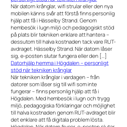
När datorn krånglar, wifi strular eller den nya
mobilen känns svår att förstå finns personlig
hjälp att få i Hässelby Strand. Genom
hembesök i lugn miljö och pedagogiskt stöd
på plats blir tekniken enklare att hantera –
dessutom till halva kostnaden tack vare RUT-
avdraget. Hässelby Strand. När datorn låser
sig, e-posten slutar fungera eller den […]
Datorhjälp hemma i Högdalen – personligt
stöd när tekniken krånglar
När tekniken krånglar i vardagen – från
datorer som låser sig till wifi som inte
fungerar – finns personlig hjälp att få i
Högdalen. Med hembesök i lugn och trygg
miljö, pedagogiska förklaringar och möjlighet
till halva kostnaden genom RUT-avdraget blir
det enklare att få digitala problem lösta.
Högdalen. När datorn fryser, e-posten slutar