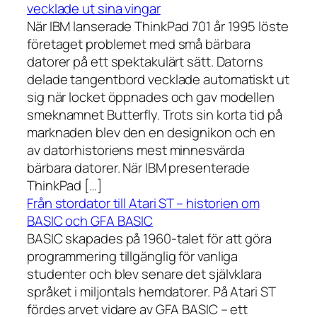
vecklade ut sina vingar
När IBM lanserade ThinkPad 701 år 1995 löste
företaget problemet med små bärbara
datorer på ett spektakulärt sätt. Datorns
delade tangentbord vecklade automatiskt ut
sig när locket öppnades och gav modellen
smeknamnet Butterfly. Trots sin korta tid på
marknaden blev den en designikon och en
av datorhistoriens mest minnesvärda
bärbara datorer. När IBM presenterade
ThinkPad […]
Från stordator till Atari ST – historien om
BASIC och GFA BASIC
BASIC skapades på 1960-talet för att göra
programmering tillgänglig för vanliga
studenter och blev senare det självklara
språket i miljontals hemdatorer. På Atari ST
fördes arvet vidare av GFA BASIC – ett