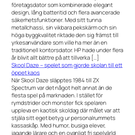
företagsdator som kombinerade elegant
design, lång batteritid och flera avancerade
säkerhetsfunktioner. Med sitt tunna
metallchassi, sin vikbara pekskärm och sin
höga byggkvalitet riktade den sig främst till
yrkesanvändare som ville ha mer än en
traditionell kontorsdator. HP hade under flera
år blivit allt bättre på att tillverka […]
Skool Daze – spelet som gjorde skolan till ett
öppet kaos
När Skool Daze släpptes 1984 till ZX
Spectrum var det något helt annat än de
flesta spel på marknaden. I stället för
rymdstrider och monster fick spelaren
uppleva en kaotisk skoldag där målet var att
stjäla sitt eget betyg ur personalrummets
kassaskåp. Med humor, busiga elever,
jagande lärare och en ovanligt fri spelvärld