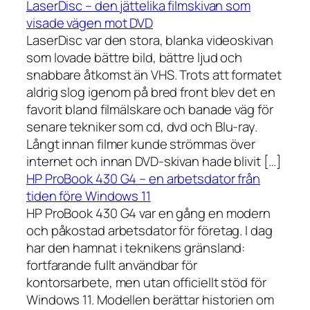
LaserDisc – den jättelika filmskivan som
visade vägen mot DVD
LaserDisc var den stora, blanka videoskivan
som lovade bättre bild, bättre ljud och
snabbare åtkomst än VHS. Trots att formatet
aldrig slog igenom på bred front blev det en
favorit bland filmälskare och banade väg för
senare tekniker som cd, dvd och Blu-ray.
Långt innan filmer kunde strömmas över
internet och innan DVD-skivan hade blivit […]
HP ProBook 430 G4 – en arbetsdator från
tiden före Windows 11
HP ProBook 430 G4 var en gång en modern
och påkostad arbetsdator för företag. I dag
har den hamnat i teknikens gränsland:
fortfarande fullt användbar för
kontorsarbete, men utan officiellt stöd för
Windows 11. Modellen berättar historien om