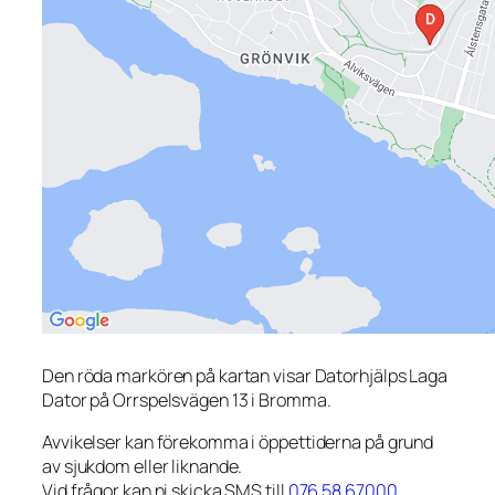
Den röda markören på kartan visar Datorhjälps Laga
Dator på Orrspelsvägen 13 i Bromma.
Avvikelser kan förekomma i öppettiderna på grund
av sjukdom eller liknande.
Vid frågor kan ni skicka SMS till
076 58 67000
.