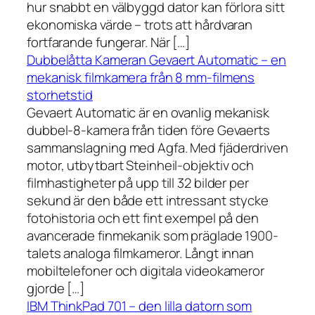
hur snabbt en välbyggd dator kan förlora sitt
ekonomiska värde – trots att hårdvaran
fortfarande fungerar. När […]
Dubbelåtta Kameran Gevaert Automatic – en
mekanisk filmkamera från 8 mm-filmens
storhetstid
Gevaert Automatic är en ovanlig mekanisk
dubbel-8-kamera från tiden före Gevaerts
sammanslagning med Agfa. Med fjäderdriven
motor, utbytbart Steinheil-objektiv och
filmhastigheter på upp till 32 bilder per
sekund är den både ett intressant stycke
fotohistoria och ett fint exempel på den
avancerade finmekanik som präglade 1900-
talets analoga filmkameror. Långt innan
mobiltelefoner och digitala videokameror
gjorde […]
IBM ThinkPad 701 – den lilla datorn som