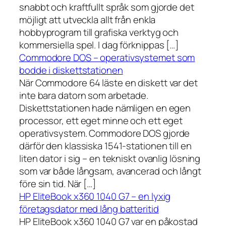
snabbt och kraftfullt språk som gjorde det
möjligt att utveckla allt från enkla
hobbyprogram till grafiska verktyg och
kommersiella spel. I dag förknippas […]
Commodore DOS – operativsystemet som
bodde i diskettstationen
När Commodore 64 läste en diskett var det
inte bara datorn som arbetade.
Diskettstationen hade nämligen en egen
processor, ett eget minne och ett eget
operativsystem. Commodore DOS gjorde
därför den klassiska 1541-stationen till en
liten dator i sig – en tekniskt ovanlig lösning
som var både långsam, avancerad och långt
före sin tid. När […]
HP EliteBook x360 1040 G7 – en lyxig
företagsdator med lång batteritid
HP EliteBook x360 1040 G7 var en påkostad