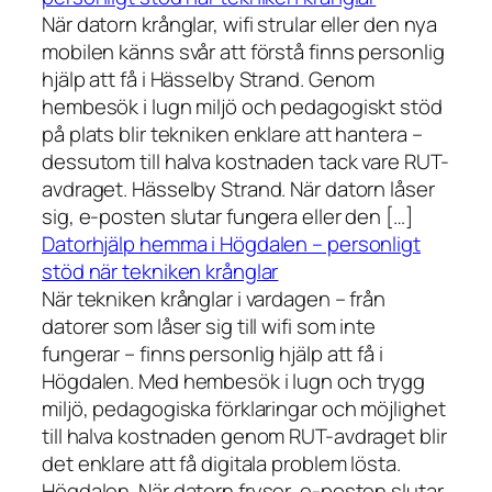
När datorn krånglar, wifi strular eller den nya
mobilen känns svår att förstå finns personlig
hjälp att få i Hässelby Strand. Genom
hembesök i lugn miljö och pedagogiskt stöd
på plats blir tekniken enklare att hantera –
dessutom till halva kostnaden tack vare RUT-
avdraget. Hässelby Strand. När datorn låser
sig, e-posten slutar fungera eller den […]
Datorhjälp hemma i Högdalen – personligt
stöd när tekniken krånglar
När tekniken krånglar i vardagen – från
datorer som låser sig till wifi som inte
fungerar – finns personlig hjälp att få i
Högdalen. Med hembesök i lugn och trygg
miljö, pedagogiska förklaringar och möjlighet
till halva kostnaden genom RUT-avdraget blir
det enklare att få digitala problem lösta.
Högdalen. När datorn fryser, e-posten slutar