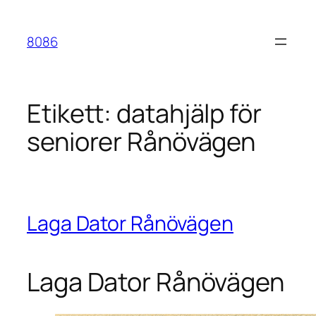
Hoppa
till
8086
innehåll
Etikett:
datahjälp för
seniorer Rånövägen
Laga Dator Rånövägen
Laga Dator Rånövägen