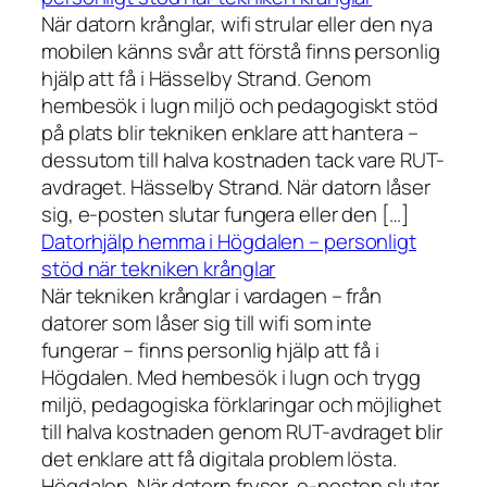
När datorn krånglar, wifi strular eller den nya
mobilen känns svår att förstå finns personlig
hjälp att få i Hässelby Strand. Genom
hembesök i lugn miljö och pedagogiskt stöd
på plats blir tekniken enklare att hantera –
dessutom till halva kostnaden tack vare RUT-
avdraget. Hässelby Strand. När datorn låser
sig, e-posten slutar fungera eller den […]
Datorhjälp hemma i Högdalen – personligt
stöd när tekniken krånglar
När tekniken krånglar i vardagen – från
datorer som låser sig till wifi som inte
fungerar – finns personlig hjälp att få i
Högdalen. Med hembesök i lugn och trygg
miljö, pedagogiska förklaringar och möjlighet
till halva kostnaden genom RUT-avdraget blir
det enklare att få digitala problem lösta.
Högdalen. När datorn fryser, e-posten slutar