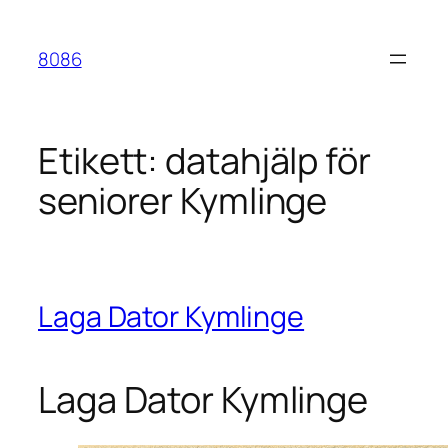
Hoppa
till
8086
innehåll
Etikett:
datahjälp för
seniorer Kymlinge
Laga Dator Kymlinge
Laga Dator Kymlinge