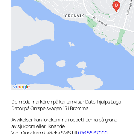
Den röda markören på kartan visar Datorhjälps Laga
Dator på Orrspelsvägen 13 i Bromma.
Avvikelser kan förekomma i öppettiderna på grund
av sjukdom eller liknande.
Vid frågor kan ni skicka SMS till
076 58 67000
.