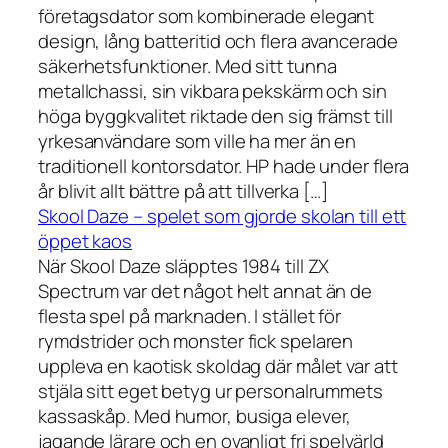
företagsdator som kombinerade elegant
design, lång batteritid och flera avancerade
säkerhetsfunktioner. Med sitt tunna
metallchassi, sin vikbara pekskärm och sin
höga byggkvalitet riktade den sig främst till
yrkesanvändare som ville ha mer än en
traditionell kontorsdator. HP hade under flera
år blivit allt bättre på att tillverka […]
Skool Daze – spelet som gjorde skolan till ett
öppet kaos
När Skool Daze släpptes 1984 till ZX
Spectrum var det något helt annat än de
flesta spel på marknaden. I stället för
rymdstrider och monster fick spelaren
uppleva en kaotisk skoldag där målet var att
stjäla sitt eget betyg ur personalrummets
kassaskåp. Med humor, busiga elever,
jagande lärare och en ovanligt fri spelvärld