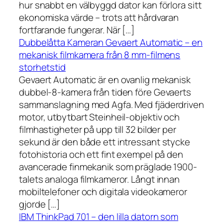
hur snabbt en välbyggd dator kan förlora sitt
ekonomiska värde – trots att hårdvaran
fortfarande fungerar. När […]
Dubbelåtta Kameran Gevaert Automatic – en
mekanisk filmkamera från 8 mm-filmens
storhetstid
Gevaert Automatic är en ovanlig mekanisk
dubbel-8-kamera från tiden före Gevaerts
sammanslagning med Agfa. Med fjäderdriven
motor, utbytbart Steinheil-objektiv och
filmhastigheter på upp till 32 bilder per
sekund är den både ett intressant stycke
fotohistoria och ett fint exempel på den
avancerade finmekanik som präglade 1900-
talets analoga filmkameror. Långt innan
mobiltelefoner och digitala videokameror
gjorde […]
IBM ThinkPad 701 – den lilla datorn som