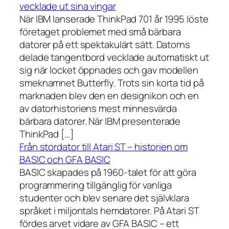
vecklade ut sina vingar
När IBM lanserade ThinkPad 701 år 1995 löste
företaget problemet med små bärbara
datorer på ett spektakulärt sätt. Datorns
delade tangentbord vecklade automatiskt ut
sig när locket öppnades och gav modellen
smeknamnet Butterfly. Trots sin korta tid på
marknaden blev den en designikon och en
av datorhistoriens mest minnesvärda
bärbara datorer. När IBM presenterade
ThinkPad […]
Från stordator till Atari ST – historien om
BASIC och GFA BASIC
BASIC skapades på 1960-talet för att göra
programmering tillgänglig för vanliga
studenter och blev senare det självklara
språket i miljontals hemdatorer. På Atari ST
fördes arvet vidare av GFA BASIC – ett