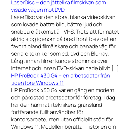
LaserDisc – den jättelika filmskivan som
visade vägen mot DVD
LaserDisc var den stora, blanka videoskivan
som lovade bättre bild, bättre ljud och
snabbare åtkomst än VHS. Trots att formatet
aldrig slog igenom på bred front blev det en
favorit bland filmälskare och banade väg för
senare tekniker som cd, dvd och Blu-ray.
Långt innan filmer kunde strömmas över
internet och innan DVD-skivan hade blivit […]
HP ProBook 430 G4 – en arbetsdator från
tiden före Windows 11
HP ProBook 430 G4 var en gång en modern
och påkostad arbetsdator för företag. I dag
har den hamnat i teknikens gränsland:
fortfarande fullt användbar för
kontorsarbete, men utan officiellt stöd för
Windows 11. Modellen berättar historien om