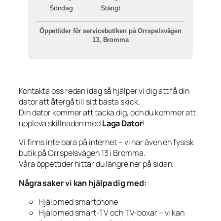
Söndag
Stängt
Öppettider för servicebutiken på Orrspelsvägen
13, Bromma
Kontakta oss redan idag så hjälper vi dig att få din
dator att återgå till sitt bästa skick.
Din dator kommer att tacka dig, och du kommer att
uppleva skillnaden med
Laga Dator
!
Vi finns inte bara på internet – vi har även en fysisk
butik på Orrspelsvägen 13 i Bromma.
Våra öppettider hittar du längre ner på sidan.
Några saker vi kan hjälpa dig med:
Hjälp med smartphone
Hjälp med smart-TV och TV-boxar – vi kan