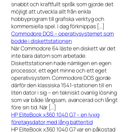
snabbt och kraftfullt språk som gjorde det
möjligt att utveckla allt från enkla
hobbyprogram till grafiska verktyg och
kommersiella spel. I dag förknippas […]
Commodore DOS – operativsystemet som
bodde i diskettstationen
När Commodore 64 läste en diskett var det
inte bara datorn som arbetade.
Diskettstationen hade nämligen en egen
processor, ett eget minne och ett eget
operativsystem. Commodore DOS gjorde
därför den klassiska 1541-stationen till en
liten dator i sig – en tekniskt ovanlig lösning
som var både långsam, avancerad och långt
före sin tid. När […]
HP EliteBook x360 1040 G7 – en lyxig
företagsdator med lång batteritid
HP EliteBook x360 1040 G7 var en påkostad