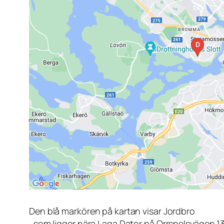
Den blå markören på kartan visar Jordbro
, som ligger nära Laga Dator på Orrspelsvägen 1