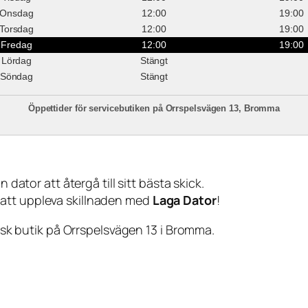
Onsdag
12:00
19:00
Torsdag
12:00
19:00
Fredag
12:00
19:00
Lördag
Stängt
Söndag
Stängt
Öppettider för servicebutiken på Orrspelsvägen 13, Bromma
 dator att återgå till sitt bästa skick.
 att uppleva skillnaden med
Laga Dator
!
sisk butik på Orrspelsvägen 13 i Bromma.