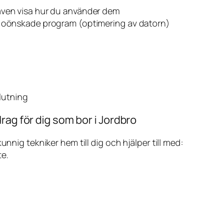
även visa hur du använder dem
v oönskade program (optimering av datorn)
slutning
rag för dig som bor i Jordbro
ig tekniker hem till dig och hjälper till med:
te.