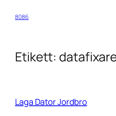
Hoppa
till
8086
innehåll
Etikett:
datafixar
Laga Dator Jordbro