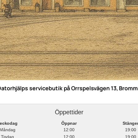
Datorhjälps servicebutik på Orrspelsvägen 13, Bromm
Öppettider
eckodag
Öppnar
Stänge
Måndag
12:00
19:00
Tisdag
12:00
19:00