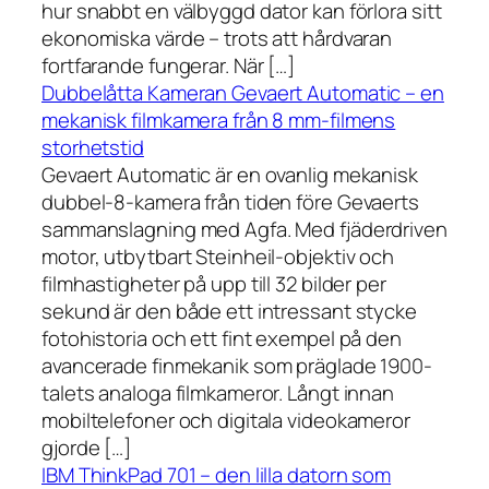
hur snabbt en välbyggd dator kan förlora sitt
ekonomiska värde – trots att hårdvaran
fortfarande fungerar. När […]
Dubbelåtta Kameran Gevaert Automatic – en
mekanisk filmkamera från 8 mm-filmens
storhetstid
Gevaert Automatic är en ovanlig mekanisk
dubbel-8-kamera från tiden före Gevaerts
sammanslagning med Agfa. Med fjäderdriven
motor, utbytbart Steinheil-objektiv och
filmhastigheter på upp till 32 bilder per
sekund är den både ett intressant stycke
fotohistoria och ett fint exempel på den
avancerade finmekanik som präglade 1900-
talets analoga filmkameror. Långt innan
mobiltelefoner och digitala videokameror
gjorde […]
IBM ThinkPad 701 – den lilla datorn som