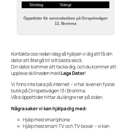
Söndag
Stängt
Öppettider för servicebutiken på Orrspelsvägen
13, Bromma
Kontakta oss redan idag så hjälper vi dig att få din
dator att återgå till sitt bästa skick.
Din dator kommer att tacka dig, och du kommer att
uppleva skillnaden med
Laga Dator
!
Vi finns inte bara på internet – vi har även en fysisk
butik på Orrspelsvägen 13 i Bromma.
Våra öppettider hittar du längre ner på sidan.
Några saker vi kan hjälpa dig med:
Hjälp med smartphone
Hjälp med smart-TV och TV-boxar – vi kan