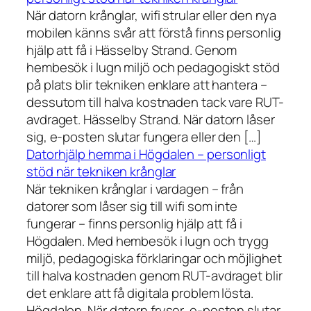
När datorn krånglar, wifi strular eller den nya
mobilen känns svår att förstå finns personlig
hjälp att få i Hässelby Strand. Genom
hembesök i lugn miljö och pedagogiskt stöd
på plats blir tekniken enklare att hantera –
dessutom till halva kostnaden tack vare RUT-
avdraget. Hässelby Strand. När datorn låser
sig, e-posten slutar fungera eller den […]
Datorhjälp hemma i Högdalen – personligt
stöd när tekniken krånglar
När tekniken krånglar i vardagen – från
datorer som låser sig till wifi som inte
fungerar – finns personlig hjälp att få i
Högdalen. Med hembesök i lugn och trygg
miljö, pedagogiska förklaringar och möjlighet
till halva kostnaden genom RUT-avdraget blir
det enklare att få digitala problem lösta.
Högdalen. När datorn fryser, e-posten slutar