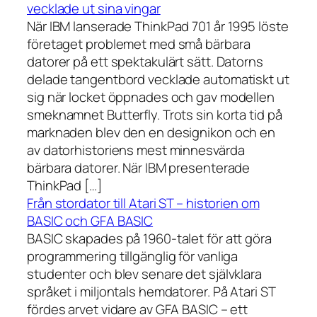
vecklade ut sina vingar
När IBM lanserade ThinkPad 701 år 1995 löste
företaget problemet med små bärbara
datorer på ett spektakulärt sätt. Datorns
delade tangentbord vecklade automatiskt ut
sig när locket öppnades och gav modellen
smeknamnet Butterfly. Trots sin korta tid på
marknaden blev den en designikon och en
av datorhistoriens mest minnesvärda
bärbara datorer. När IBM presenterade
ThinkPad […]
Från stordator till Atari ST – historien om
BASIC och GFA BASIC
BASIC skapades på 1960-talet för att göra
programmering tillgänglig för vanliga
studenter och blev senare det självklara
språket i miljontals hemdatorer. På Atari ST
fördes arvet vidare av GFA BASIC – ett