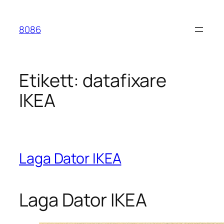
Hoppa
till
8086
innehåll
Etikett:
datafixare
IKEA
Laga Dator IKEA
Laga Dator IKEA