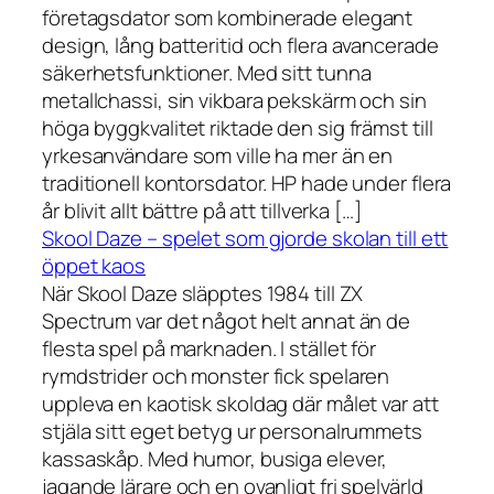
företagsdator som kombinerade elegant
design, lång batteritid och flera avancerade
säkerhetsfunktioner. Med sitt tunna
metallchassi, sin vikbara pekskärm och sin
höga byggkvalitet riktade den sig främst till
yrkesanvändare som ville ha mer än en
traditionell kontorsdator. HP hade under flera
år blivit allt bättre på att tillverka […]
Skool Daze – spelet som gjorde skolan till ett
öppet kaos
När Skool Daze släpptes 1984 till ZX
Spectrum var det något helt annat än de
flesta spel på marknaden. I stället för
rymdstrider och monster fick spelaren
uppleva en kaotisk skoldag där målet var att
stjäla sitt eget betyg ur personalrummets
kassaskåp. Med humor, busiga elever,
jagande lärare och en ovanligt fri spelvärld