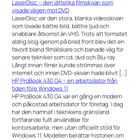
LaserDisc – den jättelika filmskivan som
visade vägen mot DVD
LaserDisc var den stora, blanka videoskivan
som lovade bättre bild, bättre ljud och
snabbare åtkomst än VHS. Trots att formatet
aldrig slog igenom på bred front blev det en
favorit bland filmälskare och banade väg för
senare tekniker som cd, dvd och Blu-ray.
Långt innan filmer kunde strömmas över
internet och innan DVD-skivan hade blivit […]
HP ProBook 430 G4 – en arbetsdator från
tiden före Windows 11
HP ProBook 430 G4 var en gång en modern
och påkostad arbetsdator för företag. I dag
har den hamnat i teknikens gränsland:
fortfarande fullt användbar för
kontorsarbete, men utan officiellt stöd för
Windows 11. Modellen berättar historien om