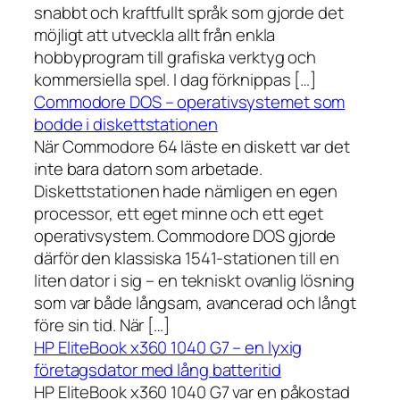
snabbt och kraftfullt språk som gjorde det
möjligt att utveckla allt från enkla
hobbyprogram till grafiska verktyg och
kommersiella spel. I dag förknippas […]
Commodore DOS – operativsystemet som
bodde i diskettstationen
När Commodore 64 läste en diskett var det
inte bara datorn som arbetade.
Diskettstationen hade nämligen en egen
processor, ett eget minne och ett eget
operativsystem. Commodore DOS gjorde
därför den klassiska 1541-stationen till en
liten dator i sig – en tekniskt ovanlig lösning
som var både långsam, avancerad och långt
före sin tid. När […]
HP EliteBook x360 1040 G7 – en lyxig
företagsdator med lång batteritid
HP EliteBook x360 1040 G7 var en påkostad