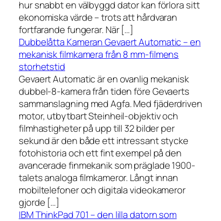
hur snabbt en välbyggd dator kan förlora sitt
ekonomiska värde – trots att hårdvaran
fortfarande fungerar. När […]
Dubbelåtta Kameran Gevaert Automatic – en
mekanisk filmkamera från 8 mm-filmens
storhetstid
Gevaert Automatic är en ovanlig mekanisk
dubbel-8-kamera från tiden före Gevaerts
sammanslagning med Agfa. Med fjäderdriven
motor, utbytbart Steinheil-objektiv och
filmhastigheter på upp till 32 bilder per
sekund är den både ett intressant stycke
fotohistoria och ett fint exempel på den
avancerade finmekanik som präglade 1900-
talets analoga filmkameror. Långt innan
mobiltelefoner och digitala videokameror
gjorde […]
IBM ThinkPad 701 – den lilla datorn som