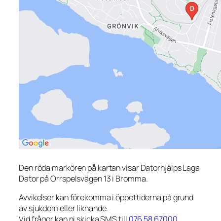
Den röda markören på kartan visar Datorhjälps Laga
Dator på Orrspelsvägen 13 i Bromma.
Avvikelser kan förekomma i öppettiderna på grund
av sjukdom eller liknande.
Vid frågor kan ni skicka SMS till
076 58 67000
.