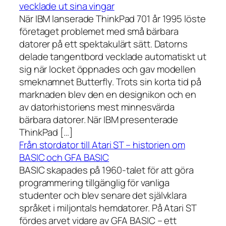
vecklade ut sina vingar
När IBM lanserade ThinkPad 701 år 1995 löste
företaget problemet med små bärbara
datorer på ett spektakulärt sätt. Datorns
delade tangentbord vecklade automatiskt ut
sig när locket öppnades och gav modellen
smeknamnet Butterfly. Trots sin korta tid på
marknaden blev den en designikon och en
av datorhistoriens mest minnesvärda
bärbara datorer. När IBM presenterade
ThinkPad […]
Från stordator till Atari ST – historien om
BASIC och GFA BASIC
BASIC skapades på 1960-talet för att göra
programmering tillgänglig för vanliga
studenter och blev senare det självklara
språket i miljontals hemdatorer. På Atari ST
fördes arvet vidare av GFA BASIC – ett