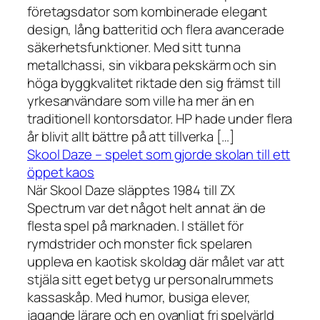
företagsdator som kombinerade elegant
design, lång batteritid och flera avancerade
säkerhetsfunktioner. Med sitt tunna
metallchassi, sin vikbara pekskärm och sin
höga byggkvalitet riktade den sig främst till
yrkesanvändare som ville ha mer än en
traditionell kontorsdator. HP hade under flera
år blivit allt bättre på att tillverka […]
Skool Daze – spelet som gjorde skolan till ett
öppet kaos
När Skool Daze släpptes 1984 till ZX
Spectrum var det något helt annat än de
flesta spel på marknaden. I stället för
rymdstrider och monster fick spelaren
uppleva en kaotisk skoldag där målet var att
stjäla sitt eget betyg ur personalrummets
kassaskåp. Med humor, busiga elever,
jagande lärare och en ovanligt fri spelvärld