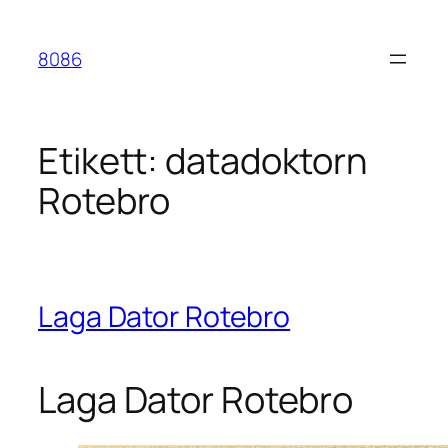
Hoppa
till
8086
innehåll
Etikett:
datadoktorn
Rotebro
Laga Dator Rotebro
Laga Dator Rotebro