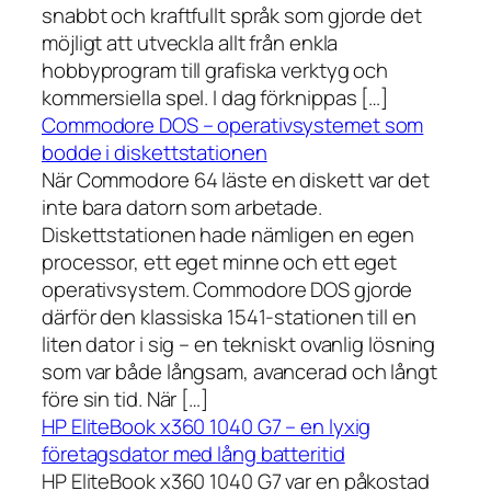
snabbt och kraftfullt språk som gjorde det
möjligt att utveckla allt från enkla
hobbyprogram till grafiska verktyg och
kommersiella spel. I dag förknippas […]
Commodore DOS – operativsystemet som
bodde i diskettstationen
När Commodore 64 läste en diskett var det
inte bara datorn som arbetade.
Diskettstationen hade nämligen en egen
processor, ett eget minne och ett eget
operativsystem. Commodore DOS gjorde
därför den klassiska 1541-stationen till en
liten dator i sig – en tekniskt ovanlig lösning
som var både långsam, avancerad och långt
före sin tid. När […]
HP EliteBook x360 1040 G7 – en lyxig
företagsdator med lång batteritid
HP EliteBook x360 1040 G7 var en påkostad