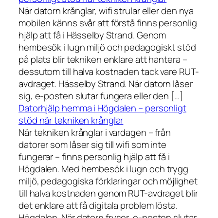
När datorn krånglar, wifi strular eller den nya
mobilen känns svår att förstå finns personlig
hjälp att få i Hässelby Strand. Genom
hembesök i lugn miljö och pedagogiskt stöd
på plats blir tekniken enklare att hantera –
dessutom till halva kostnaden tack vare RUT-
avdraget. Hässelby Strand. När datorn låser
sig, e-posten slutar fungera eller den […]
Datorhjälp hemma i Högdalen – personligt
stöd när tekniken krånglar
När tekniken krånglar i vardagen – från
datorer som låser sig till wifi som inte
fungerar – finns personlig hjälp att få i
Högdalen. Med hembesök i lugn och trygg
miljö, pedagogiska förklaringar och möjlighet
till halva kostnaden genom RUT-avdraget blir
det enklare att få digitala problem lösta.
Högdalen. När datorn fryser, e-posten slutar