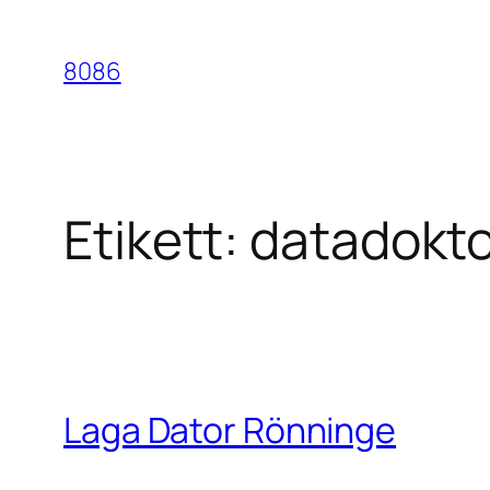
Hoppa
till
8086
innehåll
Etikett:
datadokt
Laga Dator Rönninge