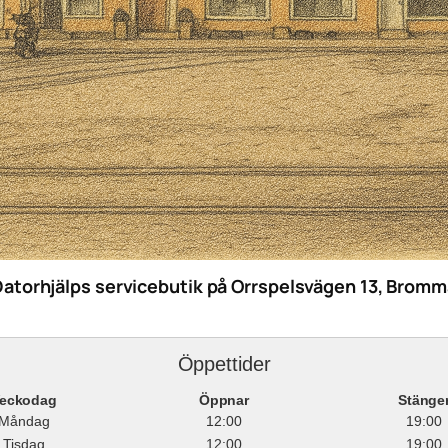
Datorhjälps servicebutik på Orrspelsvägen 13, Bromm
Öppettider
eckodag
Öppnar
Stänge
Måndag
12:00
19:00
Tisdag
12:00
19:00