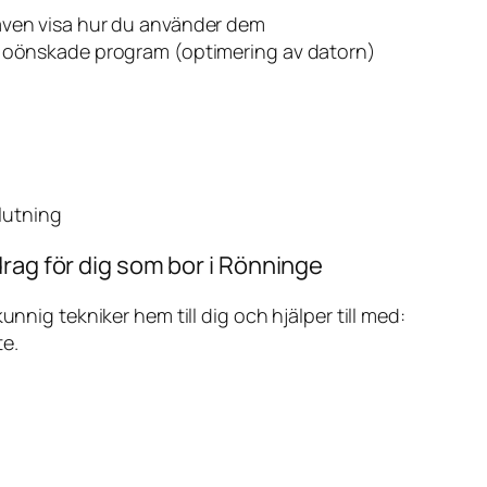
även visa hur du använder dem
v oönskade program (optimering av datorn)
slutning
rag för dig som bor i Rönninge
ig tekniker hem till dig och hjälper till med:
te.