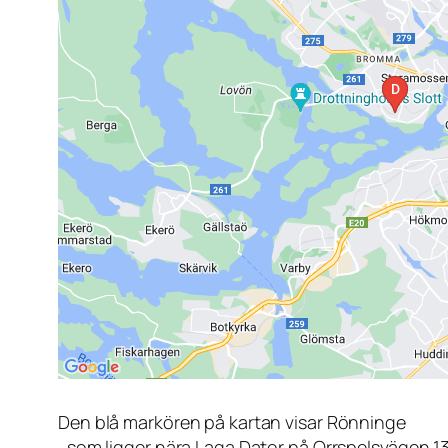
Den blå markören på kartan visar Rönninge
, som ligger nära Laga Dator på Orrspelsvägen 1