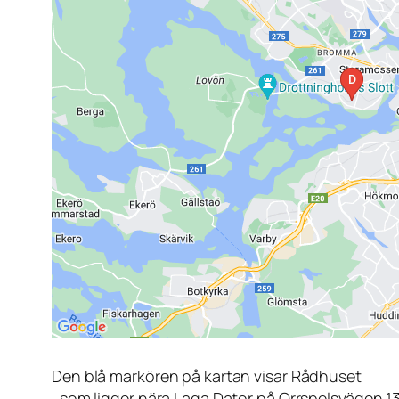
Den blå markören på kartan visar Rådhuset
, som ligger nära Laga Dator på Orrspelsvägen 1