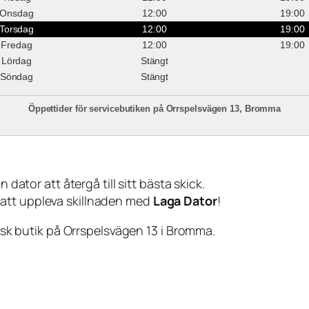
Onsdag
12:00
19:00
Torsdag
12:00
19:00
Fredag
12:00
19:00
Lördag
Stängt
Söndag
Stängt
Öppettider för servicebutiken på Orrspelsvägen 13, Bromma
 dator att återgå till sitt bästa skick.
 att uppleva skillnaden med
Laga Dator
!
sisk butik på Orrspelsvägen 13 i Bromma.