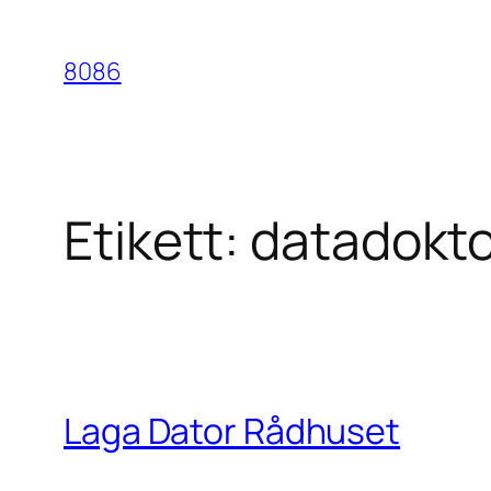
Hoppa
till
8086
innehåll
Etikett:
datadokt
Laga Dator Rådhuset