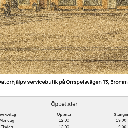
Datorhjälps servicebutik på Orrspelsvägen 13, Bromm
Öppettider
eckodag
Öppnar
Stänge
Måndag
12:00
19:00
Tisdag
12:00
19:00