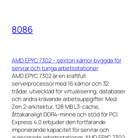
8086
AMD EPYC 7302 – sexton kärnor byggda för
servrar och tunga arbetsstationer
AMD EPYC 7302 är en kraftfull
serverprocessor med 16 kärnor och 32
trådar, utvecklad för virtualisering, databaser
och andra krävande arbetsuppgifter. Med
Zen 2-arkitektur, 128 MB L3-cache,
åttakanaligt DDR4-minne och stöd för PCI
Express 4.0 erbjuder den fortfarande
imponerande kapacitet för servrar och
avancerade arbetsstationer. AMD EPYC 7302