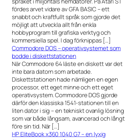
språket i miljontals hemdatorer. På Atari ST
fördes arvet vidare av GFA BASIC – ett
snabbt och kraftfullt språk som gjorde det
möjligt att utveckla allt från enkla
hobbyprogram till grafiska verktyg och
kommersiella spel. I dag förknippas […]
Commodore DOS – operativsystemet som
bodde i diskettstationen
När Commodore 64 läste en diskett var det
inte bara datorn som arbetade.
Diskettstationen hade nämligen en egen
processor, ett eget minne och ett eget
operativsystem. Commodore DOS gjorde
därför den klassiska 1541-stationen till en
liten dator i sig – en tekniskt ovanlig lösning
som var både långsam, avancerad och långt
före sin tid. När […]
HP EliteBook x360 1040 G7 – en lyxig