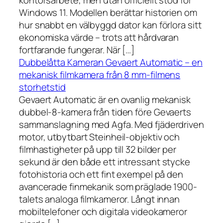
kontorsarbete, men utan officiellt stöd för
Windows 11. Modellen berättar historien om
hur snabbt en välbyggd dator kan förlora sitt
ekonomiska värde – trots att hårdvaran
fortfarande fungerar. När […]
Dubbelåtta Kameran Gevaert Automatic – en
mekanisk filmkamera från 8 mm-filmens
storhetstid
Gevaert Automatic är en ovanlig mekanisk
dubbel-8-kamera från tiden före Gevaerts
sammanslagning med Agfa. Med fjäderdriven
motor, utbytbart Steinheil-objektiv och
filmhastigheter på upp till 32 bilder per
sekund är den både ett intressant stycke
fotohistoria och ett fint exempel på den
avancerade finmekanik som präglade 1900-
talets analoga filmkameror. Långt innan
mobiltelefoner och digitala videokameror