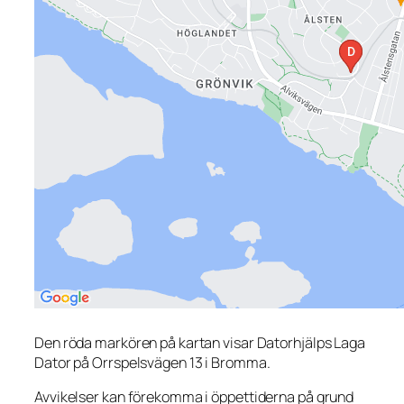
Den röda markören på kartan visar Datorhjälps Laga
Dator på Orrspelsvägen 13 i Bromma.
Avvikelser kan förekomma i öppettiderna på grund