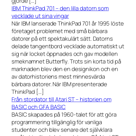
gjorde […]
IBM ThinkPad 701 – den lilla datorn som
vecklade ut sina vingar
När IBM lanserade ThinkPad 701 år 1995 löste
företaget problemet med små bärbara
datorer på ett spektakulärt sätt. Datorns
delade tangentbord vecklade automatiskt ut
sig när locket öppnades och gav modellen
smeknamnet Butterfly. Trots sin korta tid på
marknaden blev den en designikon och en
av datorhistoriens mest minnesvärda
bärbara datorer. När IBM presenterade
ThinkPad […]
Från stordator till Atari ST – historien om
BASIC och GFA BASIC
BASIC skapades på 1960-talet för att göra
programmering tillgänglig för vanliga
studenter och blev senare det självklara