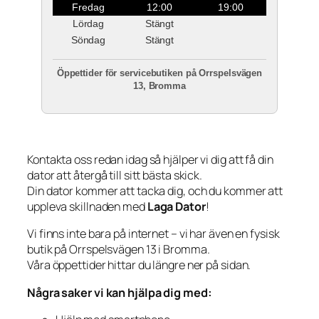
Fredag
12:00
19:00
Lördag
Stängt
Söndag
Stängt
Öppettider för servicebutiken på Orrspelsvägen
13, Bromma
Kontakta oss redan idag så hjälper vi dig att få din
dator att återgå till sitt bästa skick.
Din dator kommer att tacka dig, och du kommer att
uppleva skillnaden med
Laga Dator
!
Vi finns inte bara på internet – vi har även en fysisk
butik på Orrspelsvägen 13 i Bromma.
Våra öppettider hittar du längre ner på sidan.
Några saker vi kan hjälpa dig med: