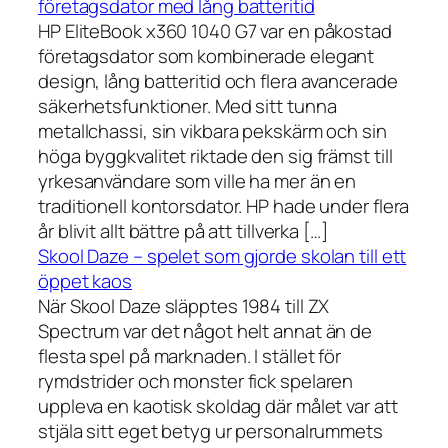
företagsdator med lång batteritid
HP EliteBook x360 1040 G7 var en påkostad
företagsdator som kombinerade elegant
design, lång batteritid och flera avancerade
säkerhetsfunktioner. Med sitt tunna
metallchassi, sin vikbara pekskärm och sin
höga byggkvalitet riktade den sig främst till
yrkesanvändare som ville ha mer än en
traditionell kontorsdator. HP hade under flera
år blivit allt bättre på att tillverka […]
Skool Daze – spelet som gjorde skolan till ett
öppet kaos
När Skool Daze släpptes 1984 till ZX
Spectrum var det något helt annat än de
flesta spel på marknaden. I stället för
rymdstrider och monster fick spelaren
uppleva en kaotisk skoldag där målet var att
stjäla sitt eget betyg ur personalrummets