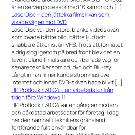
är en serverprocessor med 16 kärnor och […]
LaserDisc – den jättelika filmskivan som
visade vägen mot DVD
LaserDisc var den stora, blanka videoskivan
som lovade bättre bild, bättre ljud och
snabbare åtkomst än VHS. Trots att formatet
aldrig slog igenom på bred front blev det en
favorit bland filmälskare och banade väg för
senare tekniker som cd, dvd och Blu-ray.
Långt innan filmer kunde strömmas över
internet och innan DVD-skivan hade blivit […]
HP ProBook 430 G4 – en arbetsdator från
tiden före Windows 11
HP ProBook 430 G4 var en gång en modern
och påkostad arbetsdator för företag. I dag
har den hamnat i teknikens gränsland:
fortfarande fullt användbar för