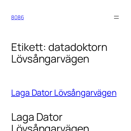
Hoppa
till
8086
innehåll
Etikett:
datadoktorn
Lövsångarvägen
Laga Dator Lövsångarvägen
Laga Dator
Lövsångarvägen