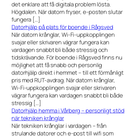
det enklare att få digitala problem lösta.
Högdalen. När datorn fryser, e-posten slutar
fungera […]
Datorhjälp på plats för boende i Rågsved
När datorn krånglar, Wi-Fi-uppkopplingen
svajar eller skrivaren vägrar fungera kan
vardagen snabbt bli både stressig och
tidskrävande. För boende i Rågsved finns nu
möjlighet att få snabb och personlig
datorhjälp direkt i hemmet – till ett förmånligt
pris med RUT-avdrag. När datorn krånglar,
Wi-Fi-uppkopplingen svajar eller skrivaren
vägrar fungera kan vardagen snabbt bli både
stressig […]
Datorhjälp hemma i Vårberg – personligt stöd
när tekniken krånglar
När tekniken krånglar i vardagen – från
strulande datorer och e-post till wifi som