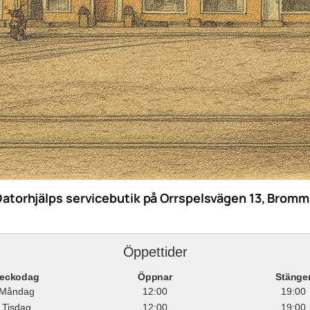
Datorhjälps servicebutik på Orrspelsvägen 13, Bromm
Öppettider
eckodag
Öppnar
Stänge
Måndag
12:00
19:00
Tisdag
12:00
19:00