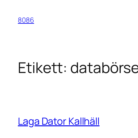
Hoppa
till
8086
innehåll
Etikett:
databörsen
Laga Dator Kallhäll