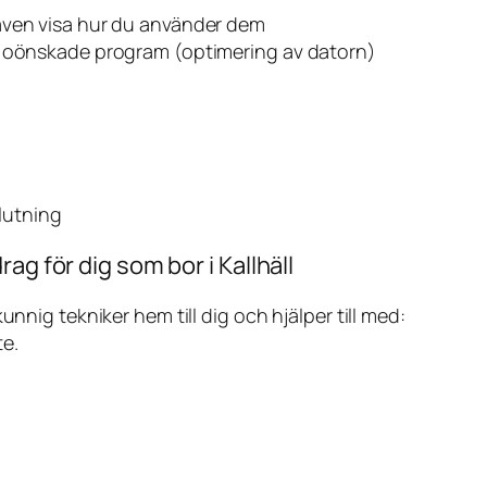
även visa hur du använder dem
v oönskade program (optimering av datorn)
slutning
ag för dig som bor i Kallhäll
ig tekniker hem till dig och hjälper till med:
te.