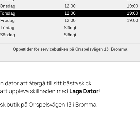
Onsdag
12:00
19:00
Torsdag
12:00
19:00
Fredag
12:00
19:00
Lördag
Stängt
Söndag
Stängt
Öppettider för servicebutiken på Orrspelsvägen 13, Bromma
 dator att återgå till sitt bästa skick.
 att uppleva skillnaden med
Laga Dator
!
sisk butik på Orrspelsvägen 13 i Bromma.