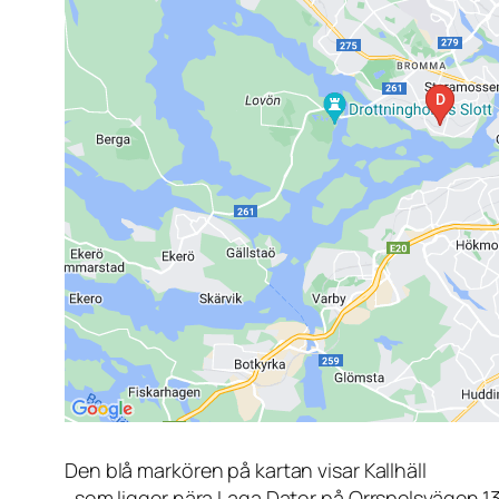
Den blå markören på kartan visar Kallhäll
, som ligger nära Laga Dator på Orrspelsvägen 1