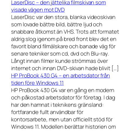
LaserDisc – den jättelika filmskivan som
visade vägen mot DVD
LaserDisc var den stora, blanka videoskivan
som lovade bättre bild, bättre ljud och
snabbare åtkomst än VHS. Trots att formatet
aldrig slog igenom på bred front blev det en
favorit bland filmälskare och banade väg för
senare tekniker som cd, dvd och Blu-ray.
Långt innan filmer kunde strömmas över
internet och innan DVD-skivan hade blivit […]
HP ProBook 430 G4 – en arbetsdator från
tiden före Windows 11
HP ProBook 430 G4 var en gång en modern
och påkostad arbetsdator för företag. I dag
har den hamnat i teknikens gränsland:
fortfarande fullt användbar för
kontorsarbete, men utan officiellt stöd för
Windows 11. Modellen berättar historien om