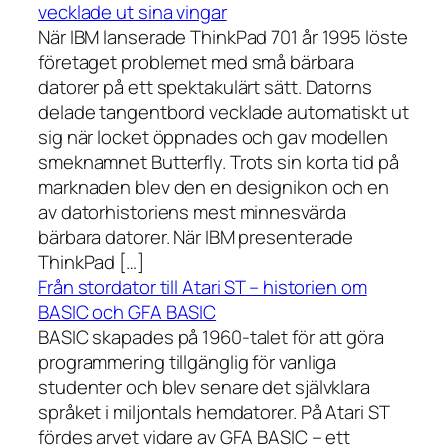
vecklade ut sina vingar
När IBM lanserade ThinkPad 701 år 1995 löste
företaget problemet med små bärbara
datorer på ett spektakulärt sätt. Datorns
delade tangentbord vecklade automatiskt ut
sig när locket öppnades och gav modellen
smeknamnet Butterfly. Trots sin korta tid på
marknaden blev den en designikon och en
av datorhistoriens mest minnesvärda
bärbara datorer. När IBM presenterade
ThinkPad […]
Från stordator till Atari ST – historien om
BASIC och GFA BASIC
BASIC skapades på 1960-talet för att göra
programmering tillgänglig för vanliga
studenter och blev senare det självklara
språket i miljontals hemdatorer. På Atari ST
fördes arvet vidare av GFA BASIC – ett