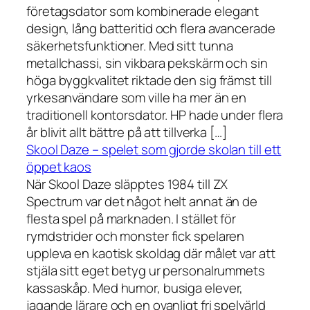
företagsdator som kombinerade elegant
design, lång batteritid och flera avancerade
säkerhetsfunktioner. Med sitt tunna
metallchassi, sin vikbara pekskärm och sin
höga byggkvalitet riktade den sig främst till
yrkesanvändare som ville ha mer än en
traditionell kontorsdator. HP hade under flera
år blivit allt bättre på att tillverka […]
Skool Daze – spelet som gjorde skolan till ett
öppet kaos
När Skool Daze släpptes 1984 till ZX
Spectrum var det något helt annat än de
flesta spel på marknaden. I stället för
rymdstrider och monster fick spelaren
uppleva en kaotisk skoldag där målet var att
stjäla sitt eget betyg ur personalrummets
kassaskåp. Med humor, busiga elever,
jagande lärare och en ovanligt fri spelvärld