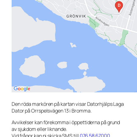
Den röda markören på kartan visar Datorhjälps Laga
Dator på Orrspelsvägen 13 i Bromma.
Avvikelser kan förekomma i öppettiderna på grund
av sjukdom eller liknande.
Vid frågor kan ni skicka SMS till
076 58 67000
.