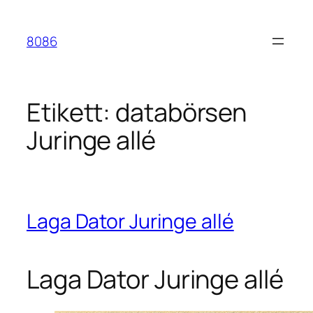
Hoppa
till
8086
innehåll
Etikett:
databörsen
Juringe allé
Laga Dator Juringe allé
Laga Dator Juringe allé