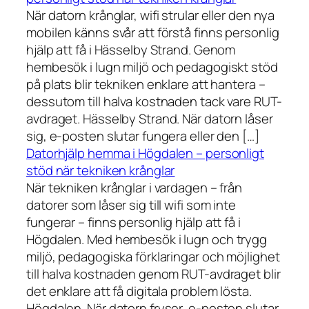
När datorn krånglar, wifi strular eller den nya
mobilen känns svår att förstå finns personlig
hjälp att få i Hässelby Strand. Genom
hembesök i lugn miljö och pedagogiskt stöd
på plats blir tekniken enklare att hantera –
dessutom till halva kostnaden tack vare RUT-
avdraget. Hässelby Strand. När datorn låser
sig, e-posten slutar fungera eller den […]
Datorhjälp hemma i Högdalen – personligt
stöd när tekniken krånglar
När tekniken krånglar i vardagen – från
datorer som låser sig till wifi som inte
fungerar – finns personlig hjälp att få i
Högdalen. Med hembesök i lugn och trygg
miljö, pedagogiska förklaringar och möjlighet
till halva kostnaden genom RUT-avdraget blir
det enklare att få digitala problem lösta.
Högdalen. När datorn fryser, e-posten slutar