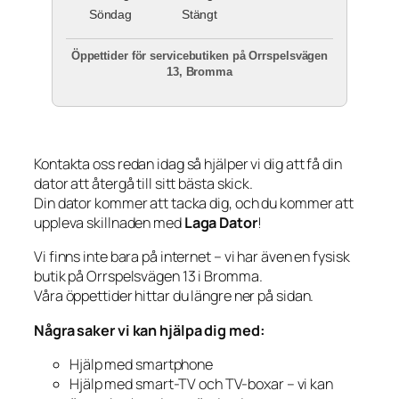
Söndag
Stängt
Öppettider för servicebutiken på Orrspelsvägen
13, Bromma
Kontakta oss redan idag så hjälper vi dig att få din
dator att återgå till sitt bästa skick.
Din dator kommer att tacka dig, och du kommer att
uppleva skillnaden med
Laga Dator
!
Vi finns inte bara på internet – vi har även en fysisk
butik på Orrspelsvägen 13 i Bromma.
Våra öppettider hittar du längre ner på sidan.
Några saker vi kan hjälpa dig med:
Hjälp med smartphone
Hjälp med smart-TV och TV-boxar – vi kan