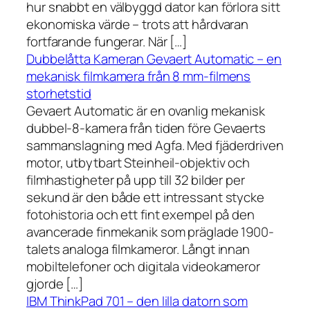
hur snabbt en välbyggd dator kan förlora sitt
ekonomiska värde – trots att hårdvaran
fortfarande fungerar. När […]
Dubbelåtta Kameran Gevaert Automatic – en
mekanisk filmkamera från 8 mm-filmens
storhetstid
Gevaert Automatic är en ovanlig mekanisk
dubbel-8-kamera från tiden före Gevaerts
sammanslagning med Agfa. Med fjäderdriven
motor, utbytbart Steinheil-objektiv och
filmhastigheter på upp till 32 bilder per
sekund är den både ett intressant stycke
fotohistoria och ett fint exempel på den
avancerade finmekanik som präglade 1900-
talets analoga filmkameror. Långt innan
mobiltelefoner och digitala videokameror
gjorde […]
IBM ThinkPad 701 – den lilla datorn som