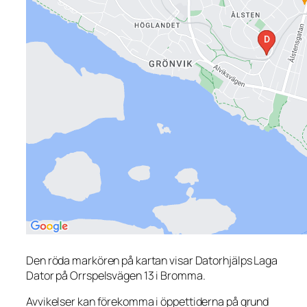
Den röda markören på kartan visar Datorhjälps Laga
Dator på Orrspelsvägen 13 i Bromma.
Avvikelser kan förekomma i öppettiderna på grund