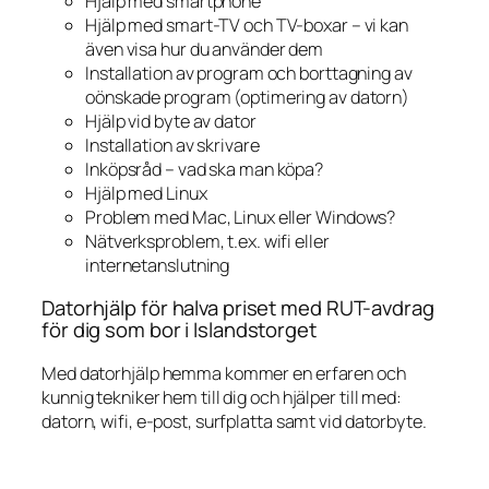
Hjälp med smartphone
Hjälp med smart-TV och TV-boxar – vi kan
även visa hur du använder dem
Installation av program och borttagning av
oönskade program (optimering av datorn)
Hjälp vid byte av dator
Installation av skrivare
Inköpsråd – vad ska man köpa?
Hjälp med Linux
Problem med Mac, Linux eller Windows?
Nätverksproblem, t.ex. wifi eller
internetanslutning
Datorhjälp för halva priset med RUT-avdrag
för dig som bor i Islandstorget
Med datorhjälp hemma kommer en erfaren och
kunnig tekniker hem till dig och hjälper till med:
datorn, wifi, e-post, surfplatta samt vid datorbyte.