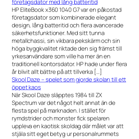
företagsdator med lång batteritid
HP EliteBook x360 1040 G7 var en påkostad
företagsdator som kombinerade elegant
design, lång batteritid och flera avancerade
säkerhetsfunktioner. Med sitt tunna
metallchassi, sin vikbara pekskärm och sin
höga byggkvalitet riktade den sig främst till
yrkesanvändare som ville ha mer än en
traditionell kontorsdator. HP hade under flera
år blivit allt bättre på att tillverka […]
Skool Daze – spelet som gjorde skolan till ett
öppet kaos
När Skool Daze släpptes 1984 till ZX
Spectrum var det något helt annat än de
flesta spel på marknaden. I stället för
rymdstrider och monster fick spelaren
uppleva en kaotisk skoldag där målet var att
stjäla sitt eget betyg ur personalrummets