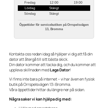
Fredag
12:00
19:00
Lördag
Stängt
Söndag
Stängt
Öppettider för servicebutiken på Orrspelsvägen
13, Bromma
Kontakta oss redan idag så hjälper vi dig att få din
dator att återgå till sitt bästa skick.
Din dator kommer att tacka dig, och du kommer att
uppleva skillnaden med
Laga Dator
!
Vi finns inte bara på internet – vi har även en fysisk
butik på Orrspelsvägen 13 i Bromma.
Våra öppettider hittar du längre ner på sidan.
Några saker vi kan hjälpa dig med: