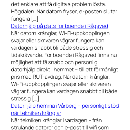
det enklare att få digitala problem lösta.
Högdalen. När datorn fryser, e-posten slutar
fungera […]
Datorhjälp på plats för boende i Rågsved
När datorn krånglar, Wi-Fi-uppkopplingen
svajar eller skrivaren vägrar fungera kan
vardagen snabbt bli både stressig och
tidskrävande. För boende i Rågsved finns nu
möjlighet att få snabb och personlig
datorhjälp direkt i hemmet – till ett förmånligt
pris med RUT-avdrag. När datorn krånglar,
Wi-Fi-uppkopplingen svajar eller skrivaren
vägrar fungera kan vardagen snabbt bli både
stressig […]
Datorhjälp hemma i Vårberg – personligt stöd
när tekniken krånglar
När tekniken krånglar i vardagen – från
strulande datorer och e-post till wifi som