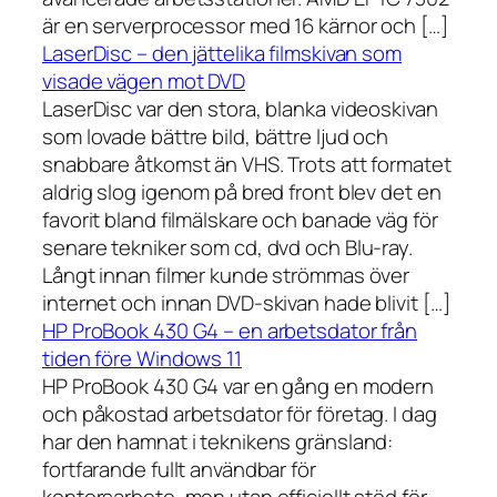
är en serverprocessor med 16 kärnor och […]
LaserDisc – den jättelika filmskivan som
visade vägen mot DVD
LaserDisc var den stora, blanka videoskivan
som lovade bättre bild, bättre ljud och
snabbare åtkomst än VHS. Trots att formatet
aldrig slog igenom på bred front blev det en
favorit bland filmälskare och banade väg för
senare tekniker som cd, dvd och Blu-ray.
Långt innan filmer kunde strömmas över
internet och innan DVD-skivan hade blivit […]
HP ProBook 430 G4 – en arbetsdator från
tiden före Windows 11
HP ProBook 430 G4 var en gång en modern
och påkostad arbetsdator för företag. I dag
har den hamnat i teknikens gränsland:
fortfarande fullt användbar för