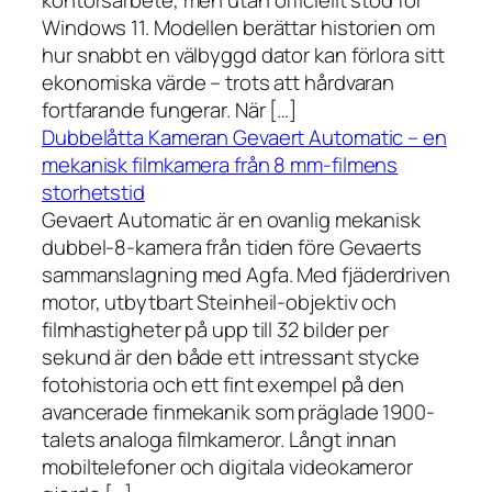
kontorsarbete, men utan officiellt stöd för
Windows 11. Modellen berättar historien om
hur snabbt en välbyggd dator kan förlora sitt
ekonomiska värde – trots att hårdvaran
fortfarande fungerar. När […]
Dubbelåtta Kameran Gevaert Automatic – en
mekanisk filmkamera från 8 mm-filmens
storhetstid
Gevaert Automatic är en ovanlig mekanisk
dubbel-8-kamera från tiden före Gevaerts
sammanslagning med Agfa. Med fjäderdriven
motor, utbytbart Steinheil-objektiv och
filmhastigheter på upp till 32 bilder per
sekund är den både ett intressant stycke
fotohistoria och ett fint exempel på den
avancerade finmekanik som präglade 1900-
talets analoga filmkameror. Långt innan
mobiltelefoner och digitala videokameror