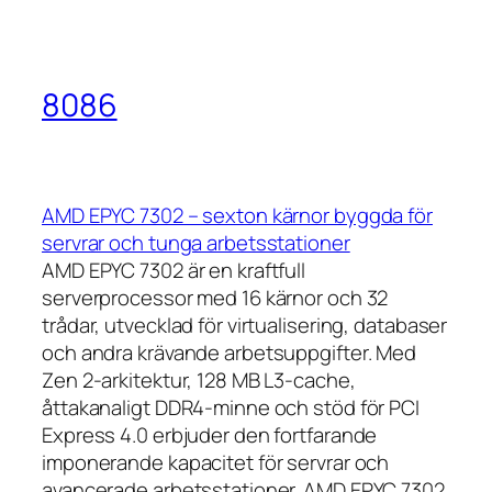
8086
AMD EPYC 7302 – sexton kärnor byggda för
servrar och tunga arbetsstationer
AMD EPYC 7302 är en kraftfull
serverprocessor med 16 kärnor och 32
trådar, utvecklad för virtualisering, databaser
och andra krävande arbetsuppgifter. Med
Zen 2-arkitektur, 128 MB L3-cache,
åttakanaligt DDR4-minne och stöd för PCI
Express 4.0 erbjuder den fortfarande
imponerande kapacitet för servrar och
avancerade arbetsstationer. AMD EPYC 7302