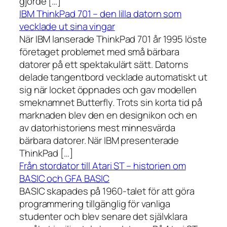
gjorde […]
IBM ThinkPad 701 – den lilla datorn som
vecklade ut sina vingar
När IBM lanserade ThinkPad 701 år 1995 löste
företaget problemet med små bärbara
datorer på ett spektakulärt sätt. Datorns
delade tangentbord vecklade automatiskt ut
sig när locket öppnades och gav modellen
smeknamnet Butterfly. Trots sin korta tid på
marknaden blev den en designikon och en
av datorhistoriens mest minnesvärda
bärbara datorer. När IBM presenterade
ThinkPad […]
Från stordator till Atari ST – historien om
BASIC och GFA BASIC
BASIC skapades på 1960-talet för att göra
programmering tillgänglig för vanliga
studenter och blev senare det självklara