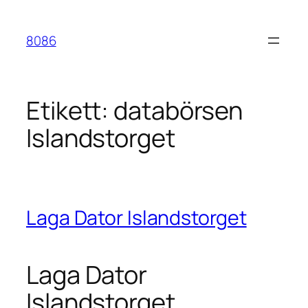
Hoppa
till
8086
innehåll
Etikett:
databörsen
Islandstorget
Laga Dator Islandstorget
Laga Dator
Islandstorget