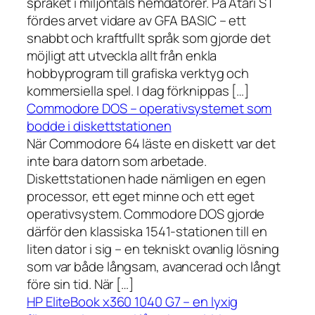
språket i miljontals hemdatorer. På Atari ST
fördes arvet vidare av GFA BASIC – ett
snabbt och kraftfullt språk som gjorde det
möjligt att utveckla allt från enkla
hobbyprogram till grafiska verktyg och
kommersiella spel. I dag förknippas […]
Commodore DOS – operativsystemet som
bodde i diskettstationen
När Commodore 64 läste en diskett var det
inte bara datorn som arbetade.
Diskettstationen hade nämligen en egen
processor, ett eget minne och ett eget
operativsystem. Commodore DOS gjorde
därför den klassiska 1541-stationen till en
liten dator i sig – en tekniskt ovanlig lösning
som var både långsam, avancerad och långt
före sin tid. När […]
HP EliteBook x360 1040 G7 – en lyxig