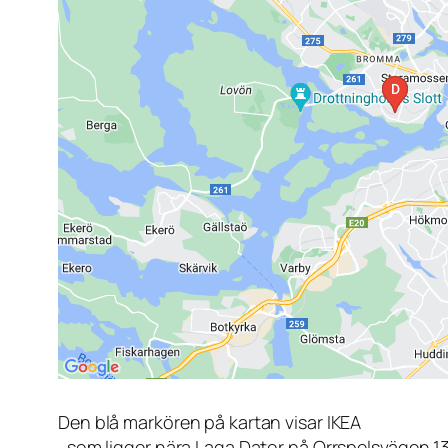
Den blå markören på kartan visar IKEA
, som ligger nära Laga Dator på Orrspelsvägen 1