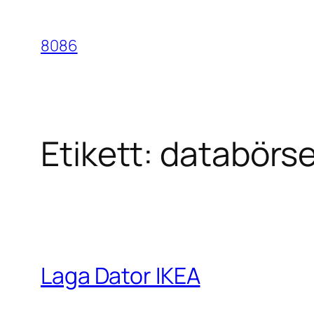
Hoppa
till
8086
innehåll
Etikett:
databörse
Laga Dator IKEA