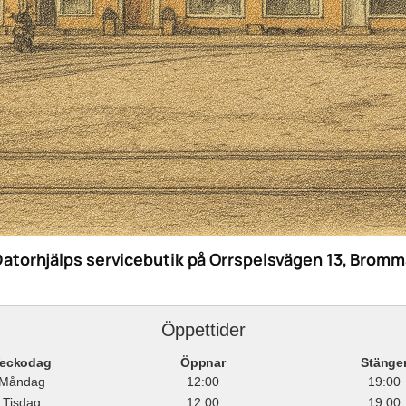
Datorhjälps servicebutik på Orrspelsvägen 13, Bromm
Öppettider
eckodag
Öppnar
Stänge
Måndag
12:00
19:00
Tisdag
12:00
19:00