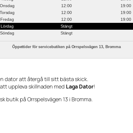
Onsdag
12:00
19:00
Torsdag
12:00
19:00
Fredag
12:00
19:00
Lördag
Stängt
Söndag
Stängt
Öppettider för servicebutiken på Orrspelsvägen 13, Bromma
 dator att återgå till sitt bästa skick.
 att uppleva skillnaden med
Laga Dator
!
sisk butik på Orrspelsvägen 13 i Bromma.