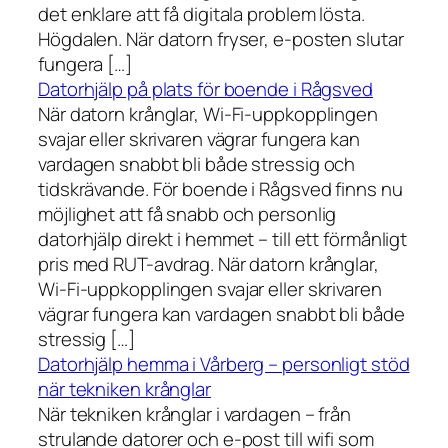
det enklare att få digitala problem lösta.
Högdalen. När datorn fryser, e-posten slutar
fungera […]
Datorhjälp på plats för boende i Rågsved
När datorn krånglar, Wi-Fi-uppkopplingen
svajar eller skrivaren vägrar fungera kan
vardagen snabbt bli både stressig och
tidskrävande. För boende i Rågsved finns nu
möjlighet att få snabb och personlig
datorhjälp direkt i hemmet – till ett förmånligt
pris med RUT-avdrag. När datorn krånglar,
Wi-Fi-uppkopplingen svajar eller skrivaren
vägrar fungera kan vardagen snabbt bli både
stressig […]
Datorhjälp hemma i Vårberg – personligt stöd
när tekniken krånglar
När tekniken krånglar i vardagen – från
strulande datorer och e-post till wifi som