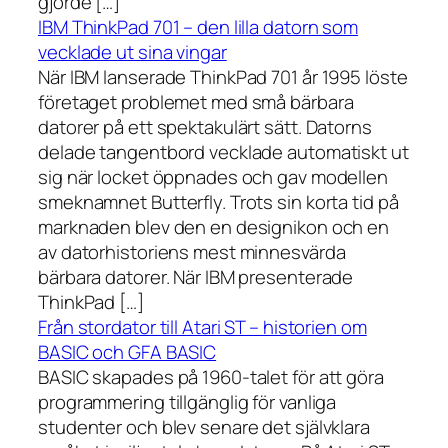
gjorde […]
IBM ThinkPad 701 – den lilla datorn som
vecklade ut sina vingar
När IBM lanserade ThinkPad 701 år 1995 löste
företaget problemet med små bärbara
datorer på ett spektakulärt sätt. Datorns
delade tangentbord vecklade automatiskt ut
sig när locket öppnades och gav modellen
smeknamnet Butterfly. Trots sin korta tid på
marknaden blev den en designikon och en
av datorhistoriens mest minnesvärda
bärbara datorer. När IBM presenterade
ThinkPad […]
Från stordator till Atari ST – historien om
BASIC och GFA BASIC
BASIC skapades på 1960-talet för att göra
programmering tillgänglig för vanliga
studenter och blev senare det självklara