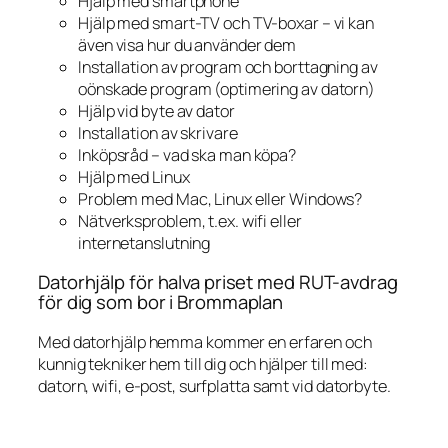
Hjälp med smartphone
Hjälp med smart-TV och TV-boxar – vi kan
även visa hur du använder dem
Installation av program och borttagning av
oönskade program (optimering av datorn)
Hjälp vid byte av dator
Installation av skrivare
Inköpsråd – vad ska man köpa?
Hjälp med Linux
Problem med Mac, Linux eller Windows?
Nätverksproblem, t.ex. wifi eller
internetanslutning
Datorhjälp för halva priset med RUT-avdrag
för dig som bor i Brommaplan
Med datorhjälp hemma kommer en erfaren och
kunnig tekniker hem till dig och hjälper till med:
datorn, wifi, e-post, surfplatta samt vid datorbyte.