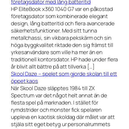
företagsdator med lång batteritid
HP EliteBook x360 1040 G7 var en påkostad
företagsdator som kombinerade elegant
design, lång batteritid och flera avancerade
säkerhetsfunktioner. Med sitt tunna
metallchassi, sin vikbara pekskärm och sin
höga byggkvalitet riktade den sig främst till
yrkesanvändare som ville ha mer än en
traditionell kontorsdator. HP hade under flera
år blivit allt bättre på att tillverka […]
Skool Daze – spelet som gjorde skolan till ett
öppet kaos
När Skool Daze släpptes 1984 till ZX
Spectrum var det något helt annat än de
flesta spel på marknaden. I stället för
rymdstrider och monster fick spelaren
uppleva en kaotisk skoldag där målet var att
stjäla sitt eget betyg ur personalrummets