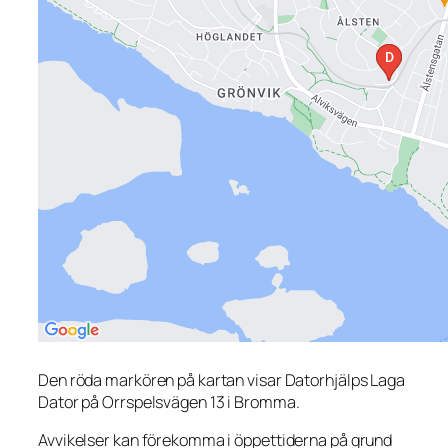
Den röda markören på kartan visar Datorhjälps Laga
Dator på Orrspelsvägen 13 i Bromma.
Avvikelser kan förekomma i öppettiderna på grund