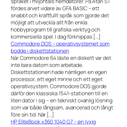
språket i miljontals hemdatorer. På Atari ST
fördes arvet vidare av GFA BASIC – ett
snabbt och kraftfullt språk som gjorde det
möjligt att utveckla allt från enkla
hobbyprogram till grafiska verktyg och
kommersiella spel. I dag förknippas […]
Commodore DOS – operativsystemet som
bodde i diskettstationen
När Commodore 64 läste en diskett var det
inte bara datorn som arbetade.
Diskettstationen hade nämligen en egen
processor, ett eget minne och ett eget
operativsystem. Commodore DOS gjorde
därför den klassiska 1541-stationen till en
liten dator i sig – en tekniskt ovanlig lösning
som var både långsam, avancerad och långt
före sin tid. När […]
HP EliteBook x360 1040 G7 – en lyxig