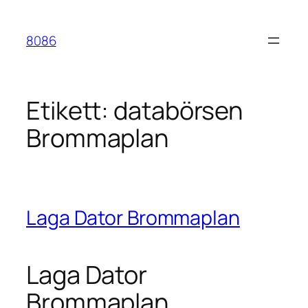
Hoppa
till
8086
innehåll
Etikett:
databörsen
Brommaplan
Laga Dator Brommaplan
Laga Dator
Brommaplan