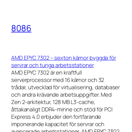
8086
AMD EPYC 7302 – sexton kärnor byggda för
servrar och tunga arbetsstationer
AMD EPYC 7302 är en kraftfull
serverprocessor med 16 kärnor och 32
trådar, utvecklad för virtualisering, databaser
och andra krävande arbetsuppgifter. Med
Zen 2-arkitektur, 128 MB L3-cache,
åttakanaligt DDR4-minne och stöd för PCI
Express 4.0 erbjuder den fortfarande
imponerande kapacitet för servrar och
avancerade arbetsstationer. AMD EPYC 7302