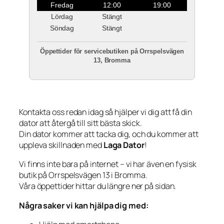
Fredag
12:00
19:00
Lördag
Stängt
Söndag
Stängt
Öppettider för servicebutiken på Orrspelsvägen
13, Bromma
Kontakta oss redan idag så hjälper vi dig att få din
dator att återgå till sitt bästa skick.
Din dator kommer att tacka dig, och du kommer att
uppleva skillnaden med
Laga Dator
!
Vi finns inte bara på internet – vi har även en fysisk
butik på Orrspelsvägen 13 i Bromma.
Våra öppettider hittar du längre ner på sidan.
Några saker vi kan hjälpa dig med: