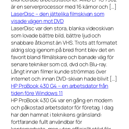
är en serverprocessor med 16 kärnor och […]
LaserDisc – den jättelika filmskivan som
visade vägen mot DVD
LaserDisc var den stora, blanka videoskivan
som lovade bättre bild, bättre ljud och
snabbare åtkomst än VHS. Trots att formatet
aldrig slog igenom på bred front blev det en
favorit bland filmälskare och banade väg för
senare tekniker som cd, dvd och Blu-ray.
Långt innan filmer kunde strömmas över
internet och innan DVD-skivan hade blivit […]
HP ProBook 430 G4 – en arbetsdator från
tiden före Windows 11
HP ProBook 430 G4 var en gång en modern
och påkostad arbetsdator för företag. I dag
har den hamnat i teknikens gränsland:
fortfarande fullt användbar för