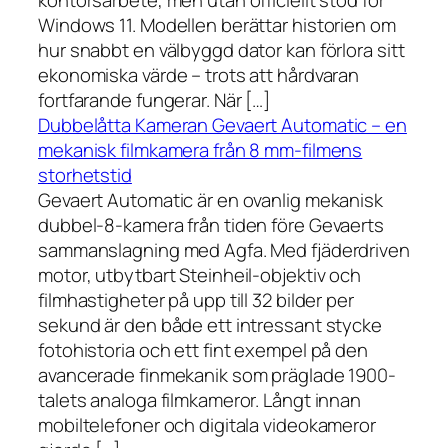
kontorsarbete, men utan officiellt stöd för
Windows 11. Modellen berättar historien om
hur snabbt en välbyggd dator kan förlora sitt
ekonomiska värde – trots att hårdvaran
fortfarande fungerar. När […]
Dubbelåtta Kameran Gevaert Automatic – en
mekanisk filmkamera från 8 mm-filmens
storhetstid
Gevaert Automatic är en ovanlig mekanisk
dubbel-8-kamera från tiden före Gevaerts
sammanslagning med Agfa. Med fjäderdriven
motor, utbytbart Steinheil-objektiv och
filmhastigheter på upp till 32 bilder per
sekund är den både ett intressant stycke
fotohistoria och ett fint exempel på den
avancerade finmekanik som präglade 1900-
talets analoga filmkameror. Långt innan
mobiltelefoner och digitala videokameror