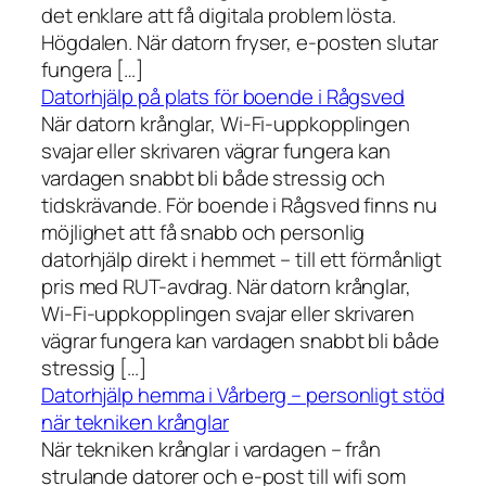
det enklare att få digitala problem lösta.
Högdalen. När datorn fryser, e-posten slutar
fungera […]
Datorhjälp på plats för boende i Rågsved
När datorn krånglar, Wi-Fi-uppkopplingen
svajar eller skrivaren vägrar fungera kan
vardagen snabbt bli både stressig och
tidskrävande. För boende i Rågsved finns nu
möjlighet att få snabb och personlig
datorhjälp direkt i hemmet – till ett förmånligt
pris med RUT-avdrag. När datorn krånglar,
Wi-Fi-uppkopplingen svajar eller skrivaren
vägrar fungera kan vardagen snabbt bli både
stressig […]
Datorhjälp hemma i Vårberg – personligt stöd
när tekniken krånglar
När tekniken krånglar i vardagen – från
strulande datorer och e-post till wifi som