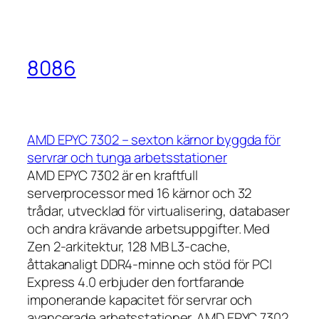
8086
AMD EPYC 7302 – sexton kärnor byggda för
servrar och tunga arbetsstationer
AMD EPYC 7302 är en kraftfull
serverprocessor med 16 kärnor och 32
trådar, utvecklad för virtualisering, databaser
och andra krävande arbetsuppgifter. Med
Zen 2-arkitektur, 128 MB L3-cache,
åttakanaligt DDR4-minne och stöd för PCI
Express 4.0 erbjuder den fortfarande
imponerande kapacitet för servrar och
avancerade arbetsstationer. AMD EPYC 7302