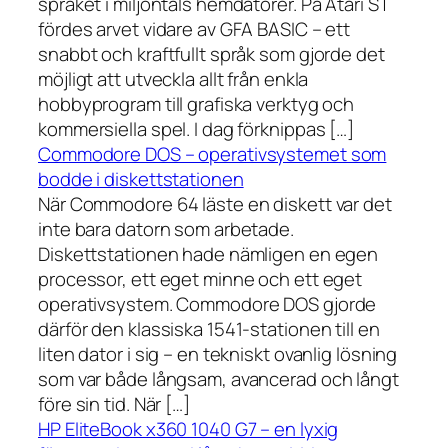
språket i miljontals hemdatorer. På Atari ST
fördes arvet vidare av GFA BASIC – ett
snabbt och kraftfullt språk som gjorde det
möjligt att utveckla allt från enkla
hobbyprogram till grafiska verktyg och
kommersiella spel. I dag förknippas […]
Commodore DOS – operativsystemet som
bodde i diskettstationen
När Commodore 64 läste en diskett var det
inte bara datorn som arbetade.
Diskettstationen hade nämligen en egen
processor, ett eget minne och ett eget
operativsystem. Commodore DOS gjorde
därför den klassiska 1541-stationen till en
liten dator i sig – en tekniskt ovanlig lösning
som var både långsam, avancerad och långt
före sin tid. När […]
HP EliteBook x360 1040 G7 – en lyxig