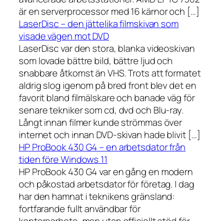
är en serverprocessor med 16 kärnor och […]
LaserDisc – den jättelika filmskivan som
visade vägen mot DVD
LaserDisc var den stora, blanka videoskivan
som lovade bättre bild, bättre ljud och
snabbare åtkomst än VHS. Trots att formatet
aldrig slog igenom på bred front blev det en
favorit bland filmälskare och banade väg för
senare tekniker som cd, dvd och Blu-ray.
Långt innan filmer kunde strömmas över
internet och innan DVD-skivan hade blivit […]
HP ProBook 430 G4 – en arbetsdator från
tiden före Windows 11
HP ProBook 430 G4 var en gång en modern
och påkostad arbetsdator för företag. I dag
har den hamnat i teknikens gränsland:
fortfarande fullt användbar för