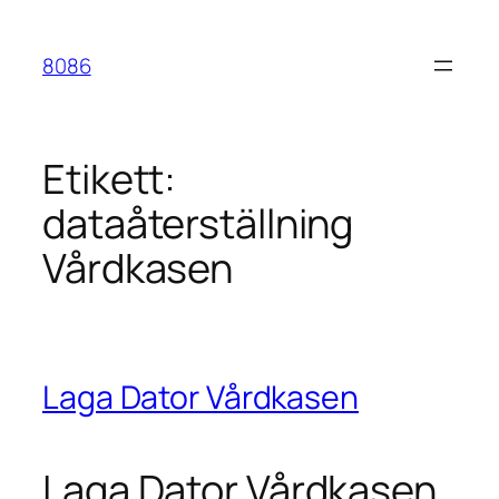
Hoppa
till
8086
innehåll
Etikett:
dataåterställning
Vårdkasen
Laga Dator Vårdkasen
Laga Dator Vårdkasen