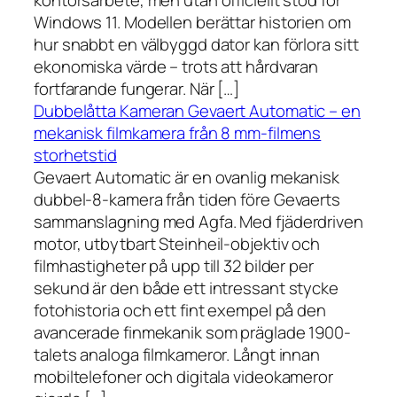
kontorsarbete, men utan officiellt stöd för
Windows 11. Modellen berättar historien om
hur snabbt en välbyggd dator kan förlora sitt
ekonomiska värde – trots att hårdvaran
fortfarande fungerar. När […]
Dubbelåtta Kameran Gevaert Automatic – en
mekanisk filmkamera från 8 mm-filmens
storhetstid
Gevaert Automatic är en ovanlig mekanisk
dubbel-8-kamera från tiden före Gevaerts
sammanslagning med Agfa. Med fjäderdriven
motor, utbytbart Steinheil-objektiv och
filmhastigheter på upp till 32 bilder per
sekund är den både ett intressant stycke
fotohistoria och ett fint exempel på den
avancerade finmekanik som präglade 1900-
talets analoga filmkameror. Långt innan
mobiltelefoner och digitala videokameror