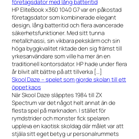
företagsdator med lång batteritid
HP EliteBook x360 1040 G7 var en påkostad
företagsdator som kombinerade elegant
design, lång batteritid och flera avancerade
säkerhetsfunktioner. Med sitt tunna
metallchassi, sin vikbara pekskärm och sin
höga byggkvalitet riktade den sig främst till
yrkesanvändare som ville ha mer än en
traditionell kontorsdator. HP hade under flera
år blivit allt bättre på att tillverka […]
Skool Daze – spelet som gjorde skolan till ett
öppet kaos
När Skool Daze släpptes 1984 till ZX
Spectrum var det något helt annat än de
flesta spel på marknaden. I stället för
rymdstrider och monster fick spelaren
uppleva en kaotisk skoldag där målet var att
stjäla sitt eget betyg ur personalrummets