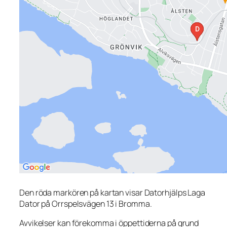
Den röda markören på kartan visar Datorhjälps Laga
Dator på Orrspelsvägen 13 i Bromma.
Avvikelser kan förekomma i öppettiderna på grund