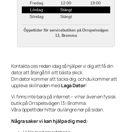
Fredag
12:00
19:00
Lördag
Stängt
Söndag
Stängt
Öppettider för servicebutiken på Orrspelsvägen
13, Bromma
Kontakta oss redan idag så hjälper vi dig att få din
dator att återgå till sitt bästa skick.
Din dator kommer att tacka dig, och du kommer att
uppleva skillnaden med
Laga Dator
!
Vi finns inte bara på internet – vi har även en fysisk
butik på Orrspelsvägen 13 i Bromma.
Våra öppettider hittar du längre ner på sidan.
Några saker vi kan hjälpa dig med: