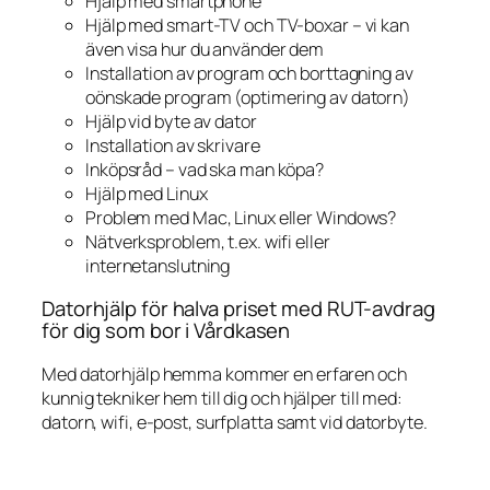
Hjälp med smartphone
Hjälp med smart-TV och TV-boxar – vi kan
även visa hur du använder dem
Installation av program och borttagning av
oönskade program (optimering av datorn)
Hjälp vid byte av dator
Installation av skrivare
Inköpsråd – vad ska man köpa?
Hjälp med Linux
Problem med Mac, Linux eller Windows?
Nätverksproblem, t.ex. wifi eller
internetanslutning
Datorhjälp för halva priset med RUT-avdrag
för dig som bor i Vårdkasen
Med datorhjälp hemma kommer en erfaren och
kunnig tekniker hem till dig och hjälper till med:
datorn, wifi, e-post, surfplatta samt vid datorbyte.