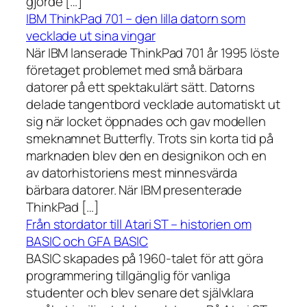
gjorde […]
IBM ThinkPad 701 – den lilla datorn som
vecklade ut sina vingar
När IBM lanserade ThinkPad 701 år 1995 löste
företaget problemet med små bärbara
datorer på ett spektakulärt sätt. Datorns
delade tangentbord vecklade automatiskt ut
sig när locket öppnades och gav modellen
smeknamnet Butterfly. Trots sin korta tid på
marknaden blev den en designikon och en
av datorhistoriens mest minnesvärda
bärbara datorer. När IBM presenterade
ThinkPad […]
Från stordator till Atari ST – historien om
BASIC och GFA BASIC
BASIC skapades på 1960-talet för att göra
programmering tillgänglig för vanliga
studenter och blev senare det självklara