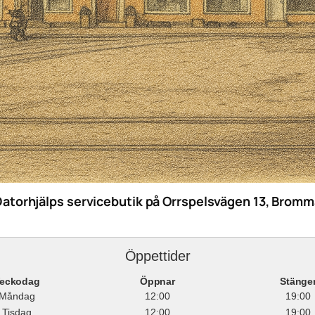
Datorhjälps servicebutik på Orrspelsvägen 13, Bromm
Öppettider
eckodag
Öppnar
Stänge
Måndag
12:00
19:00
Tisdag
12:00
19:00