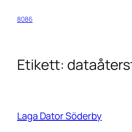
Hoppa
till
8086
innehåll
Etikett:
dataåters
Laga Dator Söderby