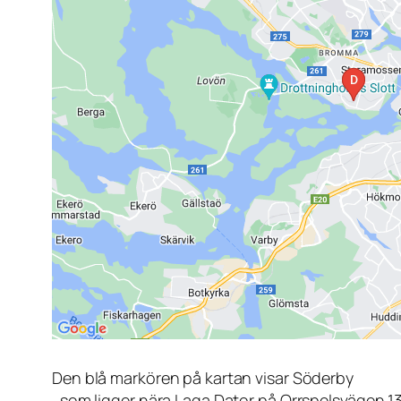
Den blå markören på kartan visar Söderby
, som ligger nära Laga Dator på Orrspelsvägen 1