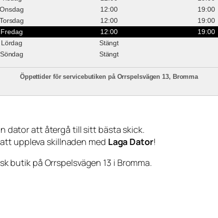
Onsdag
12:00
19:00
Torsdag
12:00
19:00
Fredag
12:00
19:00
Lördag
Stängt
Söndag
Stängt
Öppettider för servicebutiken på Orrspelsvägen 13, Bromma
 dator att återgå till sitt bästa skick.
 att uppleva skillnaden med
Laga Dator
!
sisk butik på Orrspelsvägen 13 i Bromma.