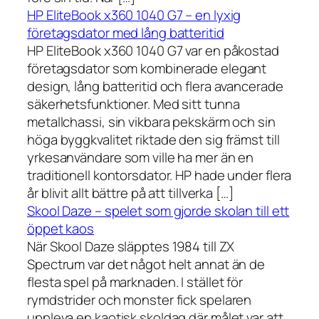
HP EliteBook x360 1040 G7 – en lyxig
företagsdator med lång batteritid
HP EliteBook x360 1040 G7 var en påkostad
företagsdator som kombinerade elegant
design, lång batteritid och flera avancerade
säkerhetsfunktioner. Med sitt tunna
metallchassi, sin vikbara pekskärm och sin
höga byggkvalitet riktade den sig främst till
yrkesanvändare som ville ha mer än en
traditionell kontorsdator. HP hade under flera
år blivit allt bättre på att tillverka […]
Skool Daze – spelet som gjorde skolan till ett
öppet kaos
När Skool Daze släpptes 1984 till ZX
Spectrum var det något helt annat än de
flesta spel på marknaden. I stället för
rymdstrider och monster fick spelaren
uppleva en kaotisk skoldag där målet var att