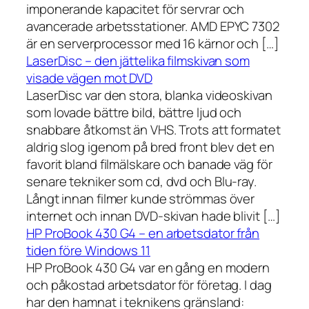
imponerande kapacitet för servrar och
avancerade arbetsstationer. AMD EPYC 7302
är en serverprocessor med 16 kärnor och […]
LaserDisc – den jättelika filmskivan som
visade vägen mot DVD
LaserDisc var den stora, blanka videoskivan
som lovade bättre bild, bättre ljud och
snabbare åtkomst än VHS. Trots att formatet
aldrig slog igenom på bred front blev det en
favorit bland filmälskare och banade väg för
senare tekniker som cd, dvd och Blu-ray.
Långt innan filmer kunde strömmas över
internet och innan DVD-skivan hade blivit […]
HP ProBook 430 G4 – en arbetsdator från
tiden före Windows 11
HP ProBook 430 G4 var en gång en modern
och påkostad arbetsdator för företag. I dag
har den hamnat i teknikens gränsland: