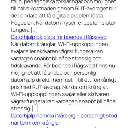
miljö, pedagogiska förklaringar och möjlighet
till halva kostnaden genom RUT-avdraget blir
det enklare att få digitala problem lösta.
Högdalen. När datorn fryser, e-posten slutar
fungera […]
Datorhjälp på plats för boende i Rågsved
När datorn krånglar, Wi-Fi-uppkopplingen
svajar eller skrivaren vägrar fungera kan
vardagen snabbt bli både stressig och
tidskrävande. För boende i Rågsved finns nu
möjlighet att få snabb och personlig
datorhjälp direkt i hemmet – till ett förmånligt
pris med RUT-avdrag. När datorn krånglar,
Wi-Fi-uppkopplingen svajar eller skrivaren
vägrar fungera kan vardagen snabbt bli både
stressig […]
Datorhjälp hemma i Vårberg – personligt stöd
när tekniken krånglar