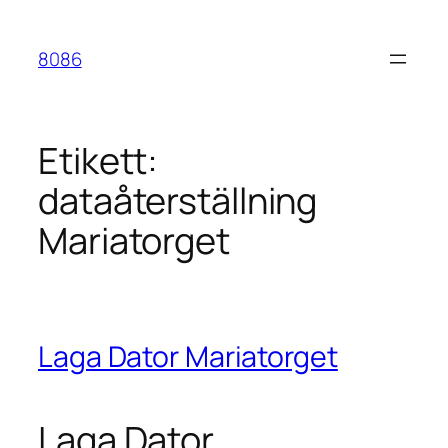
Hoppa
till
8086
innehåll
Etikett:
dataåterställning
Mariatorget
Laga Dator Mariatorget
Laga Dator