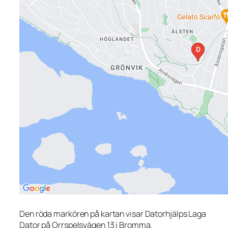
Den röda markören på kartan visar Datorhjälps Laga
Dator på Orrspelsvägen 13 i Bromma.