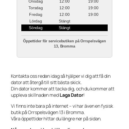
Onsdag
12:00
19:00
Torsdag
12:00
19:00
Fredag
12:00
19:00
Lördag
Stängt
Söndag
Stängt
Öppettider för servicebutiken på Orrspelsvägen
13, Bromma
Kontakta oss redan idag så hjälper vi dig att få din
dator att återgå till sitt bästa skick.
Din dator kommer att tacka dig, och du kommer att
uppleva skillnaden med
Laga Dator
!
Vi finns inte bara på internet – vi har även en fysisk
butik på Orrspelsvägen 13 i Bromma.
Våra öppettider hittar du längre ner på sidan.