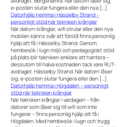
avdraget. Bergshamra. När datorn låser sig,
e-posten slutar fungera eller den nya […]
Datorhjälp hemma i Hässelby Strand –
personligt stöd när tekniken krånglar
När datorn krånglar, wifi strular eller den nya
mobilen känns svår att förstå finns personlig
hjälp att få i Hässelby Strand. Genom
hembesök i lugn miljö och pedagogiskt stöd
på plats blir tekniken enklare att hantera –
dessutom till halva kostnaden tack vare RUT-
avdraget. Hässelby Strand. När datorn låser
sig, e-posten slutar fungera eller den […]
Datorhjälp hemma i Högdalen – personligt
stöd när tekniken krånglar
När tekniken krånglar i vardagen – från
datorer som låser sig till wifi som inte
fungerar – finns personlig hjälp att få i
Högdalen. Med hembesök i lugn och trygg