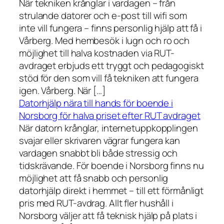
När tekniken krånglar i vardagen – från
strulande datorer och e-post till wifi som
inte vill fungera – finns personlig hjälp att få i
Vårberg. Med hembesök i lugn och ro och
möjlighet till halva kostnaden via RUT-
avdraget erbjuds ett tryggt och pedagogiskt
stöd för den som vill få tekniken att fungera
igen. Vårberg. När […]
Datorhjälp nära till hands för boende i
Norsborg för halva priset efter RUT avdraget
När datorn krånglar, internetuppkopplingen
svajar eller skrivaren vägrar fungera kan
vardagen snabbt bli både stressig och
tidskrävande. För boende i Norsborg finns nu
möjlighet att få snabb och personlig
datorhjälp direkt i hemmet – till ett förmånligt
pris med RUT-avdrag. Allt fler hushåll i
Norsborg väljer att få teknisk hjälp på plats i