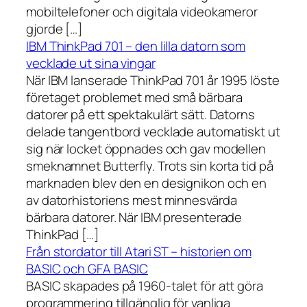
mobiltelefoner och digitala videokameror
gjorde […]
IBM ThinkPad 701 – den lilla datorn som
vecklade ut sina vingar
När IBM lanserade ThinkPad 701 år 1995 löste
företaget problemet med små bärbara
datorer på ett spektakulärt sätt. Datorns
delade tangentbord vecklade automatiskt ut
sig när locket öppnades och gav modellen
smeknamnet Butterfly. Trots sin korta tid på
marknaden blev den en designikon och en
av datorhistoriens mest minnesvärda
bärbara datorer. När IBM presenterade
ThinkPad […]
Från stordator till Atari ST – historien om
BASIC och GFA BASIC
BASIC skapades på 1960-talet för att göra
programmering tillgänglig för vanliga