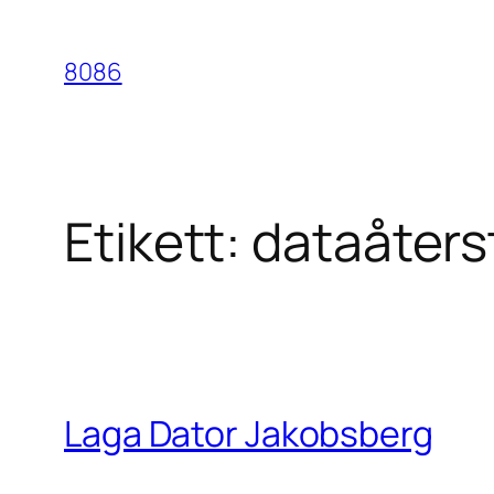
Hoppa
till
8086
innehåll
Etikett:
dataåters
Laga Dator Jakobsberg