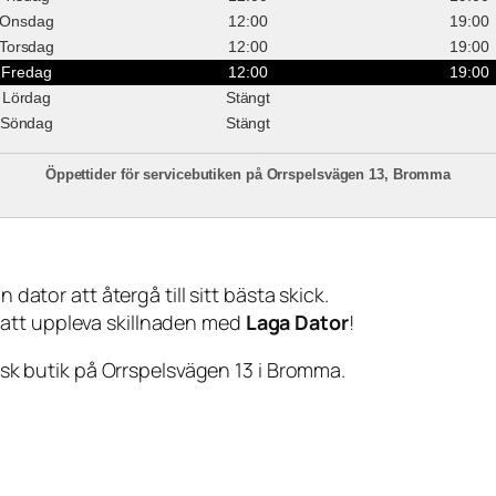
Onsdag
12:00
19:00
Torsdag
12:00
19:00
Fredag
12:00
19:00
Lördag
Stängt
Söndag
Stängt
Öppettider för servicebutiken på Orrspelsvägen 13, Bromma
 dator att återgå till sitt bästa skick.
 att uppleva skillnaden med
Laga Dator
!
sisk butik på Orrspelsvägen 13 i Bromma.