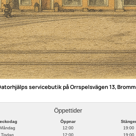
Datorhjälps servicebutik på Orrspelsvägen 13, Bromm
Öppettider
eckodag
Öppnar
Stänge
Måndag
12:00
19:00
Tisdag
12:00
19:00