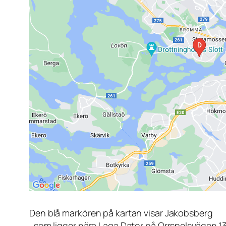
Den blå markören på kartan visar Jakobsberg
, som ligger nära Laga Dator på Orrspelsvägen 1