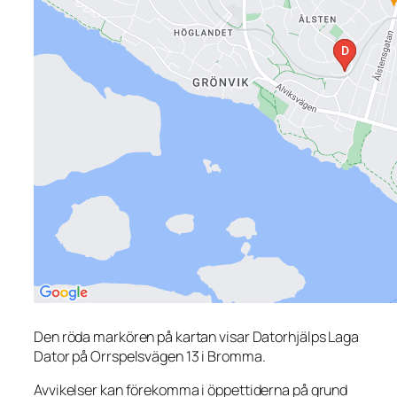
Den röda markören på kartan visar Datorhjälps Laga
Dator på Orrspelsvägen 13 i Bromma.
Avvikelser kan förekomma i öppettiderna på grund