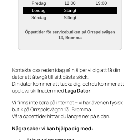
Fredag
12:00
19:00
Lördag
Stängt
Söndag
Stängt
Öppettider för servicebutiken på Orrspelsvägen
13, Bromma
Kontakta oss redan idag så hjälper vi dig att få din
dator att återgå till sitt bästa skick.
Din dator kommer att tacka dig, och du kommer att
uppleva skillnaden med
Laga Dator
!
Vi finns inte bara på internet – vi har även en fysisk
butik på Orrspelsvägen 13 i Bromma.
Våra öppettider hittar du längre ner på sidan.
Några saker vi kan hjälpa dig med: