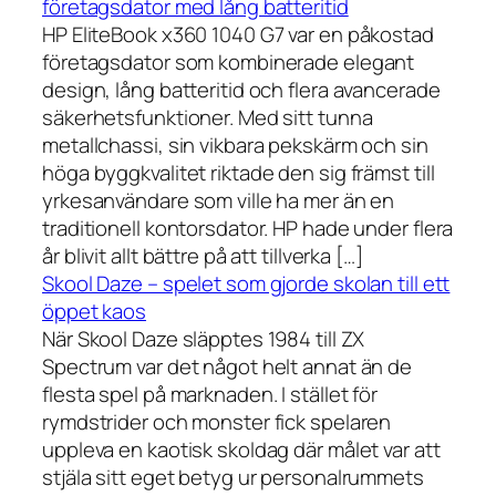
företagsdator med lång batteritid
HP EliteBook x360 1040 G7 var en påkostad
företagsdator som kombinerade elegant
design, lång batteritid och flera avancerade
säkerhetsfunktioner. Med sitt tunna
metallchassi, sin vikbara pekskärm och sin
höga byggkvalitet riktade den sig främst till
yrkesanvändare som ville ha mer än en
traditionell kontorsdator. HP hade under flera
år blivit allt bättre på att tillverka […]
Skool Daze – spelet som gjorde skolan till ett
öppet kaos
När Skool Daze släpptes 1984 till ZX
Spectrum var det något helt annat än de
flesta spel på marknaden. I stället för
rymdstrider och monster fick spelaren
uppleva en kaotisk skoldag där målet var att
stjäla sitt eget betyg ur personalrummets