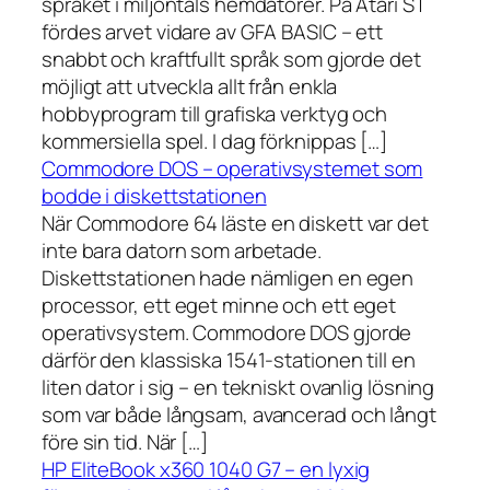
språket i miljontals hemdatorer. På Atari ST
fördes arvet vidare av GFA BASIC – ett
snabbt och kraftfullt språk som gjorde det
möjligt att utveckla allt från enkla
hobbyprogram till grafiska verktyg och
kommersiella spel. I dag förknippas […]
Commodore DOS – operativsystemet som
bodde i diskettstationen
När Commodore 64 läste en diskett var det
inte bara datorn som arbetade.
Diskettstationen hade nämligen en egen
processor, ett eget minne och ett eget
operativsystem. Commodore DOS gjorde
därför den klassiska 1541-stationen till en
liten dator i sig – en tekniskt ovanlig lösning
som var både långsam, avancerad och långt
före sin tid. När […]
HP EliteBook x360 1040 G7 – en lyxig