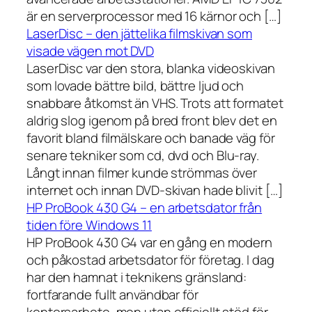
är en serverprocessor med 16 kärnor och […]
LaserDisc – den jättelika filmskivan som
visade vägen mot DVD
LaserDisc var den stora, blanka videoskivan
som lovade bättre bild, bättre ljud och
snabbare åtkomst än VHS. Trots att formatet
aldrig slog igenom på bred front blev det en
favorit bland filmälskare och banade väg för
senare tekniker som cd, dvd och Blu-ray.
Långt innan filmer kunde strömmas över
internet och innan DVD-skivan hade blivit […]
HP ProBook 430 G4 – en arbetsdator från
tiden före Windows 11
HP ProBook 430 G4 var en gång en modern
och påkostad arbetsdator för företag. I dag
har den hamnat i teknikens gränsland:
fortfarande fullt användbar för