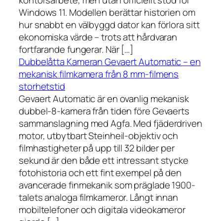
kontorsarbete, men utan officiellt stöd för
Windows 11. Modellen berättar historien om
hur snabbt en välbyggd dator kan förlora sitt
ekonomiska värde – trots att hårdvaran
fortfarande fungerar. När […]
Dubbelåtta Kameran Gevaert Automatic – en
mekanisk filmkamera från 8 mm-filmens
storhetstid
Gevaert Automatic är en ovanlig mekanisk
dubbel-8-kamera från tiden före Gevaerts
sammanslagning med Agfa. Med fjäderdriven
motor, utbytbart Steinheil-objektiv och
filmhastigheter på upp till 32 bilder per
sekund är den både ett intressant stycke
fotohistoria och ett fint exempel på den
avancerade finmekanik som präglade 1900-
talets analoga filmkameror. Långt innan
mobiltelefoner och digitala videokameror