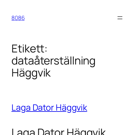
Hoppa
till
8086
innehåll
Etikett:
dataåterställning
Häggvik
Laga Dator Häggvik
Laga Dator Häggvik