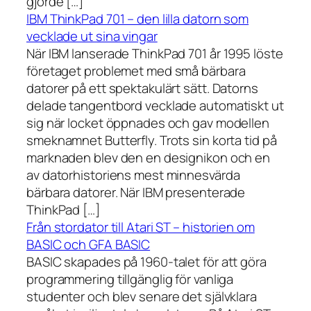
gjorde […]
IBM ThinkPad 701 – den lilla datorn som
vecklade ut sina vingar
När IBM lanserade ThinkPad 701 år 1995 löste
företaget problemet med små bärbara
datorer på ett spektakulärt sätt. Datorns
delade tangentbord vecklade automatiskt ut
sig när locket öppnades och gav modellen
smeknamnet Butterfly. Trots sin korta tid på
marknaden blev den en designikon och en
av datorhistoriens mest minnesvärda
bärbara datorer. När IBM presenterade
ThinkPad […]
Från stordator till Atari ST – historien om
BASIC och GFA BASIC
BASIC skapades på 1960-talet för att göra
programmering tillgänglig för vanliga
studenter och blev senare det självklara