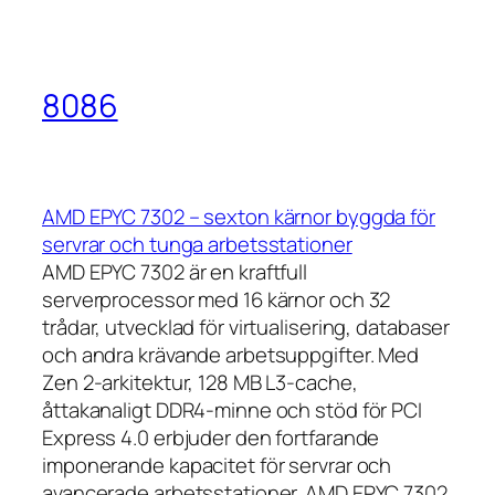
8086
AMD EPYC 7302 – sexton kärnor byggda för
servrar och tunga arbetsstationer
AMD EPYC 7302 är en kraftfull
serverprocessor med 16 kärnor och 32
trådar, utvecklad för virtualisering, databaser
och andra krävande arbetsuppgifter. Med
Zen 2-arkitektur, 128 MB L3-cache,
åttakanaligt DDR4-minne och stöd för PCI
Express 4.0 erbjuder den fortfarande
imponerande kapacitet för servrar och
avancerade arbetsstationer. AMD EPYC 7302