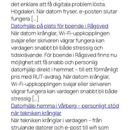
det enklare att få digitala problem lösta.
Högdalen. När datorn fryser, e-posten slutar
fungera […]
Datorhjälp på plats för boende i Rågsved
När datorn krånglar, Wi-Fi-uppkopplingen
svajar eller skrivaren vägrar fungera kan
vardagen snabbt bli både stressig och
tidskrävande. För boende i Rågsved finns nu
möjlighet att få snabb och personlig
datorhjälp direkt i hemmet – till ett förmånligt
pris med RUT-avdrag. När datorn krånglar,
Wi-Fi-uppkopplingen svajar eller skrivaren
vägrar fungera kan vardagen snabbt bli både
stressig […]
Datorhjälp hemma i Vårberg – personligt stöd
när tekniken krånglar
När tekniken krånglar i vardagen – från
strulande datorer och e-post till wifi som