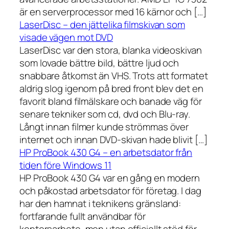
är en serverprocessor med 16 kärnor och […]
LaserDisc – den jättelika filmskivan som
visade vägen mot DVD
LaserDisc var den stora, blanka videoskivan
som lovade bättre bild, bättre ljud och
snabbare åtkomst än VHS. Trots att formatet
aldrig slog igenom på bred front blev det en
favorit bland filmälskare och banade väg för
senare tekniker som cd, dvd och Blu-ray.
Långt innan filmer kunde strömmas över
internet och innan DVD-skivan hade blivit […]
HP ProBook 430 G4 – en arbetsdator från
tiden före Windows 11
HP ProBook 430 G4 var en gång en modern
och påkostad arbetsdator för företag. I dag
har den hamnat i teknikens gränsland:
fortfarande fullt användbar för