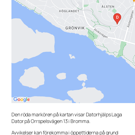
Den röda markören på kartan visar Datorhjälps Laga
Dator på Orrspelsvägen 13 i Bromma.
Avvikelser kan förekomma i öppettiderna på grund