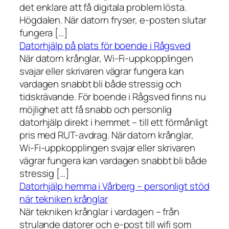
det enklare att få digitala problem lösta.
Högdalen. När datorn fryser, e-posten slutar
fungera […]
Datorhjälp på plats för boende i Rågsved
När datorn krånglar, Wi-Fi-uppkopplingen
svajar eller skrivaren vägrar fungera kan
vardagen snabbt bli både stressig och
tidskrävande. För boende i Rågsved finns nu
möjlighet att få snabb och personlig
datorhjälp direkt i hemmet – till ett förmånligt
pris med RUT-avdrag. När datorn krånglar,
Wi-Fi-uppkopplingen svajar eller skrivaren
vägrar fungera kan vardagen snabbt bli både
stressig […]
Datorhjälp hemma i Vårberg – personligt stöd
när tekniken krånglar
När tekniken krånglar i vardagen – från
strulande datorer och e-post till wifi som