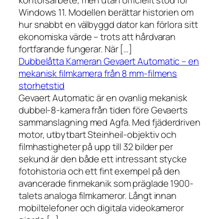
kontorsarbete, men utan officiellt stöd för
Windows 11. Modellen berättar historien om
hur snabbt en välbyggd dator kan förlora sitt
ekonomiska värde – trots att hårdvaran
fortfarande fungerar. När […]
Dubbelåtta Kameran Gevaert Automatic – en
mekanisk filmkamera från 8 mm-filmens
storhetstid
Gevaert Automatic är en ovanlig mekanisk
dubbel-8-kamera från tiden före Gevaerts
sammanslagning med Agfa. Med fjäderdriven
motor, utbytbart Steinheil-objektiv och
filmhastigheter på upp till 32 bilder per
sekund är den både ett intressant stycke
fotohistoria och ett fint exempel på den
avancerade finmekanik som präglade 1900-
talets analoga filmkameror. Långt innan
mobiltelefoner och digitala videokameror