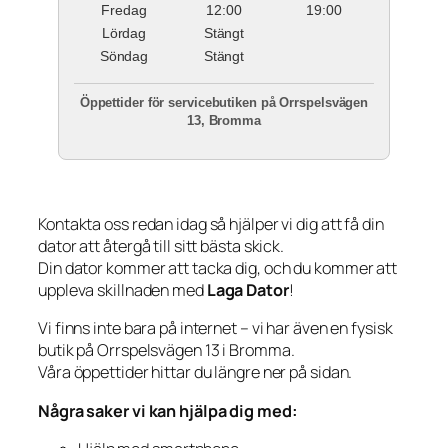
Fredag
12:00
19:00
Lördag
Stängt
Söndag
Stängt
Öppettider för servicebutiken på Orrspelsvägen
13, Bromma
Kontakta oss redan idag så hjälper vi dig att få din
dator att återgå till sitt bästa skick.
Din dator kommer att tacka dig, och du kommer att
uppleva skillnaden med
Laga Dator
!
Vi finns inte bara på internet – vi har även en fysisk
butik på Orrspelsvägen 13 i Bromma.
Våra öppettider hittar du längre ner på sidan.
Några saker vi kan hjälpa dig med: