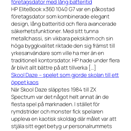
företagsdator med lång batteritid
HP EliteBook x360 1040 G7 var en påkostad
företagsdator som kombinerade elegant
design, lång batteritid och flera avancerade
säkerhetsfunktioner. Med sitt tunna
metallchassi, sin vikbara pekskärm och sin
höga byggkvalitet riktade den sig främst till
yrkesanvändare som ville ha mer än en
traditionell kontorsdator. HP hade under flera
år blivit allt bättre på att tillverka […]
Skool Daze – spelet som gjorde skolan till ett
öppet kaos
När Skool Daze släpptes 1984 till ZX
Spectrum var det något helt annat än de
flesta spel på marknaden. I stället för
rymdstrider och monster fick spelaren
uppleva en kaotisk skoldag där målet var att
stjäla sitt eget betyg ur personalrummets