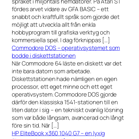
språket i miljontals hemdatorer. På Atari ST
fördes arvet vidare av GFA BASIC – ett
snabbt och kraftfullt språk som gjorde det
möjligt att utveckla allt från enkla
hobbyprogram till grafiska verktyg och
kommersiella spel. I dag förknippas […]
Commodore DOS – operativsystemet som
bodde i diskettstationen
När Commodore 64 läste en diskett var det
inte bara datorn som arbetade.
Diskettstationen hade nämligen en egen
processor, ett eget minne och ett eget
operativsystem. Commodore DOS gjorde
därför den klassiska 1541-stationen till en
liten dator i sig – en tekniskt ovanlig lösning
som var både långsam, avancerad och långt
före sin tid. När […]
HP EliteBook x360 1040 G7 – en lyxig