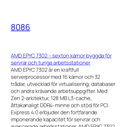
8086
AMD EPYC 7302 – sexton kärnor byggda för
servrar och tunga arbetsstationer
AMD EPYC 7302 är en kraftfull
serverprocessor med 16 kärnor och 32
trådar, utvecklad för virtualisering, databaser
och andra krävande arbetsuppgifter. Med
Zen 2-arkitektur, 128 MB L3-cache,
åttakanaligt DDR4-minne och stöd för PCI
Express 4.0 erbjuder den fortfarande
imponerande kapacitet för servrar och
avancerade arbetsstationer. AMD EPYC 7302