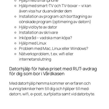
Hjälp med smartphone
Hjälp med smart-TV och TV-boxar – vi kan
även visa hur du använder dem
Installation av program och borttagning av
oönskade program (optimering av datorn)
Hjälp vid byte av dator
Installation av skrivare
Inköpsråd – vad ska man köpa?
Hjälp med Linux
Problem med Mac, Linux eller Windows?
Nätverksproblem, t.ex. wifi eller
internetanslutning
Datorhjälp för halva priset med RUT-avdrag
för dig som bor i Vårdkasen
Med datorhjälp hemma kommer en erfaren och
kunnig tekniker hem till dig och hjälper till med:
datorn, wifi, e-post, surfplatta samt vid datorbyte.