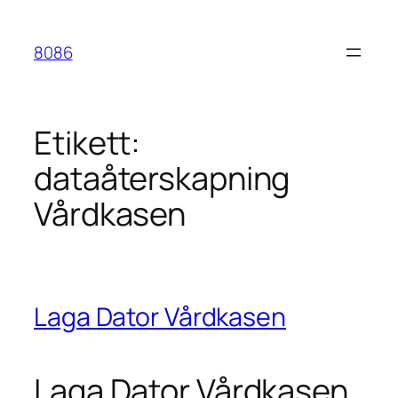
Hoppa
till
8086
innehåll
Etikett:
dataåterskapning
Vårdkasen
Laga Dator Vårdkasen
Laga Dator Vårdkasen