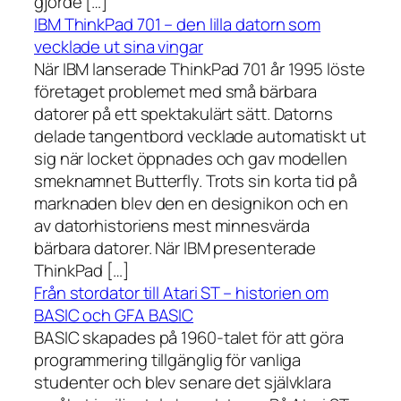
gjorde […]
IBM ThinkPad 701 – den lilla datorn som
vecklade ut sina vingar
När IBM lanserade ThinkPad 701 år 1995 löste
företaget problemet med små bärbara
datorer på ett spektakulärt sätt. Datorns
delade tangentbord vecklade automatiskt ut
sig när locket öppnades och gav modellen
smeknamnet Butterfly. Trots sin korta tid på
marknaden blev den en designikon och en
av datorhistoriens mest minnesvärda
bärbara datorer. När IBM presenterade
ThinkPad […]
Från stordator till Atari ST – historien om
BASIC och GFA BASIC
BASIC skapades på 1960-talet för att göra
programmering tillgänglig för vanliga
studenter och blev senare det självklara