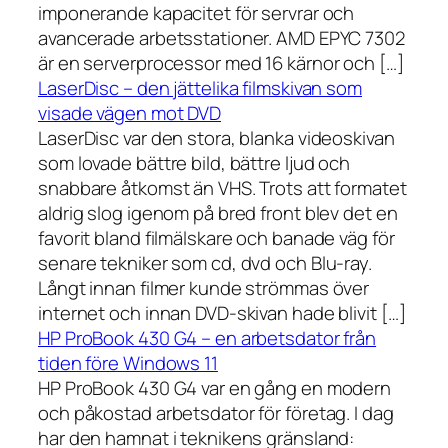
imponerande kapacitet för servrar och
avancerade arbetsstationer. AMD EPYC 7302
är en serverprocessor med 16 kärnor och […]
LaserDisc – den jättelika filmskivan som
visade vägen mot DVD
LaserDisc var den stora, blanka videoskivan
som lovade bättre bild, bättre ljud och
snabbare åtkomst än VHS. Trots att formatet
aldrig slog igenom på bred front blev det en
favorit bland filmälskare och banade väg för
senare tekniker som cd, dvd och Blu-ray.
Långt innan filmer kunde strömmas över
internet och innan DVD-skivan hade blivit […]
HP ProBook 430 G4 – en arbetsdator från
tiden före Windows 11
HP ProBook 430 G4 var en gång en modern
och påkostad arbetsdator för företag. I dag
har den hamnat i teknikens gränsland: