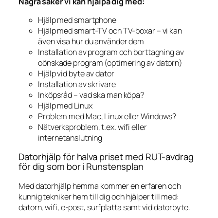
Några saker vi kan hjälpa dig med:
Hjälp med smartphone
Hjälp med smart-TV och TV-boxar – vi kan
även visa hur du använder dem
Installation av program och borttagning av
oönskade program (optimering av datorn)
Hjälp vid byte av dator
Installation av skrivare
Inköpsråd – vad ska man köpa?
Hjälp med Linux
Problem med Mac, Linux eller Windows?
Nätverksproblem, t.ex. wifi eller
internetanslutning
Datorhjälp för halva priset med RUT-avdrag
för dig som bor i Runstensplan
Med datorhjälp hemma kommer en erfaren och
kunnig tekniker hem till dig och hjälper till med:
datorn, wifi, e-post, surfplatta samt vid datorbyte.