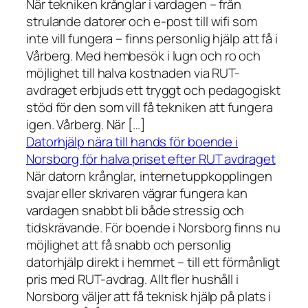
När tekniken krånglar i vardagen – från
strulande datorer och e-post till wifi som
inte vill fungera – finns personlig hjälp att få i
Vårberg. Med hembesök i lugn och ro och
möjlighet till halva kostnaden via RUT-
avdraget erbjuds ett tryggt och pedagogiskt
stöd för den som vill få tekniken att fungera
igen. Vårberg. När […]
Datorhjälp nära till hands för boende i
Norsborg för halva priset efter RUT avdraget
När datorn krånglar, internetuppkopplingen
svajar eller skrivaren vägrar fungera kan
vardagen snabbt bli både stressig och
tidskrävande. För boende i Norsborg finns nu
möjlighet att få snabb och personlig
datorhjälp direkt i hemmet – till ett förmånligt
pris med RUT-avdrag. Allt fler hushåll i
Norsborg väljer att få teknisk hjälp på plats i