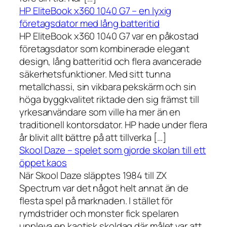
HP EliteBook x360 1040 G7 – en lyxig
företagsdator med lång batteritid
HP EliteBook x360 1040 G7 var en påkostad
företagsdator som kombinerade elegant
design, lång batteritid och flera avancerade
säkerhetsfunktioner. Med sitt tunna
metallchassi, sin vikbara pekskärm och sin
höga byggkvalitet riktade den sig främst till
yrkesanvändare som ville ha mer än en
traditionell kontorsdator. HP hade under flera
år blivit allt bättre på att tillverka […]
Skool Daze – spelet som gjorde skolan till ett
öppet kaos
När Skool Daze släpptes 1984 till ZX
Spectrum var det något helt annat än de
flesta spel på marknaden. I stället för
rymdstrider och monster fick spelaren
uppleva en kaotisk skoldag där målet var att