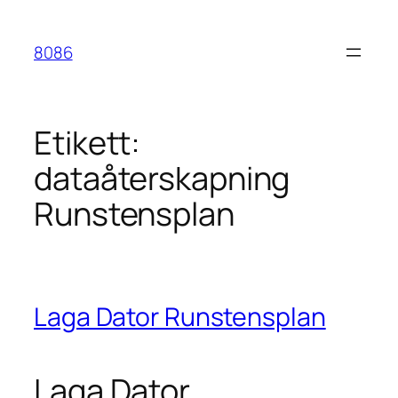
Hoppa
till
8086
innehåll
Etikett:
dataåterskapning
Runstensplan
Laga Dator Runstensplan
Laga Dator