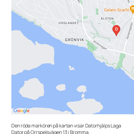
Den röda markören på kartan visar Datorhjälps Laga
Dator på Orrspelsvägen 13 i Bromma.