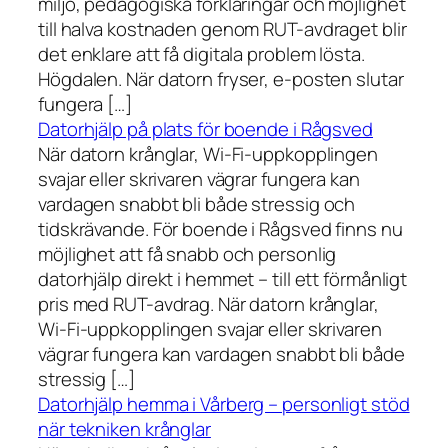
miljö, pedagogiska förklaringar och möjlighet
till halva kostnaden genom RUT-avdraget blir
det enklare att få digitala problem lösta.
Högdalen. När datorn fryser, e-posten slutar
fungera […]
Datorhjälp på plats för boende i Rågsved
När datorn krånglar, Wi-Fi-uppkopplingen
svajar eller skrivaren vägrar fungera kan
vardagen snabbt bli både stressig och
tidskrävande. För boende i Rågsved finns nu
möjlighet att få snabb och personlig
datorhjälp direkt i hemmet – till ett förmånligt
pris med RUT-avdrag. När datorn krånglar,
Wi-Fi-uppkopplingen svajar eller skrivaren
vägrar fungera kan vardagen snabbt bli både
stressig […]
Datorhjälp hemma i Vårberg – personligt stöd
när tekniken krånglar