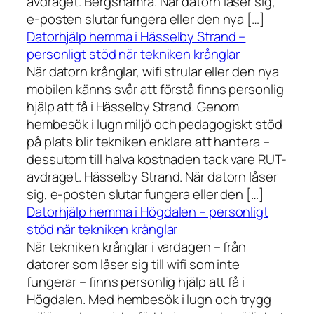
avdraget. Bergshamra. När datorn låser sig,
e-posten slutar fungera eller den nya […]
Datorhjälp hemma i Hässelby Strand –
personligt stöd när tekniken krånglar
När datorn krånglar, wifi strular eller den nya
mobilen känns svår att förstå finns personlig
hjälp att få i Hässelby Strand. Genom
hembesök i lugn miljö och pedagogiskt stöd
på plats blir tekniken enklare att hantera –
dessutom till halva kostnaden tack vare RUT-
avdraget. Hässelby Strand. När datorn låser
sig, e-posten slutar fungera eller den […]
Datorhjälp hemma i Högdalen – personligt
stöd när tekniken krånglar
När tekniken krånglar i vardagen – från
datorer som låser sig till wifi som inte
fungerar – finns personlig hjälp att få i
Högdalen. Med hembesök i lugn och trygg