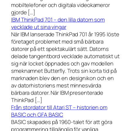
mobiltelefoner och digitala videokameror
gjorde […]
IBM ThinkPad 701 – den lilla datorn som
vecklade ut sina vingar
När IBM lanserade ThinkPad 701 år 1995 löste
företaget problemet med små bärbara
datorer på ett spektakulärt sätt. Datorns
delade tangentbord vecklade automatiskt ut
sig när locket öppnades och gav modellen
smeknamnet Butterfly. Trots sin korta tid på
marknaden blev den en designikon och en
av datorhistoriens mest minnesvärda
bärbara datorer. När IBM presenterade
ThinkPad […]
Från stordator till Atari ST – historien om
BASIC och GFA BASIC
BASIC skapades på 1960-talet för att göra
programmering tillgänglig för vanliga