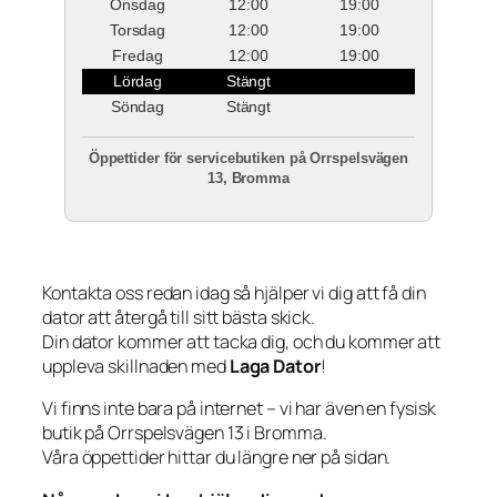
Onsdag
12:00
19:00
Torsdag
12:00
19:00
Fredag
12:00
19:00
Lördag
Stängt
Söndag
Stängt
Öppettider för servicebutiken på Orrspelsvägen
13, Bromma
Kontakta oss redan idag så hjälper vi dig att få din
dator att återgå till sitt bästa skick.
Din dator kommer att tacka dig, och du kommer att
uppleva skillnaden med
Laga Dator
!
Vi finns inte bara på internet – vi har även en fysisk
butik på Orrspelsvägen 13 i Bromma.
Våra öppettider hittar du längre ner på sidan.