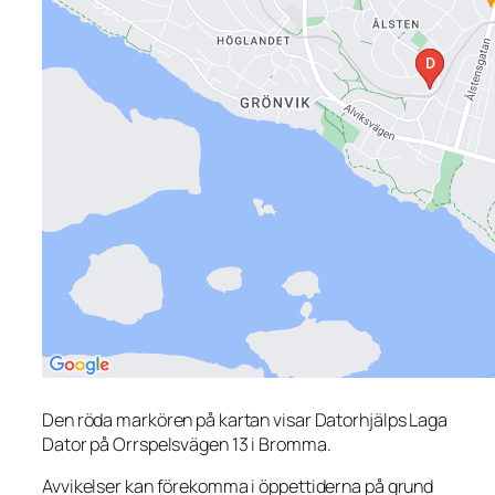
Den röda markören på kartan visar Datorhjälps Laga
Dator på Orrspelsvägen 13 i Bromma.
Avvikelser kan förekomma i öppettiderna på grund