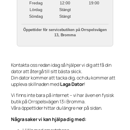
Fredag
12:00
19:00
Lördag
Stängt
Söndag
Stängt
Öppettider för servicebutiken på Orrspelsvägen
13, Bromma
Kontakta oss redan idag så hjälper vi dig att få din
dator att återgå till sitt bästa skick.
Din dator kommer att tacka dig, och du kommer att
uppleva skillnaden med
Laga Dator
!
Vi finns inte bara på internet – vi har även en fysisk
butik på Orrspelsvägen 13 i Bromma.
Våra öppettider hittar du längre ner på sidan.
Några saker vi kan hjälpa dig med: