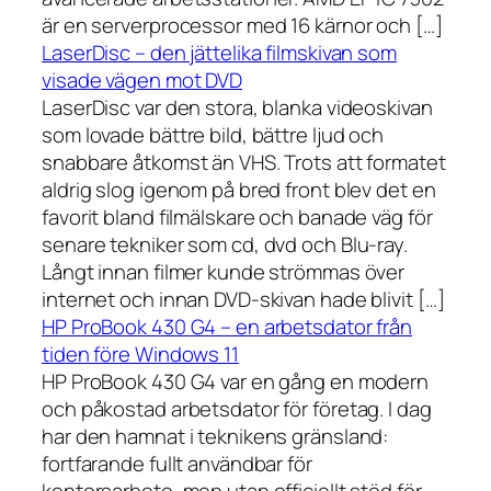
är en serverprocessor med 16 kärnor och […]
LaserDisc – den jättelika filmskivan som
visade vägen mot DVD
LaserDisc var den stora, blanka videoskivan
som lovade bättre bild, bättre ljud och
snabbare åtkomst än VHS. Trots att formatet
aldrig slog igenom på bred front blev det en
favorit bland filmälskare och banade väg för
senare tekniker som cd, dvd och Blu-ray.
Långt innan filmer kunde strömmas över
internet och innan DVD-skivan hade blivit […]
HP ProBook 430 G4 – en arbetsdator från
tiden före Windows 11
HP ProBook 430 G4 var en gång en modern
och påkostad arbetsdator för företag. I dag
har den hamnat i teknikens gränsland:
fortfarande fullt användbar för