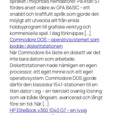
språket i miljontals hemdatorer. På Atari ST
fördes arvet vidare av GFA BASIC – ett
snabbt och kraftfullt språk som gjorde det
möjligt att utveckla allt från enkla
hobbyprogram till grafiska verktyg och
kommersiella spel. I dag förknippas […]
Commodore DOS – operativsystemet som
bodde i diskettstationen
När Commodore 64 läste en diskett var det
inte bara datorn som arbetade.
Diskettstationen hade nämligen en egen
processor, ett eget minne och ett eget
operativsystem. Commodore DOS gjorde
därför den klassiska 1541-stationen till en
liten dator i sig – en tekniskt ovanlig lösning
som var både långsam, avancerad och långt
före sin tid. När […]
HP EliteBook x360 1040 G7 – en lyxig