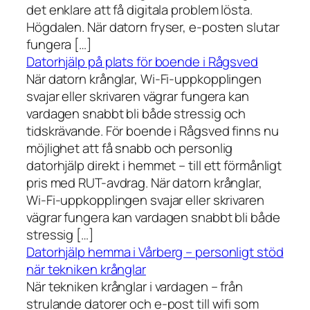
det enklare att få digitala problem lösta.
Högdalen. När datorn fryser, e-posten slutar
fungera […]
Datorhjälp på plats för boende i Rågsved
När datorn krånglar, Wi-Fi-uppkopplingen
svajar eller skrivaren vägrar fungera kan
vardagen snabbt bli både stressig och
tidskrävande. För boende i Rågsved finns nu
möjlighet att få snabb och personlig
datorhjälp direkt i hemmet – till ett förmånligt
pris med RUT-avdrag. När datorn krånglar,
Wi-Fi-uppkopplingen svajar eller skrivaren
vägrar fungera kan vardagen snabbt bli både
stressig […]
Datorhjälp hemma i Vårberg – personligt stöd
när tekniken krånglar
När tekniken krånglar i vardagen – från
strulande datorer och e-post till wifi som