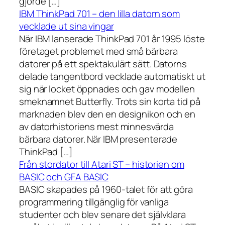
gjorde […]
IBM ThinkPad 701 – den lilla datorn som
vecklade ut sina vingar
När IBM lanserade ThinkPad 701 år 1995 löste
företaget problemet med små bärbara
datorer på ett spektakulärt sätt. Datorns
delade tangentbord vecklade automatiskt ut
sig när locket öppnades och gav modellen
smeknamnet Butterfly. Trots sin korta tid på
marknaden blev den en designikon och en
av datorhistoriens mest minnesvärda
bärbara datorer. När IBM presenterade
ThinkPad […]
Från stordator till Atari ST – historien om
BASIC och GFA BASIC
BASIC skapades på 1960-talet för att göra
programmering tillgänglig för vanliga
studenter och blev senare det självklara