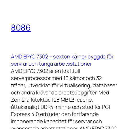
8086
AMD EPYC 7302 – sexton kärnor byggda för
servrar och tunga arbetsstationer
AMD EPYC 7302 är en kraftfull
serverprocessor med 16 kärnor och 32
trådar, utvecklad för virtualisering, databaser
och andra krävande arbetsuppgifter. Med
Zen 2-arkitektur, 128 MB L3-cache,
åttakanaligt DDR4-minne och stöd för PCI
Express 4.0 erbjuder den fortfarande
imponerande kapacitet för servrar och
avancerade arbetsstationer. AMD EPYC 7302