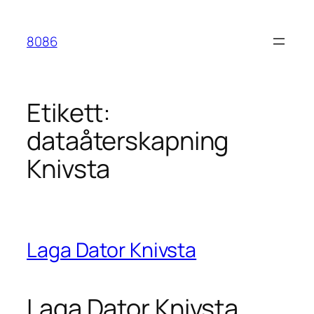
Hoppa
till
8086
innehåll
Etikett:
dataåterskapning
Knivsta
Laga Dator Knivsta
Laga Dator Knivsta