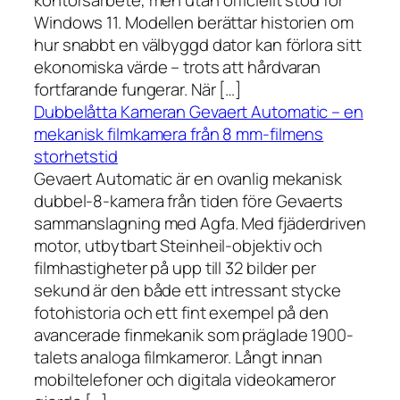
kontorsarbete, men utan officiellt stöd för
Windows 11. Modellen berättar historien om
hur snabbt en välbyggd dator kan förlora sitt
ekonomiska värde – trots att hårdvaran
fortfarande fungerar. När […]
Dubbelåtta Kameran Gevaert Automatic – en
mekanisk filmkamera från 8 mm-filmens
storhetstid
Gevaert Automatic är en ovanlig mekanisk
dubbel-8-kamera från tiden före Gevaerts
sammanslagning med Agfa. Med fjäderdriven
motor, utbytbart Steinheil-objektiv och
filmhastigheter på upp till 32 bilder per
sekund är den både ett intressant stycke
fotohistoria och ett fint exempel på den
avancerade finmekanik som präglade 1900-
talets analoga filmkameror. Långt innan
mobiltelefoner och digitala videokameror