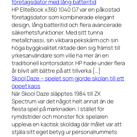
företagsdator med lång batteritid
HP EliteBook x360 1040 G7 var en påkostad
företagsdator som kombinerade elegant
design, lång batteritid och flera avancerade
säkerhetsfunktioner. Med sitt tunna
metallchassi, sin vikbara pekskärm och sin
höga byggkvalitet riktade den sig främst till
yrkesanvändare som ville ha mer än en
traditionell kontorsdator. HP hade under flera
år blivit allt bättre på att tillverka […]
Skool Daze – spelet som gjorde skolan till ett
öppet kaos
När Skool Daze släpptes 1984 till ZX
Spectrum var det något helt annat än de
flesta spel på marknaden. I stället för
rymdstrider och monster fick spelaren
uppleva en kaotisk skoldag där målet var att
stjäla sitt eget betyg ur personalrummets