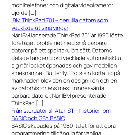
mobiltelefoner och digitala videokameror
gjorde […]
IBM ThinkPad 701 – den lilla datorn som
vecklade ut sina vingar
När IBM lanserade ThinkPad 701 år 1995 löste
företaget problemet med små bärbara
datorer på ett spektakulärt sätt. Datorns
delade tangentbord vecklade automatiskt ut
sig när locket öppnades och gav modellen
smeknamnet Butterfly. Trots sin korta tid på
marknaden blev den en designikon och en
av datorhistoriens mest minnesvärda
bärbara datorer. När IBM presenterade
ThinkPad […]
Från stordator till Atari ST – historien om
BASIC och GFA BASIC
BASIC skapades på 1960-talet för att göra
programmering tillgänglig för vanliga