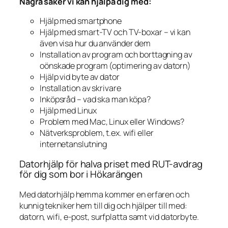
Några saker vi kan hjälpa dig med:
Hjälp med smartphone
Hjälp med smart-TV och TV-boxar – vi kan
även visa hur du använder dem
Installation av program och borttagning av
oönskade program (optimering av datorn)
Hjälp vid byte av dator
Installation av skrivare
Inköpsråd – vad ska man köpa?
Hjälp med Linux
Problem med Mac, Linux eller Windows?
Nätverksproblem, t.ex. wifi eller
internetanslutning
Datorhjälp för halva priset med RUT-avdrag
för dig som bor i Hökarängen
Med datorhjälp hemma kommer en erfaren och
kunnig tekniker hem till dig och hjälper till med:
datorn, wifi, e-post, surfplatta samt vid datorbyte.