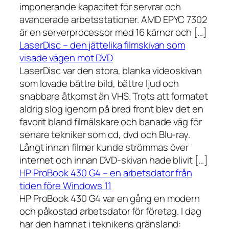
imponerande kapacitet för servrar och
avancerade arbetsstationer. AMD EPYC 7302
är en serverprocessor med 16 kärnor och […]
LaserDisc – den jättelika filmskivan som
visade vägen mot DVD
LaserDisc var den stora, blanka videoskivan
som lovade bättre bild, bättre ljud och
snabbare åtkomst än VHS. Trots att formatet
aldrig slog igenom på bred front blev det en
favorit bland filmälskare och banade väg för
senare tekniker som cd, dvd och Blu-ray.
Långt innan filmer kunde strömmas över
internet och innan DVD-skivan hade blivit […]
HP ProBook 430 G4 – en arbetsdator från
tiden före Windows 11
HP ProBook 430 G4 var en gång en modern
och påkostad arbetsdator för företag. I dag
har den hamnat i teknikens gränsland: