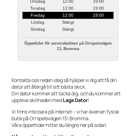
Onsdag
12:00
19:00
Torsdag
12:00
19:00
Fredag
12:00
19:00
Lördag
Stängt
Söndag
Stängt
Öppettider för servicebutiken på Orrspelsvägen
13, Bromma
Kontakta oss redan idag så hjälper vi dig att få din
dator att återgå till sitt bästa skick.
Din dator kommer att tacka dig, och du kommer att
uppleva skillnaden med
Laga Dator
!
Vi finns inte bara på internet – vi har även en fysisk
butik på Orrspelsvägen 13 i Bromma.
Våra öppettider hittar du längre ner på sidan.