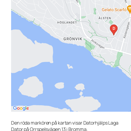
Den röda markören på kartan visar Datorhjälps Laga
Dator på Orrspelsvägen 13 i Bromma.