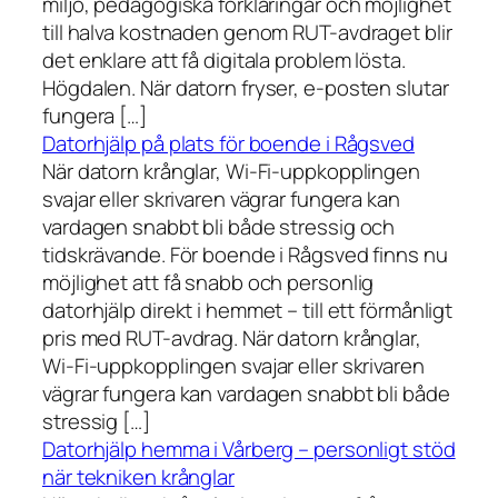
miljö, pedagogiska förklaringar och möjlighet
till halva kostnaden genom RUT-avdraget blir
det enklare att få digitala problem lösta.
Högdalen. När datorn fryser, e-posten slutar
fungera […]
Datorhjälp på plats för boende i Rågsved
När datorn krånglar, Wi-Fi-uppkopplingen
svajar eller skrivaren vägrar fungera kan
vardagen snabbt bli både stressig och
tidskrävande. För boende i Rågsved finns nu
möjlighet att få snabb och personlig
datorhjälp direkt i hemmet – till ett förmånligt
pris med RUT-avdrag. När datorn krånglar,
Wi-Fi-uppkopplingen svajar eller skrivaren
vägrar fungera kan vardagen snabbt bli både
stressig […]
Datorhjälp hemma i Vårberg – personligt stöd
när tekniken krånglar