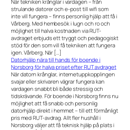
När tekniken krånglar i vardagen – från
strulande datorer och e-post till wifi som
inte vill fungera – finns personlig hjälp att få i
Vårberg. Med hembesök i lugn och ro och
möjlighet till halva kostnaden via RUT-
avdraget erbjuds ett tryggt och pedagogiskt
stöd för den som vill få tekniken att fungera
igen. Vårberg. När […]
Datorhjälp nära till hands för boende i
Norsborg för halva priset efter RUT avdraget
När datorn krånglar, internetuppkopplingen
svajar eller skrivaren vägrar fungera kan
vardagen snabbt bli både stressig och
tidskrävande. För boende i Norsborg finns nu
möjlighet att få snabb och personlig
datorhjälp direkt i hemmet – till ett förmånligt
pris med RUT-avdrag. Allt fler hushåll i
Norsborg väljer att få teknisk hjälp på plats i