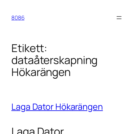
Hoppa
till
8086
innehåll
Etikett:
dataåterskapning
Hökarängen
Laga Dator Hökarängen
Laga Dator