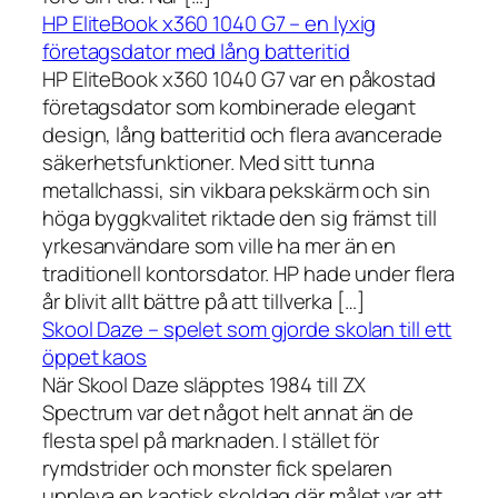
HP EliteBook x360 1040 G7 – en lyxig
företagsdator med lång batteritid
HP EliteBook x360 1040 G7 var en påkostad
företagsdator som kombinerade elegant
design, lång batteritid och flera avancerade
säkerhetsfunktioner. Med sitt tunna
metallchassi, sin vikbara pekskärm och sin
höga byggkvalitet riktade den sig främst till
yrkesanvändare som ville ha mer än en
traditionell kontorsdator. HP hade under flera
år blivit allt bättre på att tillverka […]
Skool Daze – spelet som gjorde skolan till ett
öppet kaos
När Skool Daze släpptes 1984 till ZX
Spectrum var det något helt annat än de
flesta spel på marknaden. I stället för
rymdstrider och monster fick spelaren
uppleva en kaotisk skoldag där målet var att