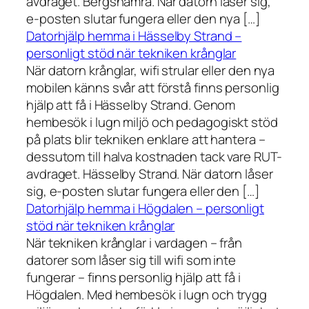
avdraget. Bergshamra. När datorn låser sig,
e-posten slutar fungera eller den nya […]
Datorhjälp hemma i Hässelby Strand –
personligt stöd när tekniken krånglar
När datorn krånglar, wifi strular eller den nya
mobilen känns svår att förstå finns personlig
hjälp att få i Hässelby Strand. Genom
hembesök i lugn miljö och pedagogiskt stöd
på plats blir tekniken enklare att hantera –
dessutom till halva kostnaden tack vare RUT-
avdraget. Hässelby Strand. När datorn låser
sig, e-posten slutar fungera eller den […]
Datorhjälp hemma i Högdalen – personligt
stöd när tekniken krånglar
När tekniken krånglar i vardagen – från
datorer som låser sig till wifi som inte
fungerar – finns personlig hjälp att få i
Högdalen. Med hembesök i lugn och trygg