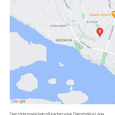
Den röda markören på kartan visar Datorhjälps Laga