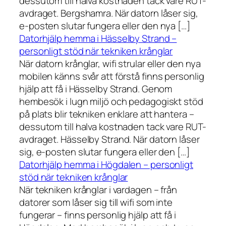
dessutom till halva kostnaden tack vare RUT-
avdraget. Bergshamra. När datorn låser sig,
e-posten slutar fungera eller den nya […]
Datorhjälp hemma i Hässelby Strand –
personligt stöd när tekniken krånglar
När datorn krånglar, wifi strular eller den nya
mobilen känns svår att förstå finns personlig
hjälp att få i Hässelby Strand. Genom
hembesök i lugn miljö och pedagogiskt stöd
på plats blir tekniken enklare att hantera –
dessutom till halva kostnaden tack vare RUT-
avdraget. Hässelby Strand. När datorn låser
sig, e-posten slutar fungera eller den […]
Datorhjälp hemma i Högdalen – personligt
stöd när tekniken krånglar
När tekniken krånglar i vardagen – från
datorer som låser sig till wifi som inte
fungerar – finns personlig hjälp att få i