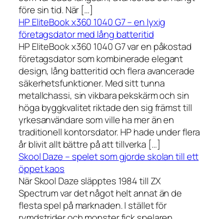
före sin tid. När […]
HP EliteBook x360 1040 G7 – en lyxig
företagsdator med lång batteritid
HP EliteBook x360 1040 G7 var en påkostad
företagsdator som kombinerade elegant
design, lång batteritid och flera avancerade
säkerhetsfunktioner. Med sitt tunna
metallchassi, sin vikbara pekskärm och sin
höga byggkvalitet riktade den sig främst till
yrkesanvändare som ville ha mer än en
traditionell kontorsdator. HP hade under flera
år blivit allt bättre på att tillverka […]
Skool Daze – spelet som gjorde skolan till ett
öppet kaos
När Skool Daze släpptes 1984 till ZX
Spectrum var det något helt annat än de
flesta spel på marknaden. I stället för
rymdstrider och monster fick spelaren