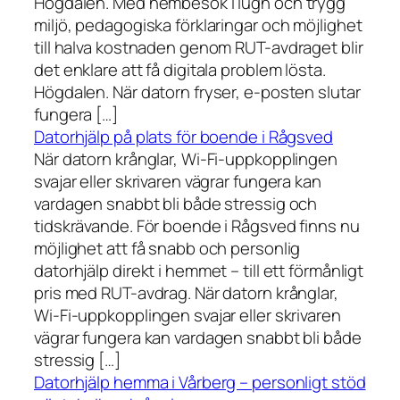
Högdalen. Med hembesök i lugn och trygg
miljö, pedagogiska förklaringar och möjlighet
till halva kostnaden genom RUT-avdraget blir
det enklare att få digitala problem lösta.
Högdalen. När datorn fryser, e-posten slutar
fungera […]
Datorhjälp på plats för boende i Rågsved
När datorn krånglar, Wi-Fi-uppkopplingen
svajar eller skrivaren vägrar fungera kan
vardagen snabbt bli både stressig och
tidskrävande. För boende i Rågsved finns nu
möjlighet att få snabb och personlig
datorhjälp direkt i hemmet – till ett förmånligt
pris med RUT-avdrag. När datorn krånglar,
Wi-Fi-uppkopplingen svajar eller skrivaren
vägrar fungera kan vardagen snabbt bli både
stressig […]
Datorhjälp hemma i Vårberg – personligt stöd