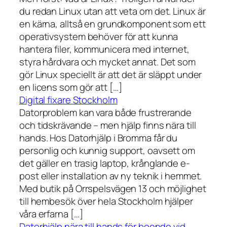
du redan Linux utan att veta om det. Linux är
en kärna, alltså en grundkomponent som ett
operativsystem behöver för att kunna
hantera filer, kommunicera med internet,
styra hårdvara och mycket annat. Det som
gör Linux speciellt är att det är släppt under
en licens som gör att […]
Digital fixare Stockholm
Datorproblem kan vara både frustrerande
och tidskrävande – men hjälp finns nära till
hands. Hos Datorhjälp i Bromma får du
personlig och kunnig support, oavsett om
det gäller en trasig laptop, krånglande e-
post eller installation av ny teknik i hemmet.
Med butik på Orrspelsvägen 13 och möjlighet
till hembesök över hela Stockholm hjälper
våra erfarna […]
Datorhjälp nära till hands för boende vid