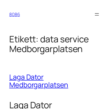
Hoppa
till
8086
innehåll
Etikett:
data service
Medborgarplatsen
Laga Dator
Medborgarplatsen
Laga Dator