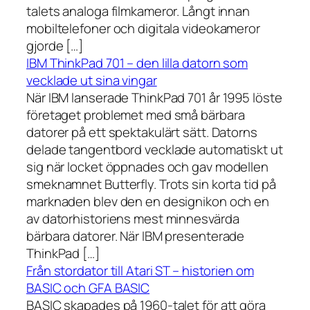
talets analoga filmkameror. Långt innan
mobiltelefoner och digitala videokameror
gjorde […]
IBM ThinkPad 701 – den lilla datorn som
vecklade ut sina vingar
När IBM lanserade ThinkPad 701 år 1995 löste
företaget problemet med små bärbara
datorer på ett spektakulärt sätt. Datorns
delade tangentbord vecklade automatiskt ut
sig när locket öppnades och gav modellen
smeknamnet Butterfly. Trots sin korta tid på
marknaden blev den en designikon och en
av datorhistoriens mest minnesvärda
bärbara datorer. När IBM presenterade
ThinkPad […]
Från stordator till Atari ST – historien om
BASIC och GFA BASIC
BASIC skapades på 1960-talet för att göra