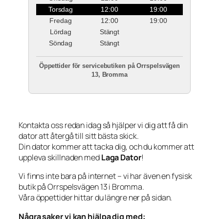
Torsdag
12:00
19:00
Fredag
12:00
19:00
Lördag
Stängt
Söndag
Stängt
Öppettider för servicebutiken på Orrspelsvägen
13, Bromma
Kontakta oss redan idag så hjälper vi dig att få din
dator att återgå till sitt bästa skick.
Din dator kommer att tacka dig, och du kommer att
uppleva skillnaden med
Laga Dator
!
Vi finns inte bara på internet – vi har även en fysisk
butik på Orrspelsvägen 13 i Bromma.
Våra öppettider hittar du längre ner på sidan.
Några saker vi kan hjälpa dig med: