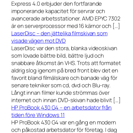
Express 4.0 erbjuder den fortfarande
imponerande kapacitet för servrar och
avancerade arbetsstationer. AMD EPYC 7302
är en serverprocessor med 16 kärnor och […]
LaserDisc – den jättelika filmskivan som
visade vägen mot DVD
LaserDisc var den stora, blanka videoskivan
som lovade bättre bild, bättre ljud och
snabbare åtkomst än VHS. Trots att formatet
aldrig slog igenom på bred front blev det en
favorit bland filmälskare och banade väg för
senare tekniker som cd, dvd och Blu-ray.
Långt innan filmer kunde strömmas över
internet och innan DVD-skivan hade blivit […]
HP ProBook 430 G4 – en arbetsdator från
tiden före Windows 11
HP ProBook 430 G4 var en gång en modern
och påkostad arbetsdator för företag. I dag