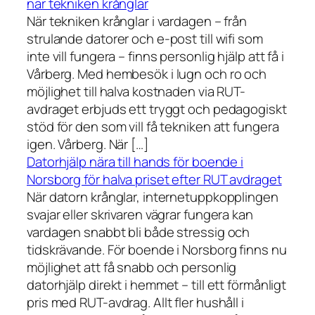
när tekniken krånglar
När tekniken krånglar i vardagen – från
strulande datorer och e-post till wifi som
inte vill fungera – finns personlig hjälp att få i
Vårberg. Med hembesök i lugn och ro och
möjlighet till halva kostnaden via RUT-
avdraget erbjuds ett tryggt och pedagogiskt
stöd för den som vill få tekniken att fungera
igen. Vårberg. När […]
Datorhjälp nära till hands för boende i
Norsborg för halva priset efter RUT avdraget
När datorn krånglar, internetuppkopplingen
svajar eller skrivaren vägrar fungera kan
vardagen snabbt bli både stressig och
tidskrävande. För boende i Norsborg finns nu
möjlighet att få snabb och personlig
datorhjälp direkt i hemmet – till ett förmånligt
pris med RUT-avdrag. Allt fler hushåll i