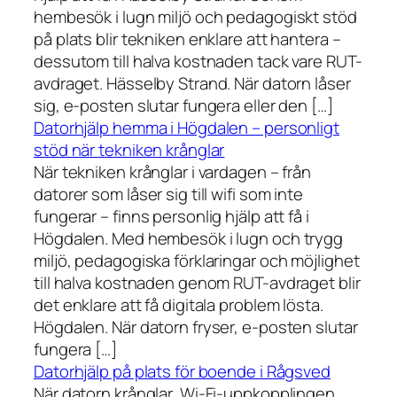
hembesök i lugn miljö och pedagogiskt stöd
på plats blir tekniken enklare att hantera –
dessutom till halva kostnaden tack vare RUT-
avdraget. Hässelby Strand. När datorn låser
sig, e-posten slutar fungera eller den […]
Datorhjälp hemma i Högdalen – personligt
stöd när tekniken krånglar
När tekniken krånglar i vardagen – från
datorer som låser sig till wifi som inte
fungerar – finns personlig hjälp att få i
Högdalen. Med hembesök i lugn och trygg
miljö, pedagogiska förklaringar och möjlighet
till halva kostnaden genom RUT-avdraget blir
det enklare att få digitala problem lösta.
Högdalen. När datorn fryser, e-posten slutar
fungera […]
Datorhjälp på plats för boende i Rågsved
När datorn krånglar, Wi-Fi-uppkopplingen