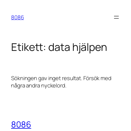
Hoppa
till
8086
innehåll
Etikett:
data hjälpen
Sökningen gav inget resultat. Försök med
några andra nyckelord.
8086