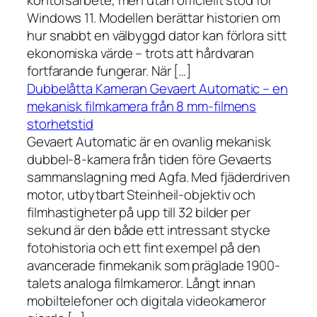
kontorsarbete, men utan officiellt stöd för
Windows 11. Modellen berättar historien om
hur snabbt en välbyggd dator kan förlora sitt
ekonomiska värde – trots att hårdvaran
fortfarande fungerar. När […]
Dubbelåtta Kameran Gevaert Automatic – en
mekanisk filmkamera från 8 mm-filmens
storhetstid
Gevaert Automatic är en ovanlig mekanisk
dubbel-8-kamera från tiden före Gevaerts
sammanslagning med Agfa. Med fjäderdriven
motor, utbytbart Steinheil-objektiv och
filmhastigheter på upp till 32 bilder per
sekund är den både ett intressant stycke
fotohistoria och ett fint exempel på den
avancerade finmekanik som präglade 1900-
talets analoga filmkameror. Långt innan
mobiltelefoner och digitala videokameror