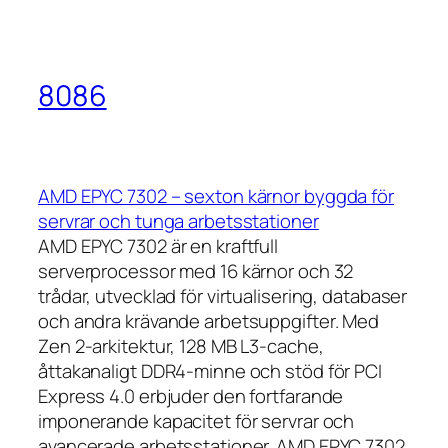
8086
AMD EPYC 7302 – sexton kärnor byggda för
servrar och tunga arbetsstationer
AMD EPYC 7302 är en kraftfull
serverprocessor med 16 kärnor och 32
trådar, utvecklad för virtualisering, databaser
och andra krävande arbetsuppgifter. Med
Zen 2-arkitektur, 128 MB L3-cache,
åttakanaligt DDR4-minne och stöd för PCI
Express 4.0 erbjuder den fortfarande
imponerande kapacitet för servrar och
avancerade arbetsstationer. AMD EPYC 7302