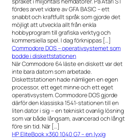
språket i miljontals hemdatorer. På Atari ST
fördes arvet vidare av GFA BASIC – ett
snabbt och kraftfullt språk som gjorde det
möjligt att utveckla allt från enkla
hobbyprogram till grafiska verktyg och
kommersiella spel. I dag förknippas […]
Commodore DOS – operativsystemet som
bodde i diskettstationen
När Commodore 64 läste en diskett var det
inte bara datorn som arbetade.
Diskettstationen hade nämligen en egen
processor, ett eget minne och ett eget
operativsystem. Commodore DOS gjorde
därför den klassiska 1541-stationen till en
liten dator i sig – en tekniskt ovanlig lösning
som var både långsam, avancerad och långt
före sin tid. När […]
HP EliteBook x360 1040 G7 – en lyxig