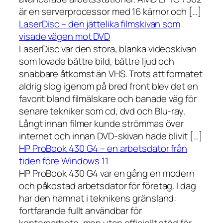
är en serverprocessor med 16 kärnor och […]
LaserDisc – den jättelika filmskivan som
visade vägen mot DVD
LaserDisc var den stora, blanka videoskivan
som lovade bättre bild, bättre ljud och
snabbare åtkomst än VHS. Trots att formatet
aldrig slog igenom på bred front blev det en
favorit bland filmälskare och banade väg för
senare tekniker som cd, dvd och Blu-ray.
Långt innan filmer kunde strömmas över
internet och innan DVD-skivan hade blivit […]
HP ProBook 430 G4 – en arbetsdator från
tiden före Windows 11
HP ProBook 430 G4 var en gång en modern
och påkostad arbetsdator för företag. I dag
har den hamnat i teknikens gränsland:
fortfarande fullt användbar för