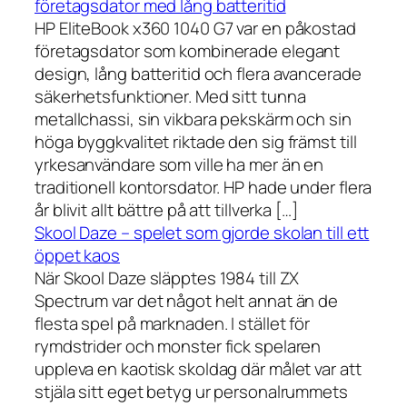
företagsdator med lång batteritid
HP EliteBook x360 1040 G7 var en påkostad
företagsdator som kombinerade elegant
design, lång batteritid och flera avancerade
säkerhetsfunktioner. Med sitt tunna
metallchassi, sin vikbara pekskärm och sin
höga byggkvalitet riktade den sig främst till
yrkesanvändare som ville ha mer än en
traditionell kontorsdator. HP hade under flera
år blivit allt bättre på att tillverka […]
Skool Daze – spelet som gjorde skolan till ett
öppet kaos
När Skool Daze släpptes 1984 till ZX
Spectrum var det något helt annat än de
flesta spel på marknaden. I stället för
rymdstrider och monster fick spelaren
uppleva en kaotisk skoldag där målet var att
stjäla sitt eget betyg ur personalrummets