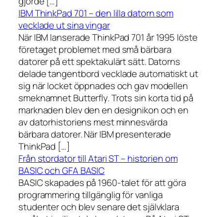
gjorde […]
IBM ThinkPad 701 – den lilla datorn som
vecklade ut sina vingar
När IBM lanserade ThinkPad 701 år 1995 löste
företaget problemet med små bärbara
datorer på ett spektakulärt sätt. Datorns
delade tangentbord vecklade automatiskt ut
sig när locket öppnades och gav modellen
smeknamnet Butterfly. Trots sin korta tid på
marknaden blev den en designikon och en
av datorhistoriens mest minnesvärda
bärbara datorer. När IBM presenterade
ThinkPad […]
Från stordator till Atari ST – historien om
BASIC och GFA BASIC
BASIC skapades på 1960-talet för att göra
programmering tillgänglig för vanliga
studenter och blev senare det självklara