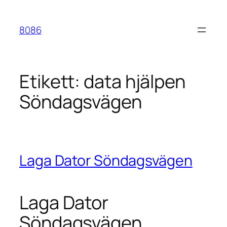
Hoppa
till
8086
innehåll
Etikett:
data hjälpen
Söndagsvägen
Laga Dator Söndagsvägen
Laga Dator
Söndagsvägen