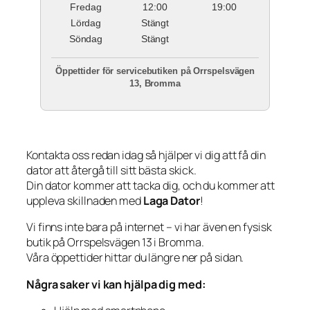
Fredag
12:00
19:00
Lördag
Stängt
Söndag
Stängt
Öppettider för servicebutiken på Orrspelsvägen
13, Bromma
Kontakta oss redan idag så hjälper vi dig att få din
dator att återgå till sitt bästa skick.
Din dator kommer att tacka dig, och du kommer att
uppleva skillnaden med
Laga Dator
!
Vi finns inte bara på internet – vi har även en fysisk
butik på Orrspelsvägen 13 i Bromma.
Våra öppettider hittar du längre ner på sidan.
Några saker vi kan hjälpa dig med: