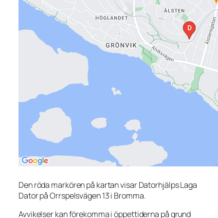
Den röda markören på kartan visar Datorhjälps Laga
Dator på Orrspelsvägen 13 i Bromma.
Avvikelser kan förekomma i öppettiderna på grund