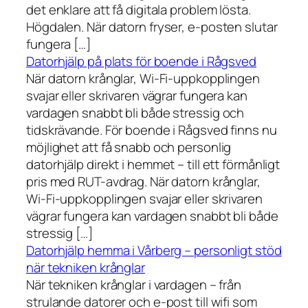
det enklare att få digitala problem lösta.
Högdalen. När datorn fryser, e-posten slutar
fungera […]
Datorhjälp på plats för boende i Rågsved
När datorn krånglar, Wi-Fi-uppkopplingen
svajar eller skrivaren vägrar fungera kan
vardagen snabbt bli både stressig och
tidskrävande. För boende i Rågsved finns nu
möjlighet att få snabb och personlig
datorhjälp direkt i hemmet – till ett förmånligt
pris med RUT-avdrag. När datorn krånglar,
Wi-Fi-uppkopplingen svajar eller skrivaren
vägrar fungera kan vardagen snabbt bli både
stressig […]
Datorhjälp hemma i Vårberg – personligt stöd
när tekniken krånglar
När tekniken krånglar i vardagen – från
strulande datorer och e-post till wifi som