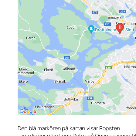
Den blå markören på kartan visar Ropsten
, som ligger nära Laga Dator på Orrspelsvägen 1