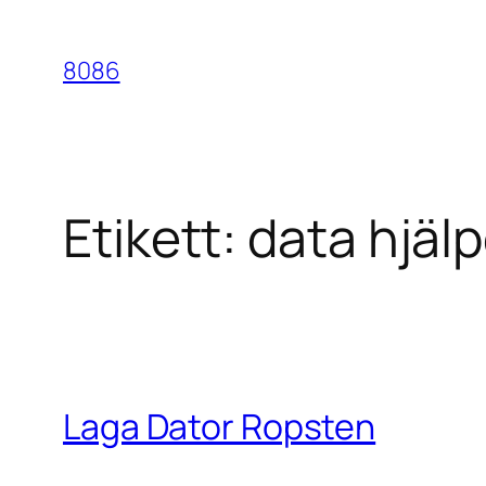
Hoppa
till
8086
innehåll
Etikett:
data hjäl
Laga Dator Ropsten