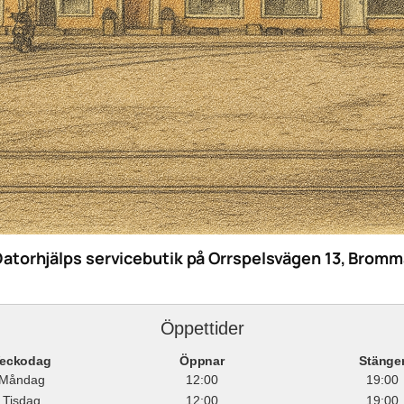
Datorhjälps servicebutik på Orrspelsvägen 13, Bromm
Öppettider
eckodag
Öppnar
Stänge
Måndag
12:00
19:00
Tisdag
12:00
19:00