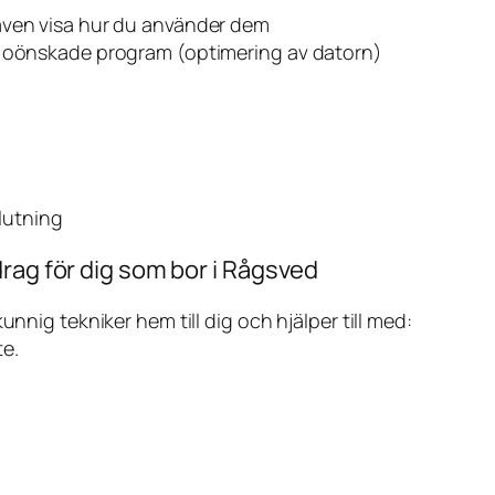
även visa hur du använder dem
v oönskade program (optimering av datorn)
slutning
rag för dig som bor i Rågsved
ig tekniker hem till dig och hjälper till med:
te.