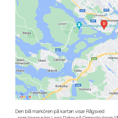
Den blå markören på kartan visar Rågsved
, som ligger nära Laga Dator på Orrspelsvägen 1