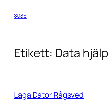
Hoppa
till
8086
innehåll
Etikett:
Data hjäl
Laga Dator Rågsved