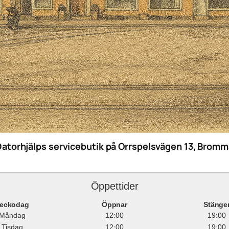
Datorhjälps servicebutik på Orrspelsvägen 13, Bromm
Öppettider
eckodag
Öppnar
Stänge
Måndag
12:00
19:00
Tisdag
12:00
19:00