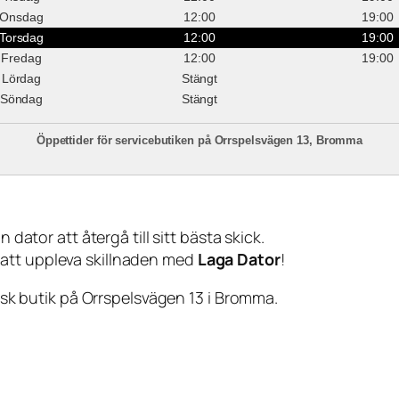
Onsdag
12:00
19:00
Torsdag
12:00
19:00
Fredag
12:00
19:00
Lördag
Stängt
Söndag
Stängt
Öppettider för servicebutiken på Orrspelsvägen 13, Bromma
 dator att återgå till sitt bästa skick.
 att uppleva skillnaden med
Laga Dator
!
sisk butik på Orrspelsvägen 13 i Bromma.