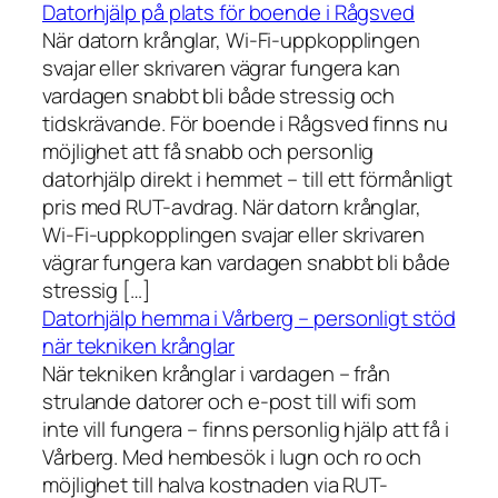
Datorhjälp på plats för boende i Rågsved
När datorn krånglar, Wi-Fi-uppkopplingen
svajar eller skrivaren vägrar fungera kan
vardagen snabbt bli både stressig och
tidskrävande. För boende i Rågsved finns nu
möjlighet att få snabb och personlig
datorhjälp direkt i hemmet – till ett förmånligt
pris med RUT-avdrag. När datorn krånglar,
Wi-Fi-uppkopplingen svajar eller skrivaren
vägrar fungera kan vardagen snabbt bli både
stressig […]
Datorhjälp hemma i Vårberg – personligt stöd
när tekniken krånglar
När tekniken krånglar i vardagen – från
strulande datorer och e-post till wifi som
inte vill fungera – finns personlig hjälp att få i
Vårberg. Med hembesök i lugn och ro och
möjlighet till halva kostnaden via RUT-