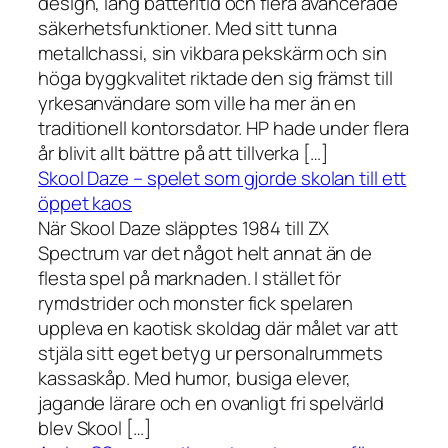
design, lång batteritid och flera avancerade
säkerhetsfunktioner. Med sitt tunna
metallchassi, sin vikbara pekskärm och sin
höga byggkvalitet riktade den sig främst till
yrkesanvändare som ville ha mer än en
traditionell kontorsdator. HP hade under flera
år blivit allt bättre på att tillverka […]
Skool Daze – spelet som gjorde skolan till ett
öppet kaos
När Skool Daze släpptes 1984 till ZX
Spectrum var det något helt annat än de
flesta spel på marknaden. I stället för
rymdstrider och monster fick spelaren
uppleva en kaotisk skoldag där målet var att
stjäla sitt eget betyg ur personalrummets
kassaskåp. Med humor, busiga elever,
jagande lärare och en ovanligt fri spelvärld
blev Skool […]