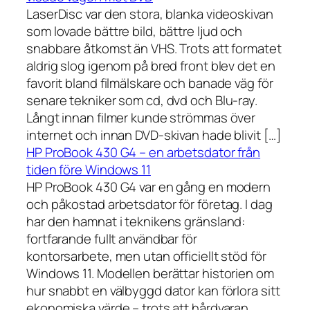
LaserDisc var den stora, blanka videoskivan
som lovade bättre bild, bättre ljud och
snabbare åtkomst än VHS. Trots att formatet
aldrig slog igenom på bred front blev det en
favorit bland filmälskare och banade väg för
senare tekniker som cd, dvd och Blu-ray.
Långt innan filmer kunde strömmas över
internet och innan DVD-skivan hade blivit […]
HP ProBook 430 G4 – en arbetsdator från
tiden före Windows 11
HP ProBook 430 G4 var en gång en modern
och påkostad arbetsdator för företag. I dag
har den hamnat i teknikens gränsland:
fortfarande fullt användbar för
kontorsarbete, men utan officiellt stöd för
Windows 11. Modellen berättar historien om
hur snabbt en välbyggd dator kan förlora sitt
ekonomiska värde – trots att hårdvaran