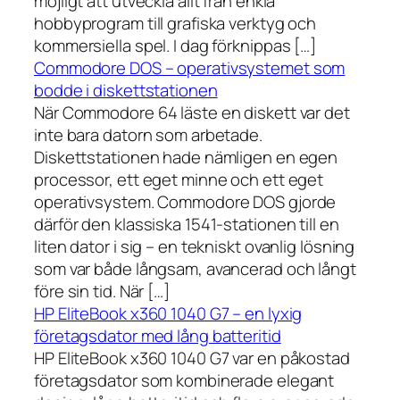
möjligt att utveckla allt från enkla
hobbyprogram till grafiska verktyg och
kommersiella spel. I dag förknippas […]
Commodore DOS – operativsystemet som
bodde i diskettstationen
När Commodore 64 läste en diskett var det
inte bara datorn som arbetade.
Diskettstationen hade nämligen en egen
processor, ett eget minne och ett eget
operativsystem. Commodore DOS gjorde
därför den klassiska 1541-stationen till en
liten dator i sig – en tekniskt ovanlig lösning
som var både långsam, avancerad och långt
före sin tid. När […]
HP EliteBook x360 1040 G7 – en lyxig
företagsdator med lång batteritid
HP EliteBook x360 1040 G7 var en påkostad
företagsdator som kombinerade elegant