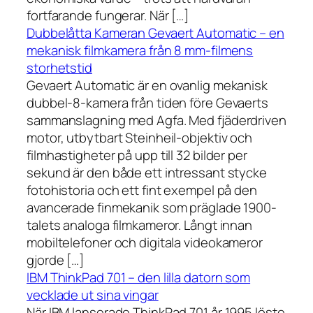
fortfarande fungerar. När […]
Dubbelåtta Kameran Gevaert Automatic – en
mekanisk filmkamera från 8 mm-filmens
storhetstid
Gevaert Automatic är en ovanlig mekanisk
dubbel-8-kamera från tiden före Gevaerts
sammanslagning med Agfa. Med fjäderdriven
motor, utbytbart Steinheil-objektiv och
filmhastigheter på upp till 32 bilder per
sekund är den både ett intressant stycke
fotohistoria och ett fint exempel på den
avancerade finmekanik som präglade 1900-
talets analoga filmkameror. Långt innan
mobiltelefoner och digitala videokameror
gjorde […]
IBM ThinkPad 701 – den lilla datorn som
vecklade ut sina vingar
När IBM lanserade ThinkPad 701 år 1995 löste