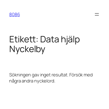
Hoppa
till
8086
innehåll
Etikett:
Data hjälp
Nyckelby
Sökningen gav inget resultat. Försök med
några andra nyckelord.