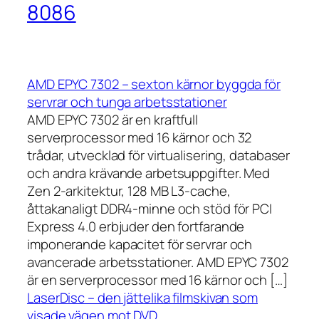
8086
AMD EPYC 7302 – sexton kärnor byggda för
servrar och tunga arbetsstationer
AMD EPYC 7302 är en kraftfull
serverprocessor med 16 kärnor och 32
trådar, utvecklad för virtualisering, databaser
och andra krävande arbetsuppgifter. Med
Zen 2-arkitektur, 128 MB L3-cache,
åttakanaligt DDR4-minne och stöd för PCI
Express 4.0 erbjuder den fortfarande
imponerande kapacitet för servrar och
avancerade arbetsstationer. AMD EPYC 7302
är en serverprocessor med 16 kärnor och […]
LaserDisc – den jättelika filmskivan som
visade vägen mot DVD