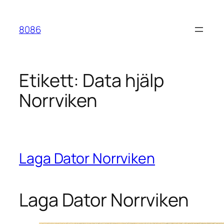
Hoppa
till
8086
innehåll
Etikett:
Data hjälp
Norrviken
Laga Dator Norrviken
Laga Dator Norrviken