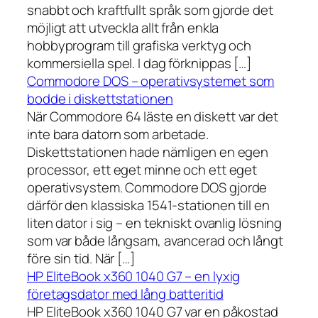
snabbt och kraftfullt språk som gjorde det
möjligt att utveckla allt från enkla
hobbyprogram till grafiska verktyg och
kommersiella spel. I dag förknippas […]
Commodore DOS – operativsystemet som
bodde i diskettstationen
När Commodore 64 läste en diskett var det
inte bara datorn som arbetade.
Diskettstationen hade nämligen en egen
processor, ett eget minne och ett eget
operativsystem. Commodore DOS gjorde
därför den klassiska 1541-stationen till en
liten dator i sig – en tekniskt ovanlig lösning
som var både långsam, avancerad och långt
före sin tid. När […]
HP EliteBook x360 1040 G7 – en lyxig
företagsdator med lång batteritid
HP EliteBook x360 1040 G7 var en påkostad