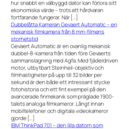
hur snabbt en välbyggd dator kan förlora sitt
ekonomiska värde – trots att hårdvaran
fortfarande fungerar. När […]
Dubbelåtta Kameran Gevaert Automatic – en
mekanisk filmkamera från 8 mm-filmens
storhetstid
Gevaert Automatic är en ovanlig mekanisk
dubbel-8-kamera från tiden före Gevaerts
sammanslagning med Agfa. Med fjäderdriven
motor, utbytbart Steinheil-objektiv och
filmhastigheter på upp till 32 bilder per
sekund är den både ett intressant stycke
fotohistoria och ett fint exempel på den
avancerade finmekanik som präglade 1900-
talets analoga filmkameror. Långt innan
mobiltelefoner och digitala videokameror
gjorde […]
IBM ThinkPad 701 – den lilla datorn som