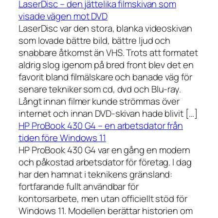
LaserDisc – den jättelika filmskivan som
visade vägen mot DVD
LaserDisc var den stora, blanka videoskivan
som lovade bättre bild, bättre ljud och
snabbare åtkomst än VHS. Trots att formatet
aldrig slog igenom på bred front blev det en
favorit bland filmälskare och banade väg för
senare tekniker som cd, dvd och Blu-ray.
Långt innan filmer kunde strömmas över
internet och innan DVD-skivan hade blivit […]
HP ProBook 430 G4 – en arbetsdator från
tiden före Windows 11
HP ProBook 430 G4 var en gång en modern
och påkostad arbetsdator för företag. I dag
har den hamnat i teknikens gränsland:
fortfarande fullt användbar för
kontorsarbete, men utan officiellt stöd för
Windows 11. Modellen berättar historien om