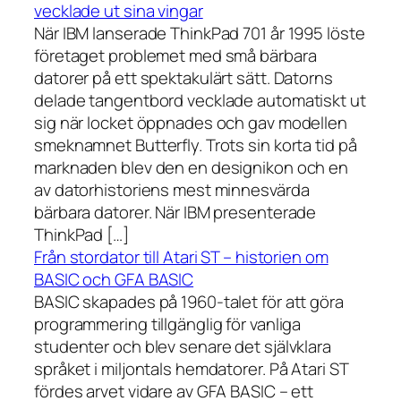
vecklade ut sina vingar
När IBM lanserade ThinkPad 701 år 1995 löste
företaget problemet med små bärbara
datorer på ett spektakulärt sätt. Datorns
delade tangentbord vecklade automatiskt ut
sig när locket öppnades och gav modellen
smeknamnet Butterfly. Trots sin korta tid på
marknaden blev den en designikon och en
av datorhistoriens mest minnesvärda
bärbara datorer. När IBM presenterade
ThinkPad […]
Från stordator till Atari ST – historien om
BASIC och GFA BASIC
BASIC skapades på 1960-talet för att göra
programmering tillgänglig för vanliga
studenter och blev senare det självklara
språket i miljontals hemdatorer. På Atari ST
fördes arvet vidare av GFA BASIC – ett