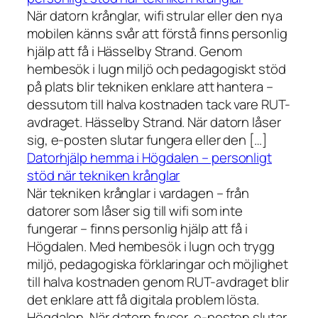
När datorn krånglar, wifi strular eller den nya
mobilen känns svår att förstå finns personlig
hjälp att få i Hässelby Strand. Genom
hembesök i lugn miljö och pedagogiskt stöd
på plats blir tekniken enklare att hantera –
dessutom till halva kostnaden tack vare RUT-
avdraget. Hässelby Strand. När datorn låser
sig, e-posten slutar fungera eller den […]
Datorhjälp hemma i Högdalen – personligt
stöd när tekniken krånglar
När tekniken krånglar i vardagen – från
datorer som låser sig till wifi som inte
fungerar – finns personlig hjälp att få i
Högdalen. Med hembesök i lugn och trygg
miljö, pedagogiska förklaringar och möjlighet
till halva kostnaden genom RUT-avdraget blir
det enklare att få digitala problem lösta.
Högdalen. När datorn fryser, e-posten slutar