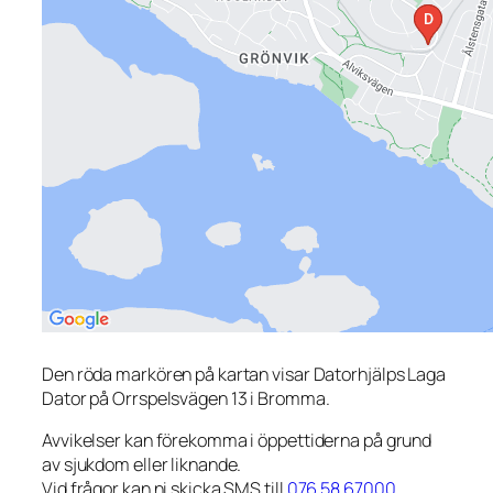
Den röda markören på kartan visar Datorhjälps Laga
Dator på Orrspelsvägen 13 i Bromma.
Avvikelser kan förekomma i öppettiderna på grund
av sjukdom eller liknande.
Vid frågor kan ni skicka SMS till
076 58 67000
.