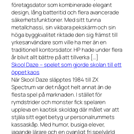
företagsdator som kombinerade elegant
design, lång batteritid och flera avancerade
säkerhetsfunktioner. Med sitt tunna
metallchassi, sin vikbara pekskärm och sin
höga byggkvalitet riktade den sig främst till
yrkesanvändare som ville ha mer än en
traditionell kontorsdator. HP hade under flera
år blivit allt bättre på att tillverka […]
Skool Daze – spelet som gjorde skolan till ett
öppet kaos
När Skool Daze släpptes 1984 till ZX
Spectrum var det något helt annat än de
flesta spel på marknaden. I stället för
rymdstrider och monster fick spelaren
uppleva en kaotisk skoldag där målet var att
stjäla sitt eget betyg ur personalrummets
kassaskåp. Med humor, busiga elever,
jagande lärare och en ovanligt fri spelvärld