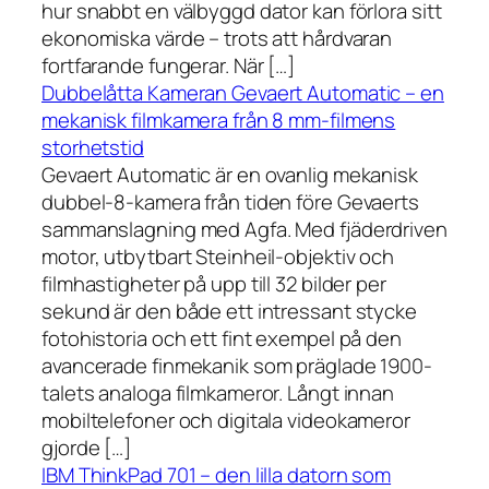
hur snabbt en välbyggd dator kan förlora sitt
ekonomiska värde – trots att hårdvaran
fortfarande fungerar. När […]
Dubbelåtta Kameran Gevaert Automatic – en
mekanisk filmkamera från 8 mm-filmens
storhetstid
Gevaert Automatic är en ovanlig mekanisk
dubbel-8-kamera från tiden före Gevaerts
sammanslagning med Agfa. Med fjäderdriven
motor, utbytbart Steinheil-objektiv och
filmhastigheter på upp till 32 bilder per
sekund är den både ett intressant stycke
fotohistoria och ett fint exempel på den
avancerade finmekanik som präglade 1900-
talets analoga filmkameror. Långt innan
mobiltelefoner och digitala videokameror
gjorde […]
IBM ThinkPad 701 – den lilla datorn som