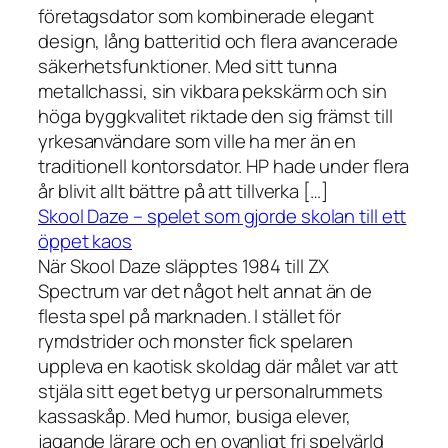
företagsdator som kombinerade elegant
design, lång batteritid och flera avancerade
säkerhetsfunktioner. Med sitt tunna
metallchassi, sin vikbara pekskärm och sin
höga byggkvalitet riktade den sig främst till
yrkesanvändare som ville ha mer än en
traditionell kontorsdator. HP hade under flera
år blivit allt bättre på att tillverka […]
Skool Daze – spelet som gjorde skolan till ett
öppet kaos
När Skool Daze släpptes 1984 till ZX
Spectrum var det något helt annat än de
flesta spel på marknaden. I stället för
rymdstrider och monster fick spelaren
uppleva en kaotisk skoldag där målet var att
stjäla sitt eget betyg ur personalrummets
kassaskåp. Med humor, busiga elever,
jagande lärare och en ovanligt fri spelvärld