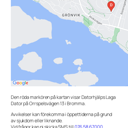
Den röda markören på kartan visar Datorhjälps Laga
Dator på Orrspelsvägen 13 i Bromma.
Avvikelser kan förekomma i öppettiderna på grund
av sjukdom eller liknande.
Vid frågor kan ni skicka SMS till
076 58 67000
.