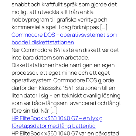
snabbt och kraftfullt språk som gjorde det
möjligt att utveckla allt från enkla
hobbyprogram till grafiska verktyg och
kommersiella spel. I dag förknippas […]
Commodore DOS – operativsystemet som
bodde i diskettstationen
När Commodore 64 läste en diskett var det
inte bara datorn som arbetade.
Diskettstationen hade nämligen en egen
processor, ett eget minne och ett eget
operativsystem. Commodore DOS gjorde
därför den klassiska 1541-stationen till en
liten dator i sig – en tekniskt ovanlig lösning
som var både långsam, avancerad och långt
före sin tid. När […]
HP EliteBook x360 1040 G7 – en lyxig
företagsdator med lång batteritid
HP EliteBook x360 1040 G7 var en påkostad