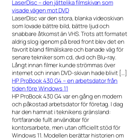
LaserDisc – den jättelika filmskivan som
visade vägen mot DVD
LaserDisc var den stora, blanka videoskivan
som lovade bättre bild, bättre ljud och
snabbare åtkomst än VHS. Trots att formatet
aldrig slog igenom på bred front blev det en
favorit bland filmälskare och banade väg för
senare tekniker som cd, dvd och Blu-ray.
Långt innan filmer kunde strömmas över
internet och innan DVD-skivan hade blivit […]
HP ProBook 430 G4 – en arbetsdator från
tiden före Windows 11
HP ProBook 430 G4 var en gång en modern
och påkostad arbetsdator för företag. I dag
har den hamnat i teknikens gränsland:
fortfarande fullt användbar för
kontorsarbete, men utan officiellt stöd för
Windows 11. Modellen berättar historien om