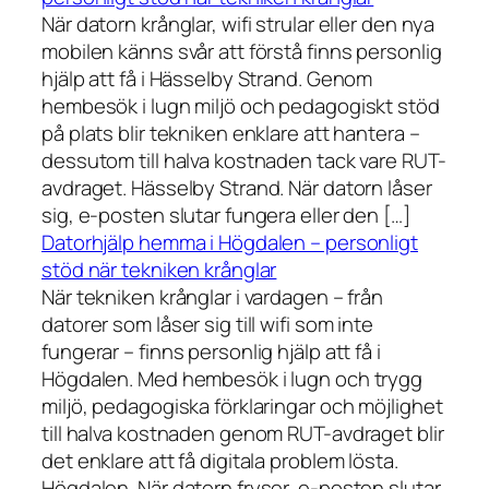
När datorn krånglar, wifi strular eller den nya
mobilen känns svår att förstå finns personlig
hjälp att få i Hässelby Strand. Genom
hembesök i lugn miljö och pedagogiskt stöd
på plats blir tekniken enklare att hantera –
dessutom till halva kostnaden tack vare RUT-
avdraget. Hässelby Strand. När datorn låser
sig, e-posten slutar fungera eller den […]
Datorhjälp hemma i Högdalen – personligt
stöd när tekniken krånglar
När tekniken krånglar i vardagen – från
datorer som låser sig till wifi som inte
fungerar – finns personlig hjälp att få i
Högdalen. Med hembesök i lugn och trygg
miljö, pedagogiska förklaringar och möjlighet
till halva kostnaden genom RUT-avdraget blir
det enklare att få digitala problem lösta.
Högdalen. När datorn fryser, e-posten slutar