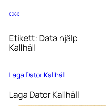
Hoppa
till
8086
innehåll
Etikett:
Data hjälp
Kallhäll
Laga Dator Kallhäll
Laga Dator Kallhäll