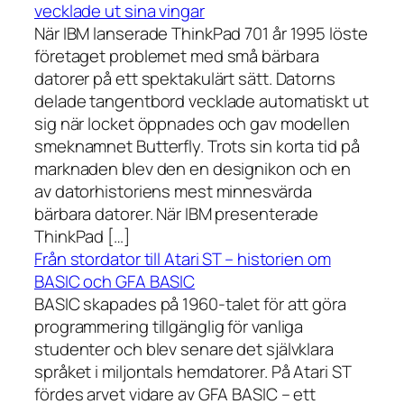
vecklade ut sina vingar
När IBM lanserade ThinkPad 701 år 1995 löste
företaget problemet med små bärbara
datorer på ett spektakulärt sätt. Datorns
delade tangentbord vecklade automatiskt ut
sig när locket öppnades och gav modellen
smeknamnet Butterfly. Trots sin korta tid på
marknaden blev den en designikon och en
av datorhistoriens mest minnesvärda
bärbara datorer. När IBM presenterade
ThinkPad […]
Från stordator till Atari ST – historien om
BASIC och GFA BASIC
BASIC skapades på 1960-talet för att göra
programmering tillgänglig för vanliga
studenter och blev senare det självklara
språket i miljontals hemdatorer. På Atari ST
fördes arvet vidare av GFA BASIC – ett